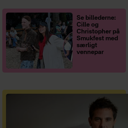
Se billederne:
Cille og
Christopher på
Smukfest med
særligt
vennepar