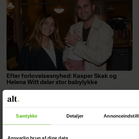
Efter forlovelsesnyhed: Kasper Skak og
Helena Witt deler stor babylykke
Samtykke
Detaljer
Annonceindstill
Ansvarlig brug af dine data