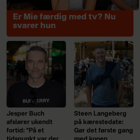
Er Mie færdig med tv? Nu
svarer hun
Jesper Buch
Steen Langeberg
afslører ukendt
på kærestedate:
fortid: "På et
Gør det første gang
tidspunkt var der
med konen