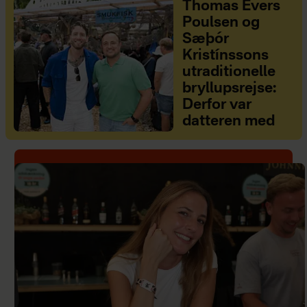
Thomas Evers
Poulsen og
Sæþór
Kristínssons
utraditionelle
bryllupsrejse:
Derfor var
datteren med