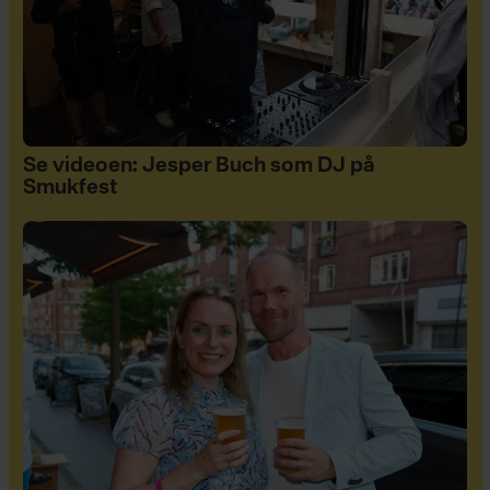
Se videoen: Jesper Buch som DJ på
Smukfest