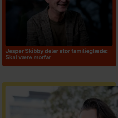
Jesper Skibby deler stor familieglæde:
Skal være morfar