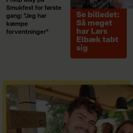
Philip May på
Smukfest for første
Se billedet:
gang: "Jeg har
Så meget
kæmpe
har Lars
forventninger"
Elbæk tabt
sig