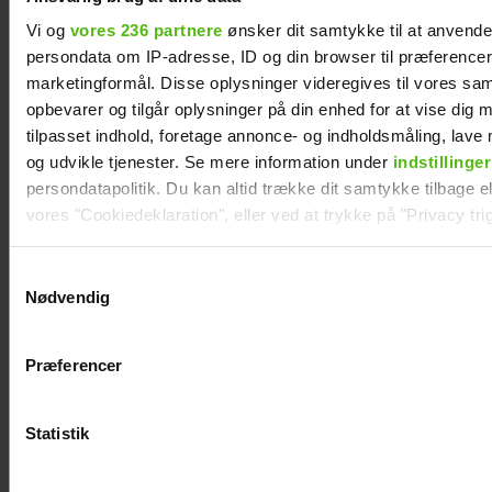
Vi og
vores 236 partnere
ønsker dit samtykke til at anvend
persondata om IP-adresse, ID og din browser til præferencer, 
marketingformål. Disse oplysninger videregives til vores sa
opbevarer og tilgår oplysninger på din enhed for at vise dig 
tilpasset indhold, foretage annonce- og indholdsmåling, lav
TV 2-profilen Stefan Jepsen ramt af
og udvikle tjenester. Se mere information under
indstillinger
nyresvigt
persondatapolitik. Du kan altid trække dit samtykke tilbage ell
vores "Cookiedeklaration", eller ved at trykke på "Privacy trig
Dine valg anvendes på hele websitet.
Samtykkevalg
Nødvendig
Vi ønsker dit samtykke til at indsamle og bruge data for at k
relevant journalistisk indhold til dig.
Præferencer
Vi anvender egne cookies og cookies fra tredjeparter til at a
vores hjemmeside. Vi indsamler data om IP, ID og din browser 
generere statistik og huske dine præferencer samt til brug fo
Statistik
optimere vores reklametiltag på sociale medier og til at vise d
med sociale medier.