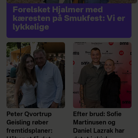
Forelsket Hjalmer med
kæresten på Smukfest: Vi er
lykkelige
Peter Qvortrup
Efter brud: Sofie
Geisling røber
Martinusen og
fremtidsplaner:
Daniel Lazrak har