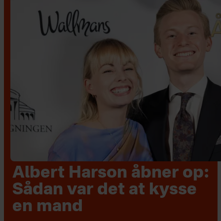
Albert Harson åbner op:
Sådan var det at kysse
en mand