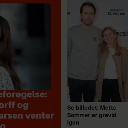
eforøgelse:
orff og
Se billedet: Mette
arsen venter
Sommer er gravid
igen
to