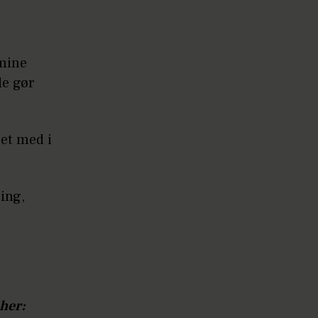
 mine
de gør
ret med i
ring,
 her: