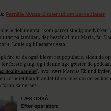
å:
Pernille Nygaard taler ud om børneplaner
pulære dokumentar, som parret stadig medvirker 
lt tæt på familien, der består af mor Maria, far Da
børn, Louie og lillesøster Asta.
på fire er da også blevet ret populære, siden de op
for første gang, og i denne uge gæster de podcas
g Realitypanelet
', hvor vært Marcus Eklund byde
n i studiet blandt andet til en snak om deres bør
 foran kameraet.
LÆS OGSÅ
Efter operation:
'De sjældne danskere