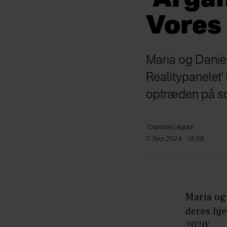
Vores 
Maria og Danie
Realitypanelet' 
optræden på so
Charlotte
Légrádi
7. Sep 2024 - 18:56
Maria og 
deres hj
2020'.