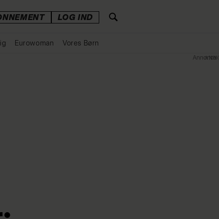
ONNEMENT
LOG IND
ig
Eurowoman
Vores Børn
Annonce
: