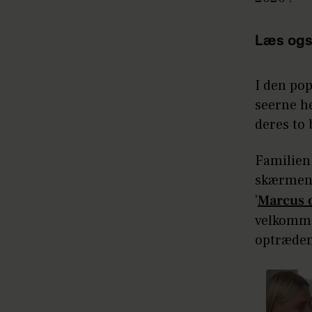
Læs ogs
I den po
seerne he
deres to 
Familien 
skærmen 
'
Marcus o
velkomme
optræden