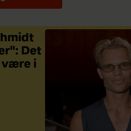
chmidt
r": Det
 være i