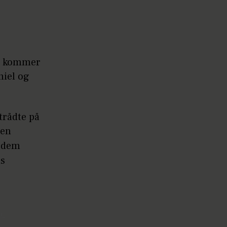
i, kommer
niel og
trådte på
ten
r dem
ns
'-