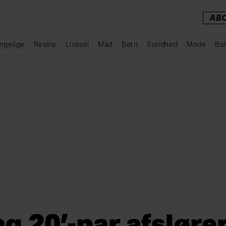
AB
ngelige
Reality
Livsstil
Mad
Børn
Sundhed
Mode
Bol
Annonce
g 20’-par afslører