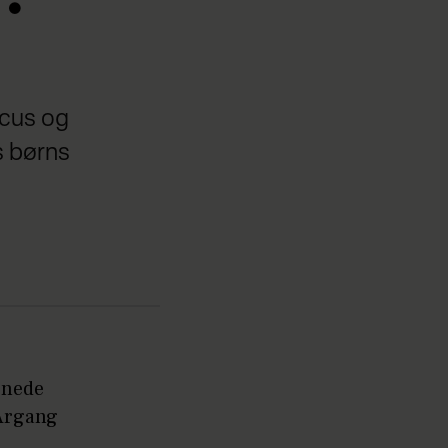
rcus og
es børns
bnede
'Årgang