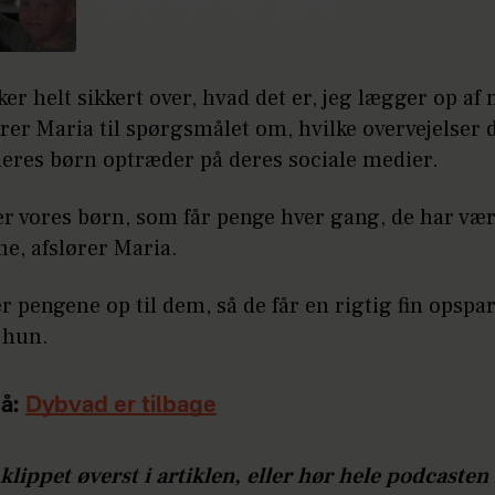
familie med stor nyhed
ker helt sikkert over, hvad det er, jeg lægger op af
rer Maria til spørgsmålet om, hvilke overvejelser 
deres børn optræder på deres sociale medier.
er vores børn, som får penge hver gang, de har væ
e, afslører Maria.
er pengene op til dem, så de får en rigtig fin opspa
 hun.
å:
Dybvad er tilbage
klippet øverst i artiklen, eller hør hele podcasten