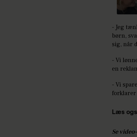
- Jeg tæn
børn, sva
sig, når 
- Vi lønn
en reklam
- Vi spar
forklarer
Læs ogs
Se video-