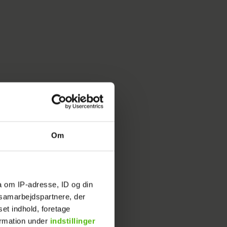
Om
a om IP-adresse, ID og din
s samarbejdspartnere, der
set indhold, foretage
ormation under
indstillinger