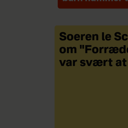
Soeren le S
om "Forræde
var svært at