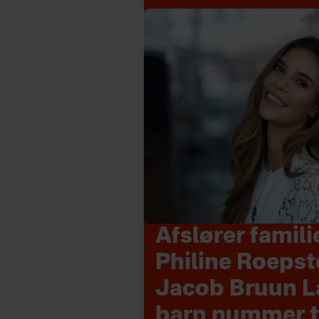
Afslører famili
Philine Roepst
Jacob Bruun L
barn nummer 