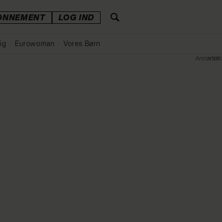
ONNEMENT
LOG IND
ig
Eurowoman
Vores Børn
Annonce