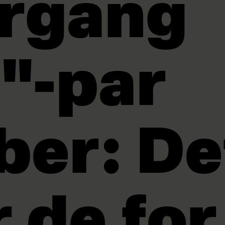
rgang
"-par
ber: De
r de for