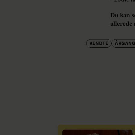
Du kan s
allerede
KENDTE
ÅRGANG