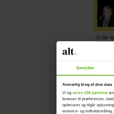
- Vi får 
tror, at v
siger Ma
Den kend
Samtykke
- Men det
Ansvarlig brug af dine data
Vi og
vores 236 partnere
øns
Læs ogs
browser til præferencer, stat
opbevarer og tilgår oplysning
Julegaver
annonce- og indholdsmåling,