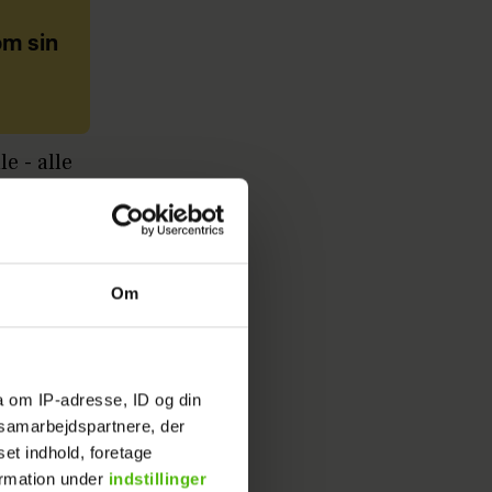
om sin
e - alle
for det,
agerne.
Om
a om IP-adresse, ID og din
anden
s samarbejdspartnere, der
set indhold, foretage
ormation under
indstillinger