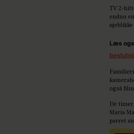
TV 2-hitt
endnu eng
øjeblikke
Læs ogs
beslutn
Familiern
kamerahol
også film
De timer,
Maria Ma
parret si