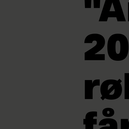
"Å
20
rø
få