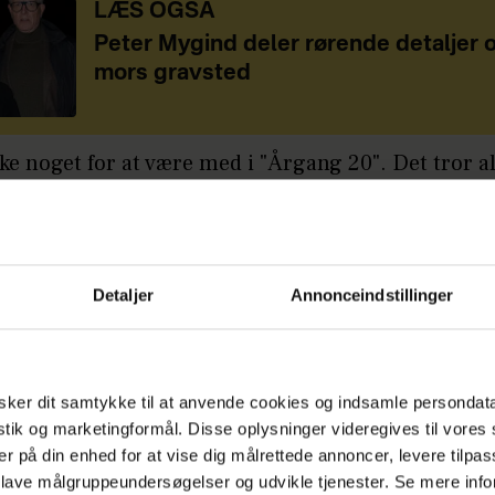
LÆS OGSÅ
Peter Mygind deler rørende detaljer 
mors gravsted
ikke noget for at være med i "Årgang 20". Det tror all
i bliver betalt for det, men vi har aldrig fået penge 
ria.
sgerning er dog ikke noget, som kom bag på delt
Detaljer
Annonceindstillinger
 vidste man godt inden, tilføjer Daniel.
ker dit samtykke til at anvende cookies og indsamle persondat
å:
Nikita Klæstrup i svær tid: Er flyttet fra hin
istik og marketingformål. Disse oplysninger videregives til vore
er på din enhed for at vise dig målrettede annoncer, levere tilpas
 til børnene
 lave målgruppeundersøgelser og udvikle tjenester. Se mere inf