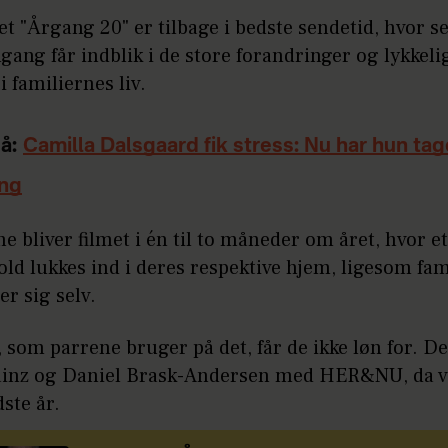
et "Årgang 20" er tilbage i bedste sendetid, hvor s
ang får indblik i de store forandringer og lykkeli
 i familiernes liv.
å:
Camilla Dalsgaard fik stress: Nu har hun tag
ing
e bliver filmet i én til to måneder om året, hvor et
d lukkes ind i deres respektive hjem, ligesom fam
er sig selv.
 som parrene bruger på det, får de ikke løn for. De
inz og Daniel Brask-Andersen med HER&NU, da v
dste år.