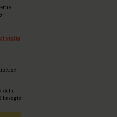
eerne
ge
et vigtig
ilierne
t delte
i besøgte