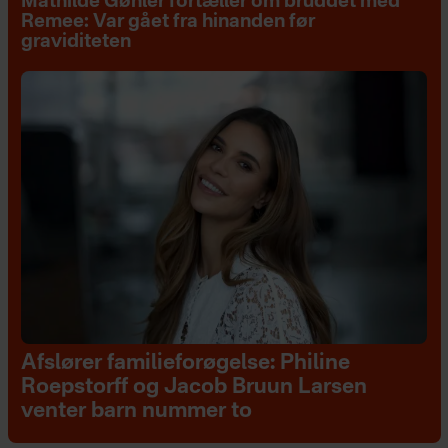
Mathilde Gøhler fortæller om bruddet med
Remee: Var gået fra hinanden før
graviditeten
Afslører familieforøgelse: Philine
Roepstorff og Jacob Bruun Larsen
venter barn nummer to