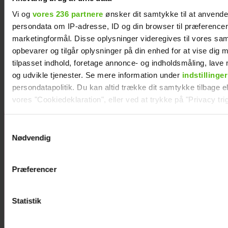
Vi og
vores 236 partnere
ønsker dit samtykke til at anvend
persondata om IP-adresse, ID og din browser til præferencer, 
marketingformål. Disse oplysninger videregives til vores sa
opbevarer og tilgår oplysninger på din enhed for at vise dig 
Karin Salling var hjemme under indbrud: Vil
ikke leve i frygt
tilpasset indhold, foretage annonce- og indholdsmåling, lav
og udvikle tjenester. Se mere information under
indstillinger
persondatapolitik. Du kan altid trække dit samtykke tilbage ell
vores "Cookiedeklaration", eller ved at trykke på "Privacy trig
Dine valg anvendes på hele websitet.
Tobias Hamann
Samtykkevalg
og Patricia
Nødvendig
Vi ønsker dit samtykke til at indsamle og bruge data for at k
Thyberg er
relevant journalistisk indhold til dig.
blevet gift
Præferencer
Vi anvender egne cookies og cookies fra tredjeparter til at a
vores hjemmeside. Vi indsamler data om IP, ID og din browser 
generere statistik og huske dine præferencer samt til brug fo
Statistik
optimere vores reklametiltag på sociale medier og til at vise d
med sociale medier.