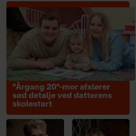
"Årgang 20"-mor afslører
sød detalje ved datterens
skolestart