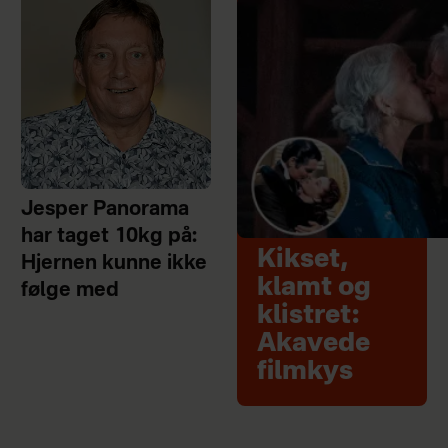
Jesper Panorama
har taget 10kg på:
Kikset,
Hjernen kunne ikke
klamt og
følge med
klistret:
Akavede
filmkys