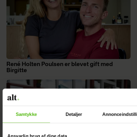
René Holten Poulsen er blevet gift med
Birgitte
Samtykke
Detaljer
Annonceindstill
Ansvarlig brug af dine data