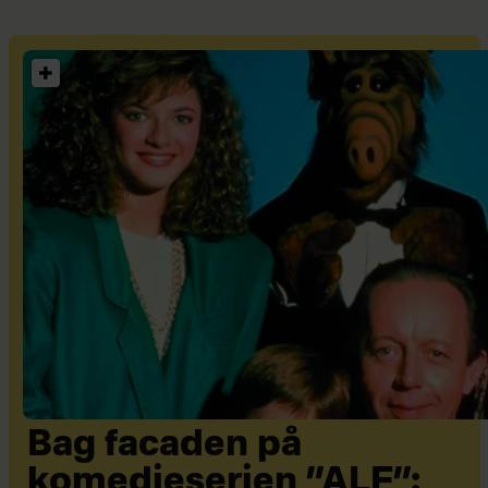
Bag facaden på
komedieserien ”ALF”: