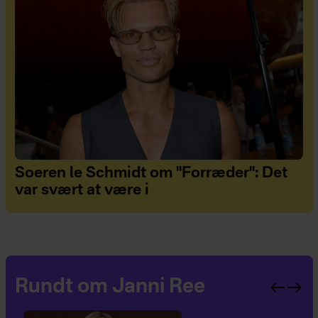
Soeren le Schmidt om "Forræder": Det
var svært at være i
Rundt om Janni Ree