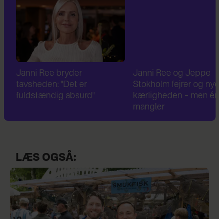
Janni Ree bryder
Janni Ree og Jeppe
tavsheden: "Det er
Stokholm fejrer og nyde
fuldstændig absurd"
kærligheden – men én t
mangler
LÆS OGSÅ: