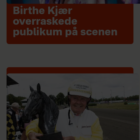
Birthe Kjær
overraskede
publikum på scenen