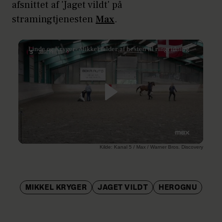
afsnittet af 'Jaget vildt' på
stramingtjenesten
Max
.
Linde og Kryger- Mikkel falder af hesten til ringridning
/
Kilde: Kanal 5 / Max / Warner Bros. Discovery
MIKKEL KRYGER
JAGET VILDT
HEROGNU