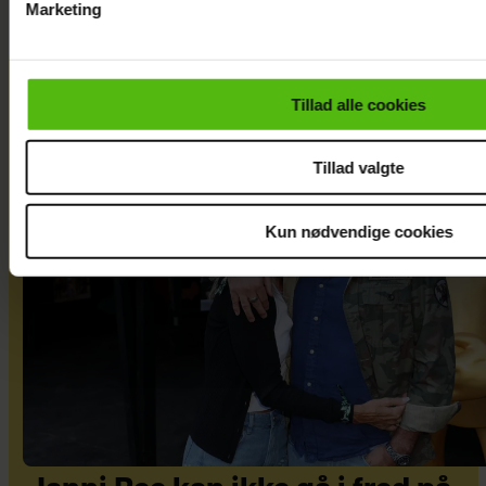
Marketing
Du kan til enhver tid trække dit samtykke tilbage via linket i 
læse mere om vores brug af cookies, samarbejdspartnere og
personoplysninger i forbindelse hermed i både
Tillad alle cookies
vores
privatlivspolitik
og
cookiepolitik
.
Tillad valgte
Kun nødvendige cookies