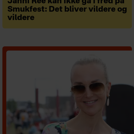
Janni Ree kan ikke gå i fred på
Smukfest: Det bliver vildere og
vildere