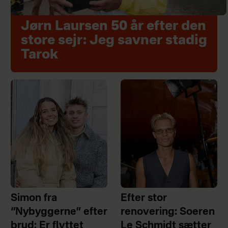
Jørn Laursen 50 år efter den
store sejr: Jeg savner stadig
Tarok
Simon fra
Efter stor
“Nybyggerne” efter
renovering: Soeren
brud: Er flyttet
Le Schmidt sætter