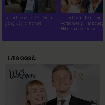
Janni Ree er fascineret af 2.
Janni Ree bryder
verdenskrig: Har besøgt
tavsheden: "Det er
Hitlers sommerhus
fuldstændig absurd"
LÆS OGSÅ: