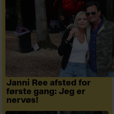
Janni Ree afsted for
første gang: Jeg er
nervøs!