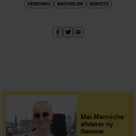
HEROGNU
BACHELOR
KENDTE
Mai Manniche
afslører ny
flamme