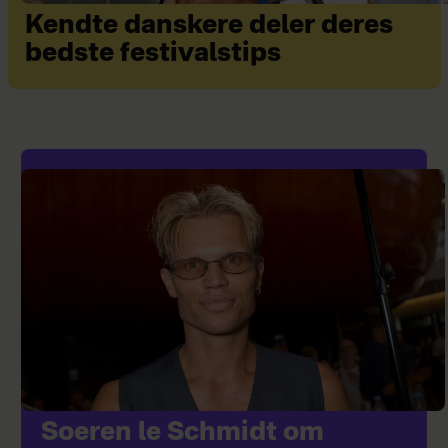
Kendte danskere deler deres
bedste festivalstips
Soeren le Schmidt om