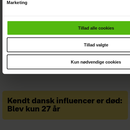
Marketing
Du kan til enhver tid trække dit samtykke tilbage via linket i 
læse mere om vores brug af cookies, samarbejdspartnere og
Åbner op om
personoplysninger i forbindelse hermed i både
hårdt år: "Det
Tillad alle cookies
vores
privatlivspolitik
og
cookiepolitik
.
var ganske
forfærdeligt"
Tillad valgte
Kun nødvendige cookies
Kendt dansk influencer er død:
Blev kun 27 år