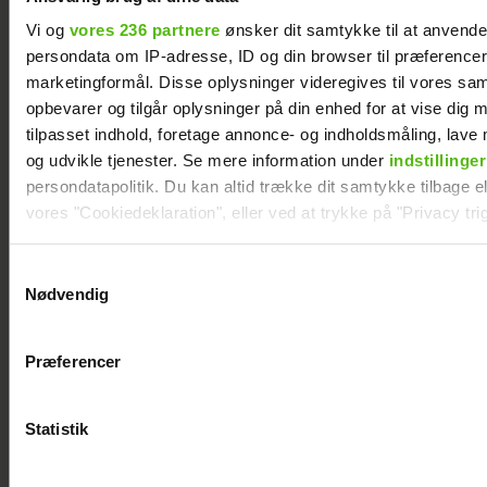
Vi og
vores 236 partnere
ønsker dit samtykke til at anvend
Andreas Odbjerg afslører stor beslutning:
Slut efter to år
persondata om IP-adresse, ID og din browser til præferencer, 
marketingformål. Disse oplysninger videregives til vores sa
opbevarer og tilgår oplysninger på din enhed for at vise dig 
tilpasset indhold, foretage annonce- og indholdsmåling, lav
og udvikle tjenester. Se mere information under
indstillinger
persondatapolitik. Du kan altid trække dit samtykke tilbage ell
vores "Cookiedeklaration", eller ved at trykke på "Privacy trig
Dine valg anvendes på hele websitet.
Samtykkevalg
Nødvendig
Vi ønsker dit samtykke til at indsamle og bruge data for at k
relevant journalistisk indhold til dig.
Præferencer
Vi anvender egne cookies og cookies fra tredjeparter til at a
vores hjemmeside. Vi indsamler data om IP, ID og din browser 
Afsløret på video: Melvin Kakooza vækker
generere statistik og huske dine præferencer samt til brug fo
opsigt i nyt job
Statistik
optimere vores reklametiltag på sociale medier og til at vise d
med sociale medier.