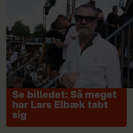
Se billedet: Så meget
har Lars Elbæk tabt
sig