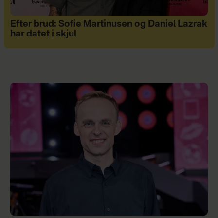
Efter brud: Sofie Martinusen og Daniel Lazrak
har datet i skjul