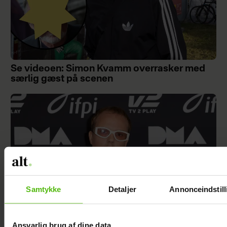
Se videoen: Simon Kvamm overrasker med
særlig gæst på scenen
Samtykke
Detaljer
Annonceindstill
Ansvarlig brug af dine data