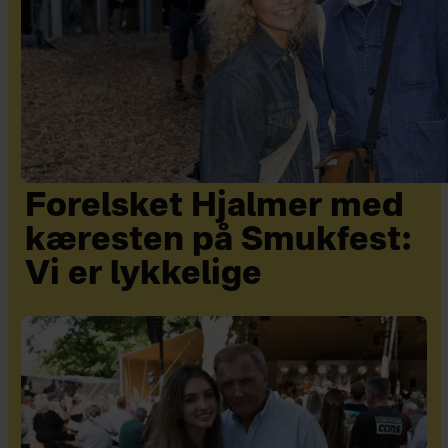
Forelsket Hjalmer med
kæresten på Smukfest:
Vi er lykkelige