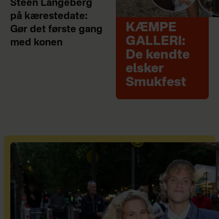
Steen Langeberg
på kærestedate:
KÆMPE
Gør det første gang
GALLERI:
med konen
De kendte
elsker
Smukfest