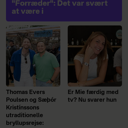
"Forræder": Det var svært
at være i
Thomas Evers
Er Mie færdig med
Poulsen og Sæþór
tv? Nu svarer hun
Kristínssons
utraditionelle
bryllupsrejse: