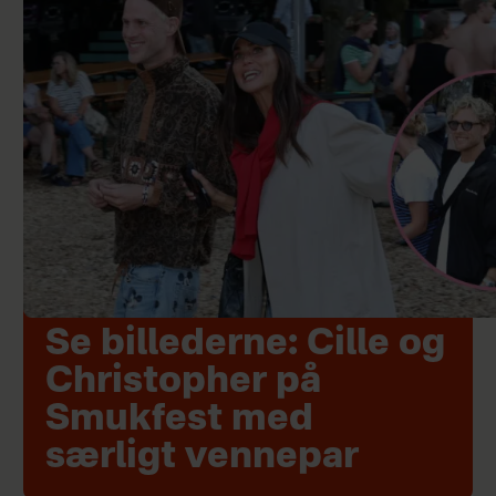
Se billederne: Cille og
Christopher på
Smukfest med
særligt vennepar