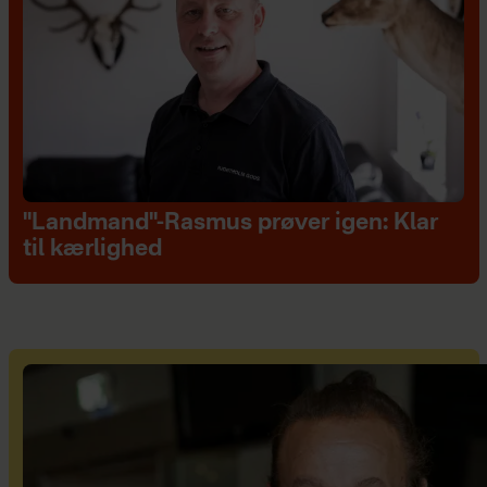
"Landmand"-Rasmus prøver igen: Klar
til kærlighed