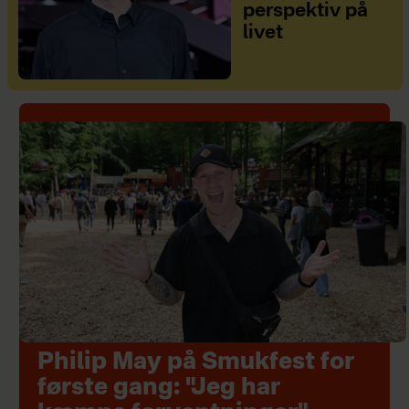
perspektiv på
livet
Philip May på Smukfest for
første gang: "Jeg har