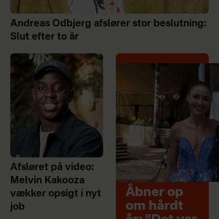
Andreas Odbjerg afslører stor beslutning:
Slut efter to år
Afsløret på video:
Melvin Kakooza
Åbner op
vækker opsigt i nyt
om hårdt
job