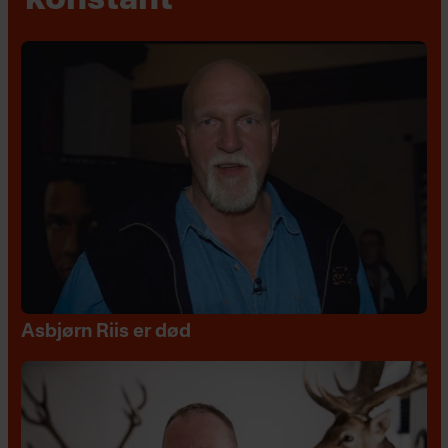
konstant"
Asbjørn Riis er død