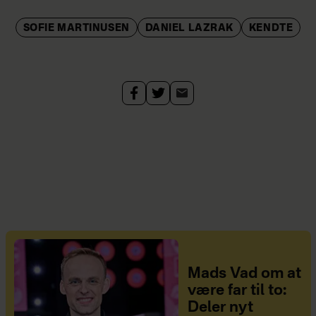
SOFIE MARTINUSEN
DANIEL LAZRAK
KENDTE
Mads Vad om at
være far til to:
Deler nyt