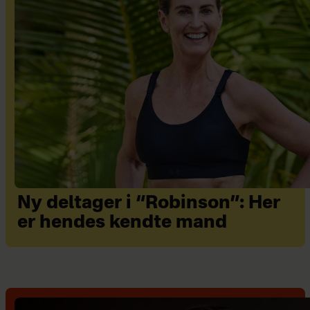
Ny deltager i “Robinson”: Her
er hendes kendte mand