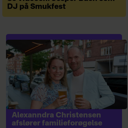
DJ på Smukfest
Alexanndra Christensen
afslører familieforøgelse