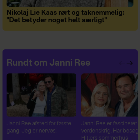
Nikolaj Lie Kaas rørt og taknemmelig:
"Det betyder noget helt særligt"
Rundt om Janni Ree
Janni Ree er fascineret af 2.
Janni Ree bryder
verdenskrig: Har besøgt
tavsheden: "Det er
Hitlers sommerhus
fuldstændig absurd"