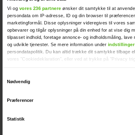
Vi og
vores 236 partnere
ønsker dit samtykke til at anvend
persondata om IP-adresse, ID og din browser til præferencer, 
"Årgang 0"-stjerne indlagt: Deler nyt efter
operationen
marketingformål. Disse oplysninger videregives til vores sa
opbevarer og tilgår oplysninger på din enhed for at vise dig 
tilpasset indhold, foretage annonce- og indholdsmåling, lav
og udvikle tjenester. Se mere information under
indstillinger
persondatapolitik. Du kan altid trække dit samtykke tilbage ell
vores "Cookiedeklaration", eller ved at trykke på "Privacy trig
Dine valg anvendes på hele websitet.
Samtykkevalg
Nødvendig
Vi ønsker dit samtykke til at indsamle og bruge data for at k
relevant journalistisk indhold til dig.
Præferencer
Vi anvender egne cookies og cookies fra tredjeparter til at a
vores hjemmeside. Vi indsamler data om IP, ID og din browser 
generere statistik og huske dine præferencer samt til brug fo
Med i “Robinson”: Er hun Jeppe Ølgaards
Statistik
optimere vores reklametiltag på sociale medier og til at vise d
kæreste?
med sociale medier.