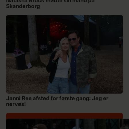
Natasha Brock mødte sin mand på
Skanderborg
Janni Ree afsted for første gang: Jeg er
nervøs!