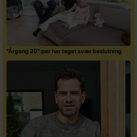
"Årgang 20"-par har taget svær beslutning