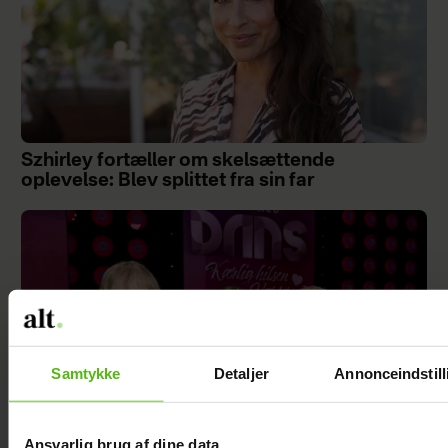
Szhirley fortæller om skelsættende
oplevelse: Blev splittet fra sin far
Samtykke
Detaljer
Annonceindstill
Ansvarlig brug af dine data