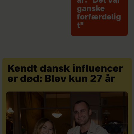
år: "Det var
ganske
forfærdelig
t"
Kendt dansk influencer
er død: Blev kun 27 år