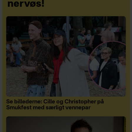
nervøs!
Se billederne: Cille og Christopher på
Smukfest med særligt vennepar