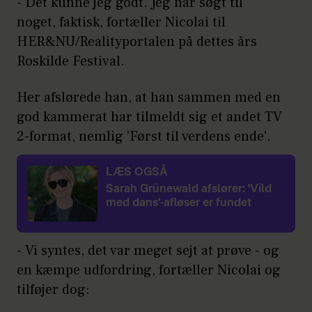
- Det kunne jeg godt. Jeg har søgt til
noget, faktisk, fortæller Nicolai til
HER&NU/Realityportalen på dettes års
Roskilde Festival.
Her afslørede han, at han sammen med en
god kammerat har tilmeldt sig et andet TV
2-format, nemlig 'Først til verdens ende'.
LÆS OGSÅ
Sarah Grünewald afslører: 'Vild
med dans'-afløser er fundet
- Vi syntes, det var meget sejt at prøve - og
en kæmpe udfordring, fortæller Nicolai og
tilføjer dog: