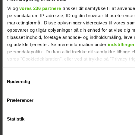
Vi og
vores 236 partnere
ønsker dit samtykke til at anvend
persondata om IP-adresse, ID og din browser til præferencer, 
marketingformål. Disse oplysninger videregives til vores sa
opbevarer og tilgår oplysninger på din enhed for at vise dig 
tilpasset indhold, foretage annonce- og indholdsmåling, lav
og udvikle tjenester. Se mere information under
indstillinger
persondatapolitik. Du kan altid trække dit samtykke tilbage ell
vores "Cookiedeklaration", eller ved at trykke på "Privacy trig
Se videoen: Simon Kvamm overrasker med
særlig gæst på scenen
Dine valg anvendes på hele websitet.
Samtykkevalg
Nødvendig
Vi ønsker dit samtykke til at indsamle og bruge data for at k
relevant journalistisk indhold til dig.
Præferencer
Vi anvender egne cookies og cookies fra tredjeparter til at a
vores hjemmeside. Vi indsamler data om IP, ID og din browser 
generere statistik og huske dine præferencer samt til brug fo
Statistik
optimere vores reklametiltag på sociale medier og til at vise d
med sociale medier.