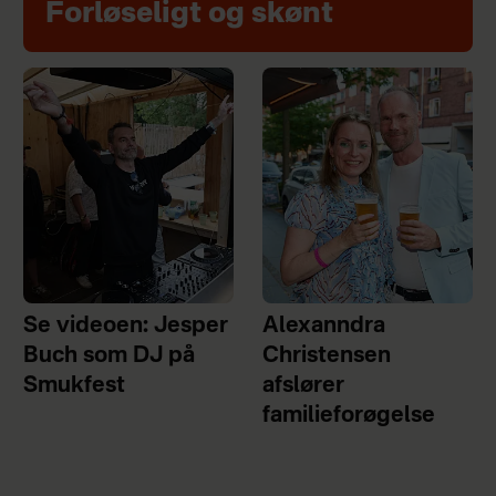
Forløseligt og skønt
Se videoen: Jesper
Alexanndra
Buch som DJ på
Christensen
Smukfest
afslører
familieforøgelse