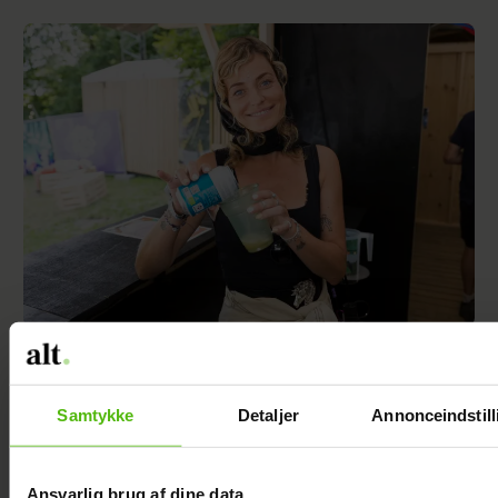
Sarah Grünewald om nyt TV 2-program: Vi
mangler respekten for de ældre
Samtykke
Detaljer
Annonceindstill
Ansvarlig brug af dine data