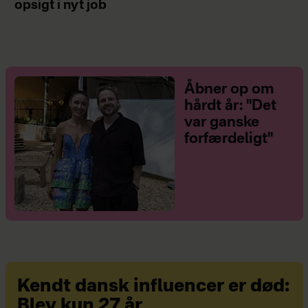
opsigt i nyt job
Åbner op om
hårdt år: "Det
var ganske
forfærdeligt"
Kendt dansk influencer er død:
Blev kun 27 år