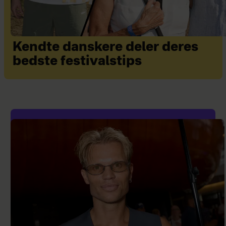
Kendte danskere deler deres
bedste festivalstips