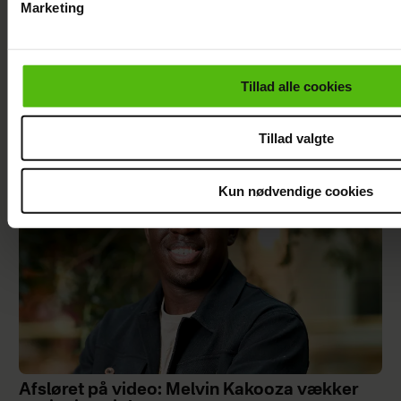
Marketing
Du kan til enhver tid trække dit samtykke tilbage via linket i 
læse mere om vores brug af cookies, samarbejdspartnere og
personoplysninger i forbindelse hermed i både
Andreas Odbjerg afslører stor beslutning:
Tillad alle cookies
vores
privatlivspolitik
og
cookiepolitik
.
Slut efter to år
Tillad valgte
Kun nødvendige cookies
Afsløret på video: Melvin Kakooza vækker