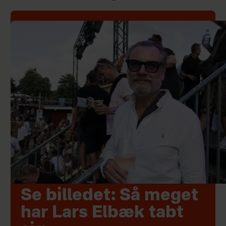
Se billedet: Så meget
har Lars Elbæk tabt