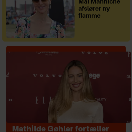
Mai Manniche
afslører ny
flamme
Mathilde Gøhler fortæller