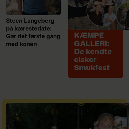
Steen Langeberg
på kærestedate:
KÆMPE
Gør det første gang
GALLERI:
med konen
De kendte
elsker
Smukfest