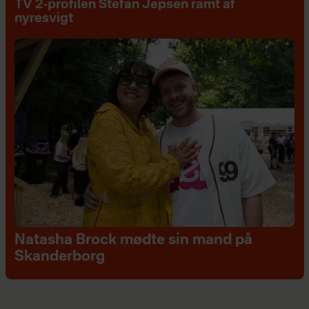
TV 2-profilen Stefan Jepsen ramt af
nyresvigt
Natasha Brock mødte sin mand på
Skanderborg