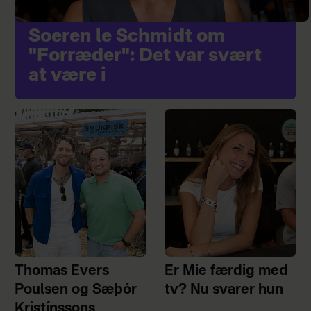
Soeren le Schmidt om
"Forræder": Det var svært
at være i
Thomas Evers
Er Mie færdig med
Poulsen og Sæþór
tv? Nu svarer hun
Kristínssons