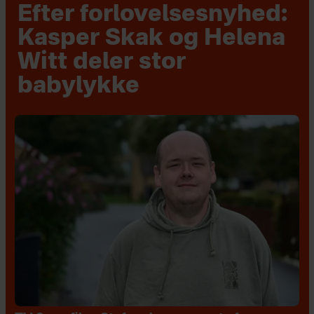
Efter forlovelsesnyhed:
Kasper Skak og Helena
Witt deler stor
babylykke