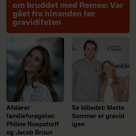
om bruddet med Remee: Var
gået fra hinanden før
graviditeten
Afslører
Se billedet: Mette
familieforøgelse:
Sommer er gravid
Philine Roepstorff
igen
og Jacob Bruun