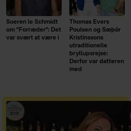
Soeren le Schmidt
Thomas Evers
om "Forræder": Det
Poulsen og Sæþór
var svært at være i
Kristínssons
utraditionelle
bryllupsrejse:
Derfor var datteren
med