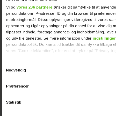
Vi og
vores 236 partnere
ønsker dit samtykke til at anvend
persondata om IP-adresse, ID og din browser til præferencer, 
marketingformål. Disse oplysninger videregives til vores sa
opbevarer og tilgår oplysninger på din enhed for at vise dig 
tilpasset indhold, foretage annonce- og indholdsmåling, lav
og udvikle tjenester. Se mere information under
indstillinger
persondatapolitik. Du kan altid trække dit samtykke tilbage ell
vores "Cookiedeklaration", eller ved at trykke på "Privacy trig
Mie og Anders nyder hinanden på Smukfest:
Dine valg anvendes på hele websitet.
Forløseligt og skønt
Samtykkevalg
Nødvendig
Vi ønsker dit samtykke til at indsamle og bruge data for at k
relevant journalistisk indhold til dig.
Præferencer
Vi anvender egne cookies og cookies fra tredjeparter til at a
vores hjemmeside. Vi indsamler data om IP, ID og din browser 
generere statistik og huske dine præferencer samt til brug fo
Statistik
optimere vores reklametiltag på sociale medier og til at vise d
med sociale medier.