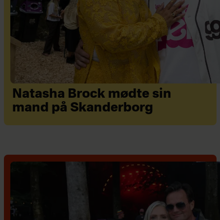
Natasha Brock mødte sin
mand på Skanderborg