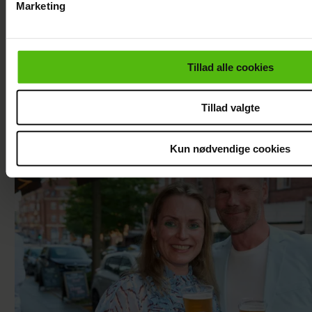
Marketing
Du kan til enhver tid trække dit samtykke tilbage via linket i 
læse mere om vores brug af cookies, samarbejdspartnere og
personoplysninger i forbindelse hermed i både
Tillad alle cookies
vores
privatlivspolitik
og
cookiepolitik
.
Se videoen: Jesper Buch som DJ på
Smukfest
Tillad valgte
Kun nødvendige cookies