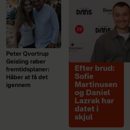
Peter Qvortrup
Geisling røber
Efter brud:
fremtidsplaner:
Sofie
Håber at få det
Martinusen
igennem
og Daniel
Lazrak har
datet i
skjul