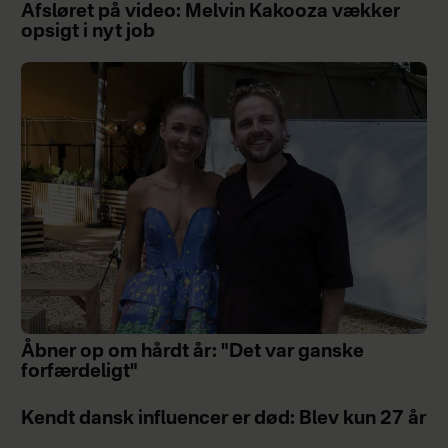
Afsløret på video: Melvin Kakooza vækker
opsigt i nyt job
Åbner op om hårdt år: "Det var ganske
forfærdeligt"
Kendt dansk influencer er død: Blev kun 27 år