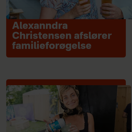
Alexanndra
Christensen afslører
familieforøgelse