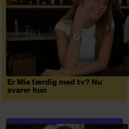
Er Mie færdig med tv? Nu
svarer hun