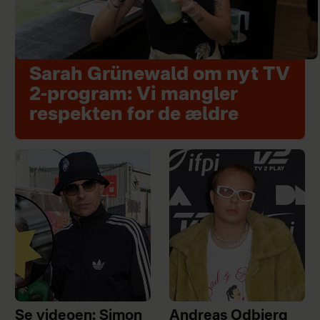
Sarah Grünewald om nyt TV
2-program: Vi mangler
respekten for de ældre
Se videoen: Simon
Andreas Odbjerg