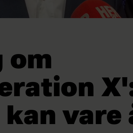
g om
eration X'
 kan vare 