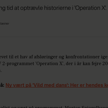
g tid at optrævle historierne i 'Operation X'.
laetner
evet til et hav af afsløringer og konfrontationer i
V 2-programmet 'Operation X', der i år kan fejre 20
.
å:
Ny vært på 'Vild med dans': Her er hendes 
nalist og vært på programmet, Morten Spiegelhauer