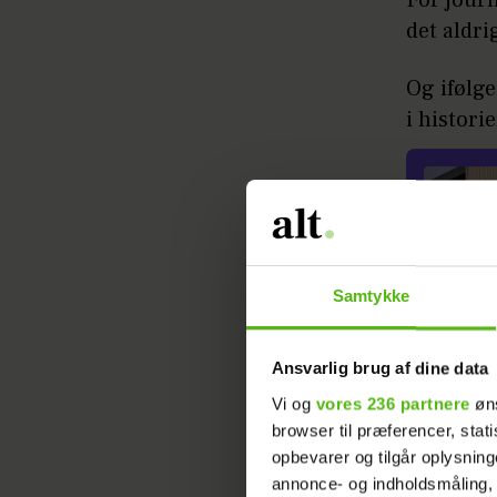
det aldri
Og ifølge
i histori
Samtykke
- Det kan
to år, f
Ansvarlig brug af dine data
Vi og
vores 236 partnere
øns
- Der kan
browser til præferencer, stat
at modnes
opbevarer og tilgår oplysning
eller and
annonce- og indholdsmåling,