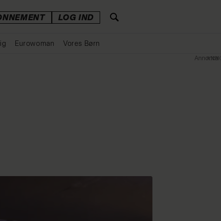
ONNEMENT
LOG IND
ig
Eurowoman
Vores Børn
Annonce