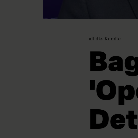
alt.dk
Kendte
Ba
'Op
Det