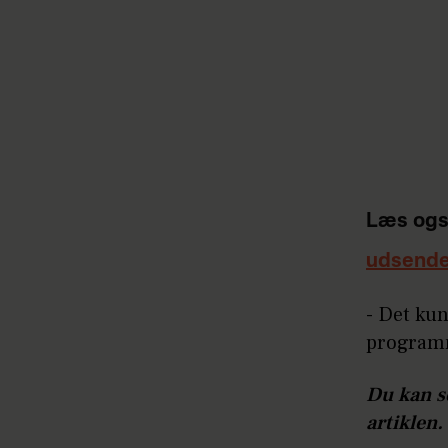
Læs ogs
udsende
- Det ku
programm
Du kan s
artiklen.