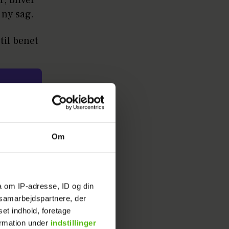
 ny sag.
til benet
Om
gså vare
a om IP-adresse, ID og din
e tid til
s samarbejdspartnere, der
ig til et
set indhold, foretage
ve
ormation under
indstillinger