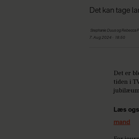
Det kan tage lan
Stephanie
Duus og Rebecca P
7. Aug 2024 - 18:50
Det er bl
tiden i T
jubilæum
Læs ogs
mand
For jour