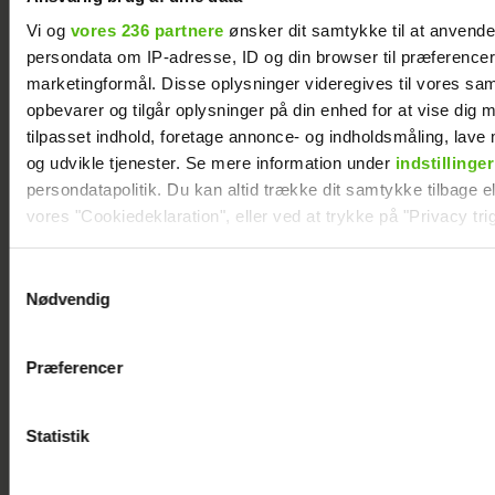
Martinusen og
være far til to:
Vi og
vores 236 partnere
ønsker dit samtykke til at anvend
Daniel Lazrak har
Deler nyt
persondata om IP-adresse, ID og din browser til præferencer, 
marketingformål. Disse oplysninger videregives til vores sa
datet i skjul
perspektiv på livet
opbevarer og tilgår oplysninger på din enhed for at vise dig 
tilpasset indhold, foretage annonce- og indholdsmåling, lav
og udvikle tjenester. Se mere information under
indstillinger
persondatapolitik. Du kan altid trække dit samtykke tilbage ell
vores "Cookiedeklaration", eller ved at trykke på "Privacy trig
Dine valg anvendes på hele websitet.
Samtykkevalg
Nødvendig
Vi ønsker dit samtykke til at indsamle og bruge data for at k
relevant journalistisk indhold til dig.
Præferencer
Vi anvender egne cookies og cookies fra tredjeparter til at a
vores hjemmeside. Vi indsamler data om IP, ID og din browser 
generere statistik og huske dine præferencer samt til brug fo
Statistik
optimere vores reklametiltag på sociale medier og til at vise d
med sociale medier.