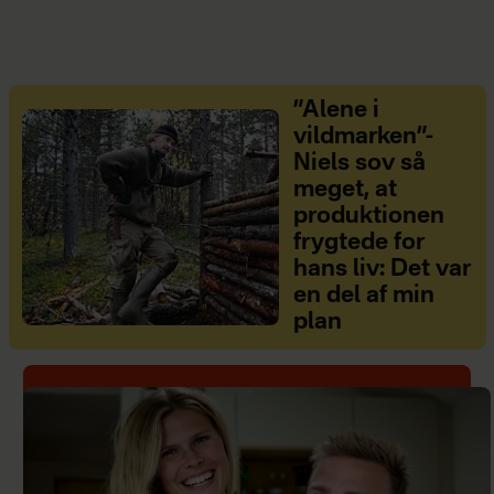
”Alene i
vildmarken”-
Niels sov så
meget, at
produktionen
frygtede for
hans liv: Det var
en del af min
plan