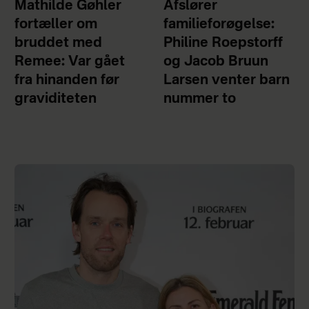
Mathilde Gøhler
Afslører
fortæller om
familieforøgelse:
bruddet med
Philine Roepstorff
Remee: Var gået
og Jacob Bruun
fra hinanden før
Larsen venter barn
graviditeten
nummer to