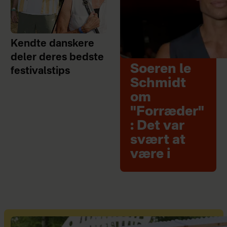
Kendte danskere
deler deres bedste
Soeren le
festivalstips
Schmidt
om
"Forræder"
: Det var
svært at
være i