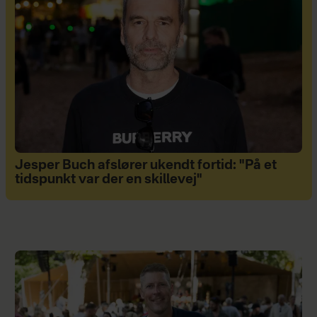
Jesper Buch afslører ukendt fortid: "På et
tidspunkt var der en skillevej"