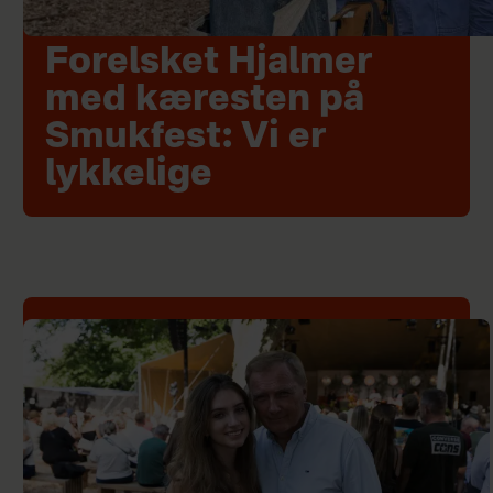
Forelsket Hjalmer
med kæresten på
Smukfest: Vi er
lykkelige