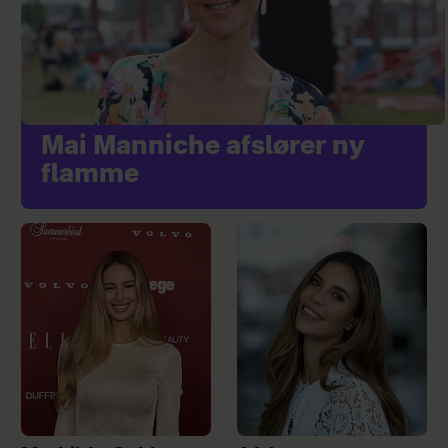
Mai Manniche afslører ny
flamme