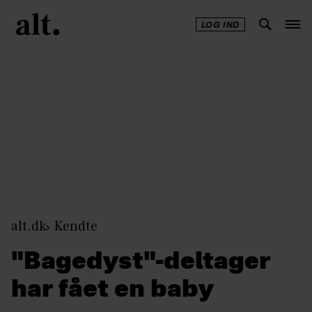
LOG IND
Annonce
alt.dk
Kendte
"Bagedyst"-deltager
har fået en baby