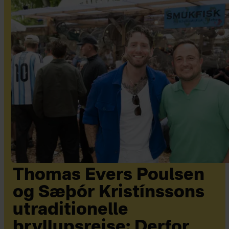
Thomas Evers Poulsen
og Sæþór Kristínssons
utraditionelle
bryllupsrejse: Derfor