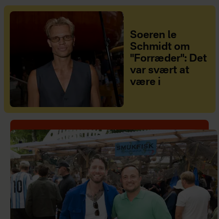
Soeren le
Schmidt om
"Forræder": Det
var svært at
være i