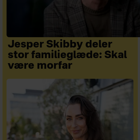
Jesper Skibby deler
stor familieglæde: Skal
være morfar