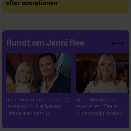
efter operationen
Rundt om Janni Ree
Janni Ree er fascineret af 2.
Janni Ree bryder
verdenskrig: Har besøgt
tavsheden: "Det er
Hitlers sommerhus
fuldstændig absurd"