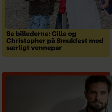
Se billederne: Cille og
Christopher på Smukfest med
særligt vennepar