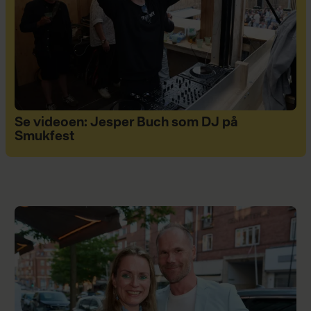
Se videoen: Jesper Buch som DJ på
Smukfest