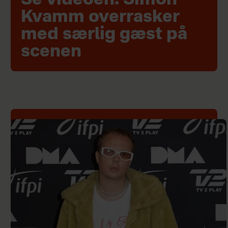
Se videoen: Simon
Kvamm overrasker
med særlig gæst på
scenen