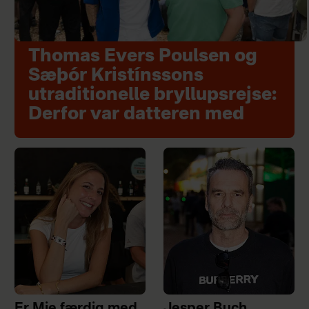
Thomas Evers Poulsen og
Sæþór Kristínssons
utraditionelle bryllupsrejse:
Derfor var datteren med
Er Mie færdig med
Jesper Buch