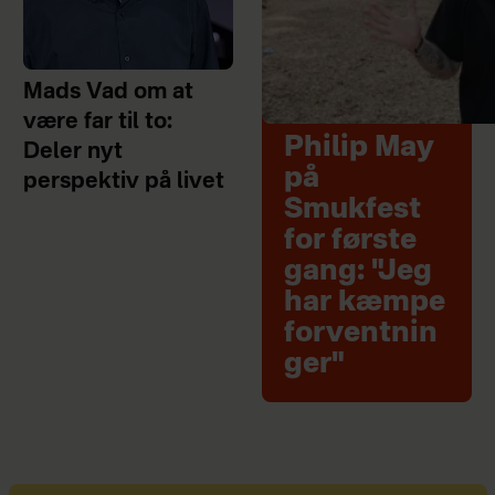
Mads Vad om at
være far til to:
Philip May
Deler nyt
på
perspektiv på livet
Smukfest
for første
gang: "Jeg
har kæmpe
forventnin
ger"