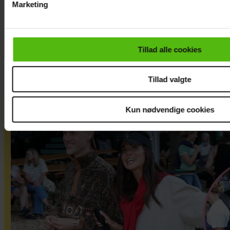
Jeg er nervøs!
Marketing
Du kan til enhver tid trække dit samtykke tilbage via linket i 
læse mere om vores brug af cookies, samarbejdspartnere og
personoplysninger i forbindelse hermed i både
Tillad alle cookies
vores
privatlivspolitik
og
cookiepolitik
.
Tillad valgte
Kun nødvendige cookies