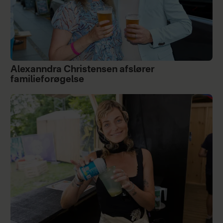
Alexanndra Christensen afslører
familieforøgelse