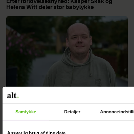
Efter forlovelsesnyhed: Kasper Skak og
Helena Witt deler stor babylykke
TV 2-profilen Stefan Jepsen ramt af
nyresvigt
Samtykke
Detaljer
Annonceindstill
Ansvarlig brug af dine data