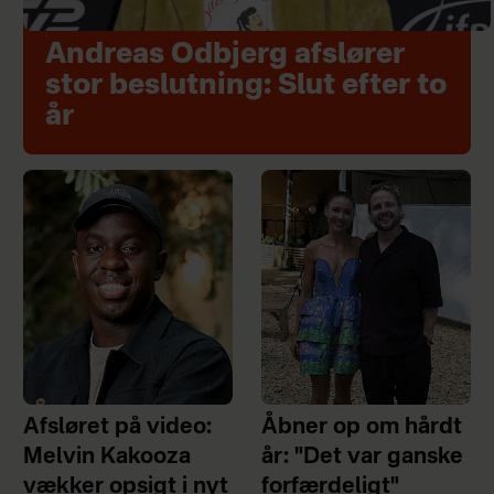
Andreas Odbjerg afslører
stor beslutning: Slut efter to
år
Afsløret på video:
Åbner op om hårdt
Melvin Kakooza
år: "Det var ganske
vækker opsigt i nyt
forfærdeligt"