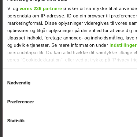
Vi og
vores 236 partnere
ønsker dit samtykke til at anvend
persondata om IP-adresse, ID og din browser til præferencer, 
marketingformål. Disse oplysninger videregives til vores sa
opbevarer og tilgår oplysninger på din enhed for at vise dig 
tilpasset indhold, foretage annonce- og indholdsmåling, lav
og udvikle tjenester. Se mere information under
indstillinger
persondatapolitik. Du kan altid trække dit samtykke tilbage ell
vores "Cookiedeklaration", eller ved at trykke på "Privacy trig
Natasha Brock mødte sin mand på
Dine valg anvendes på hele websitet.
Samtykkevalg
Skanderborg
Nødvendig
Vi ønsker dit samtykke til at indsamle og bruge data for at k
relevant journalistisk indhold til dig.
Præferencer
Vi anvender egne cookies og cookies fra tredjeparter til at a
vores hjemmeside. Vi indsamler data om IP, ID og din browser 
Janni Ree
generere statistik og huske dine præferencer samt til brug fo
Statistik
afsted for
optimere vores reklametiltag på sociale medier og til at vise d
første gang:
med sociale medier.