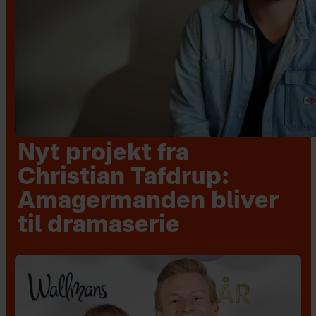
Nyt projekt fra
Christian Tafdrup:
Amagermanden bliver
til dramaserie