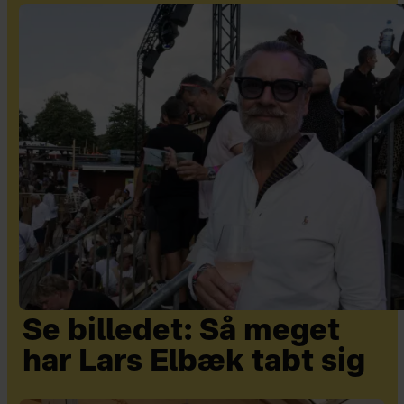
Se billedet: Så meget
har Lars Elbæk tabt sig