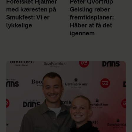
Forelsket Hjalmer
Peter Qvortrup
med kæresten på
Geisling røber
Smukfest: Vi er
fremtidsplaner:
lykkelige
Håber at få det
igennem