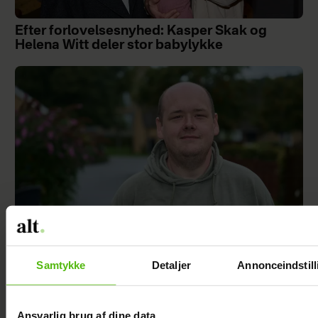
Efter forlovelsesnyhed: Kasper Skak og
Helena Witt deler stor babylykke
Samtykke
Detaljer
Annonceindstill
TV 2-profilen Stefan Jepsen ramt af
nyresvigt
Ansvarlig brug af dine data