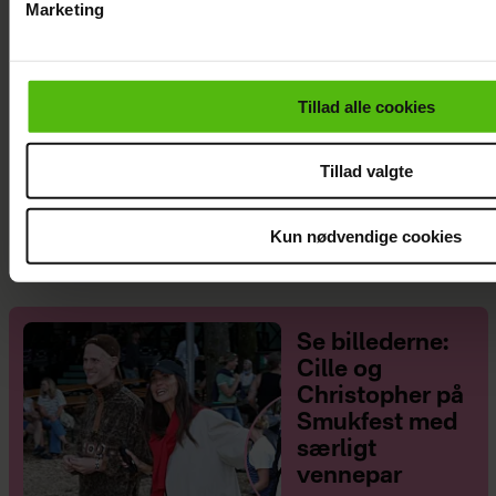
Marketing
Du kan til enhver tid trække dit samtykke tilbage via linket i 
læse mere om vores brug af cookies, samarbejdspartnere og
personoplysninger i forbindelse hermed i både
Tillad alle cookies
vores
privatlivspolitik
og
cookiepolitik
.
Tillad valgte
Janni Ree afsted for første gang: Jeg er
nervøs!
Kun nødvendige cookies
Se billederne:
Cille og
Christopher på
Smukfest med
særligt
vennepar