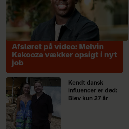
Afsløret på video: Melvin
Kakooza vækker opsigt i nyt
job
Kendt dansk
influencer er død:
Blev kun 27 år