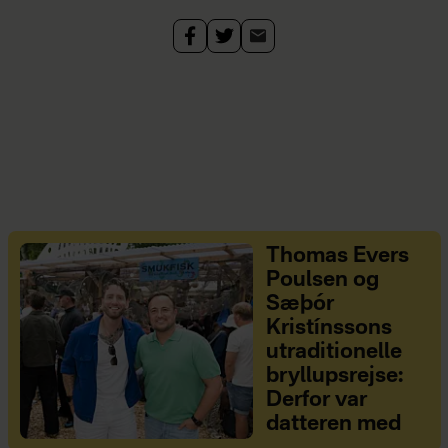
Thomas Evers
Poulsen og
Sæþór
Kristínssons
utraditionelle
bryllupsrejse:
Derfor var
datteren med