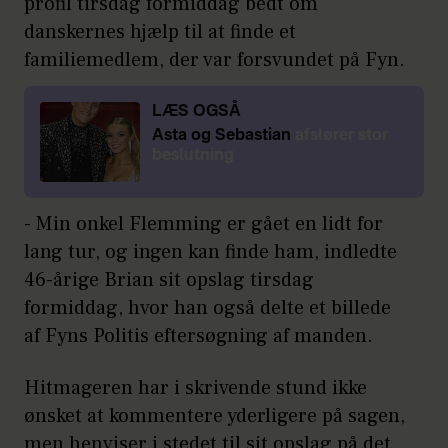
profil tirsdag formiddag bedt om
danskernes hjælp til at finde et
familiemedlem, der var forsvundet på Fyn.
LÆS OGSÅ
Asta og Sebastian
afslører stor
beslutning
- Min onkel Flemming er gået en lidt for
lang tur, og ingen kan finde ham, indledte
46-årige Brian sit opslag tirsdag
formiddag, hvor han også delte et billede
af Fyns Politis eftersøgning af manden.
Hitmageren har i skrivende stund ikke
ønsket at kommentere yderligere på sagen,
men henviser i stedet til sit opslag på det