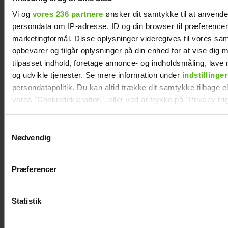
Vi og
vores 236 partnere
ønsker dit samtykke til at anvend
persondata om IP-adresse, ID og din browser til præferencer, 
marketingformål. Disse oplysninger videregives til vores sa
opbevarer og tilgår oplysninger på din enhed for at vise dig 
tilpasset indhold, foretage annonce- og indholdsmåling, lav
og udvikle tjenester. Se mere information under
indstillinger
persondatapolitik. Du kan altid trække dit samtykke tilbage ell
vores "Cookiedeklaration", eller ved at trykke på "Privacy trig
Dine valg anvendes på hele websitet.
Samtykkevalg
Nødvendig
Natasha Brock mødte sin mand på
Vi ønsker dit samtykke til at indsamle og bruge data for at k
Skanderborg
relevant journalistisk indhold til dig.
Præferencer
Vi anvender egne cookies og cookies fra tredjeparter til at a
vores hjemmeside. Vi indsamler data om IP, ID og din browser 
generere statistik og huske dine præferencer samt til brug fo
Statistik
optimere vores reklametiltag på sociale medier og til at vise d
med sociale medier.