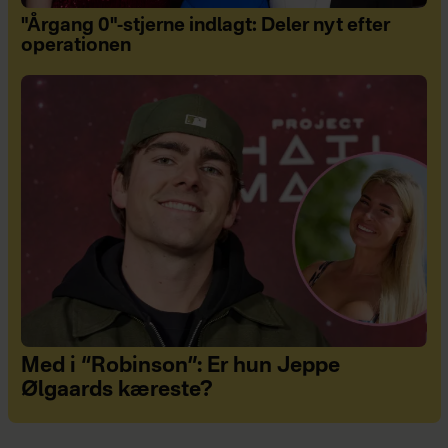
"Årgang 0"-stjerne indlagt: Deler nyt efter
operationen
Med i “Robinson”: Er hun Jeppe
Ølgaards kæreste?