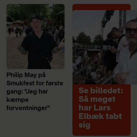
Philip May på
Smukfest for første
Se billedet:
gang: "Jeg har
Så meget
kæmpe
har Lars
forventninger"
Elbæk tabt
sig