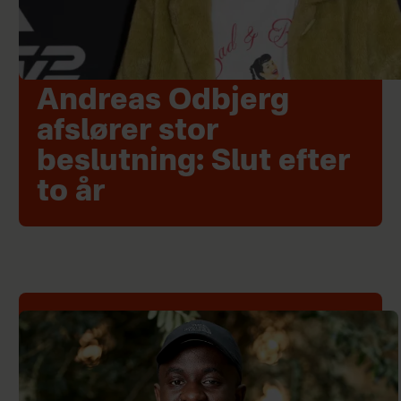
Andreas Odbjerg
afslører stor
beslutning: Slut efter
to år