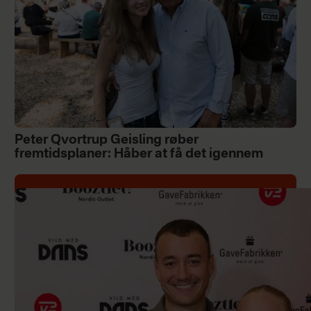
Peter Qvortrup Geisling røber
fremtidsplaner: Håber at få det igennem