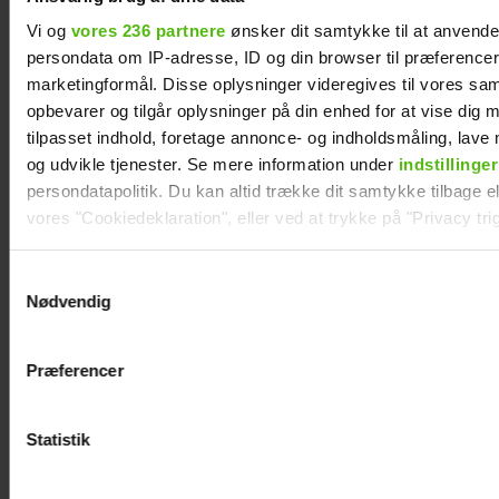
Vi og
vores 236 partnere
ønsker dit samtykke til at anvend
persondata om IP-adresse, ID og din browser til præferencer, 
marketingformål. Disse oplysninger videregives til vores sa
opbevarer og tilgår oplysninger på din enhed for at vise dig 
tilpasset indhold, foretage annonce- og indholdsmåling, lav
og udvikle tjenester. Se mere information under
indstillinger
persondatapolitik. Du kan altid trække dit samtykke tilbage ell
vores "Cookiedeklaration", eller ved at trykke på "Privacy trig
Dine valg anvendes på hele websitet.
Samtykkevalg
Nødvendig
Vi ønsker dit samtykke til at indsamle og bruge data for at k
relevant journalistisk indhold til dig.
Præferencer
Afslører familieforøgelse:
Vi anvender egne cookies og cookies fra tredjeparter til at a
vores hjemmeside. Vi indsamler data om IP, ID og din browser 
Philine Roepstorff og Jacob
generere statistik og huske dine præferencer samt til brug fo
Statistik
Bruun Larsen venter barn
optimere vores reklametiltag på sociale medier og til at vise d
nummer to
med sociale medier.