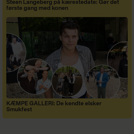
Steen Langeberg på kærestedate: Gør det
første gang med konen
KÆMPE GALLERI: De kendte elsker
Smukfest