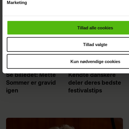
Marketing
Du kan til enhver tid trække dit samtykke tilbage via linket i 
læse mere om vores brug af cookies, samarbejdspartnere og
personoplysninger i forbindelse hermed i både
Tillad alle cookies
vores
privatlivspolitik
og
cookiepolitik
.
Tillad valgte
Kun nødvendige cookies
Se billedet: Mette
Kendte danskere
Sommer er gravid
deler deres bedste
igen
festivalstips