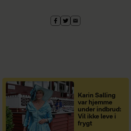
Karin Salling
var hjemme
under indbrud:
Vil ikke leve i
frygt