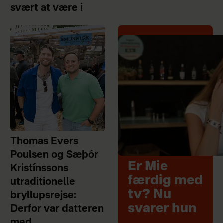
svært at være i
Thomas Evers
Poulsen og Sæþór
Er Mie
Kristínssons
færdig med
utraditionelle
tv? Nu
bryllupsrejse:
svarer hun
Derfor var datteren
med