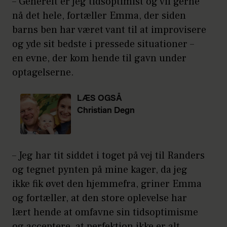
– Generelt er jeg tidsoptimist og vil gerne
nå det hele, fortæller Emma, der siden
barns ben har været vant til at improvisere
og yde sit bedste i pressede situationer –
en evne, der kom hende til gavn under
optagelserne.
LÆS OGSÅ
Christian Degn
afslører kønnet
– Jeg har tit siddet i toget på vej til Randers
og tegnet pynten på mine kager, da jeg
ikke fik øvet den hjemmefra, griner Emma
og fortæller, at den store oplevelse har
lært hende at omfavne sin tidsoptimisme
og acceptere, at perfektion ikke er alt.