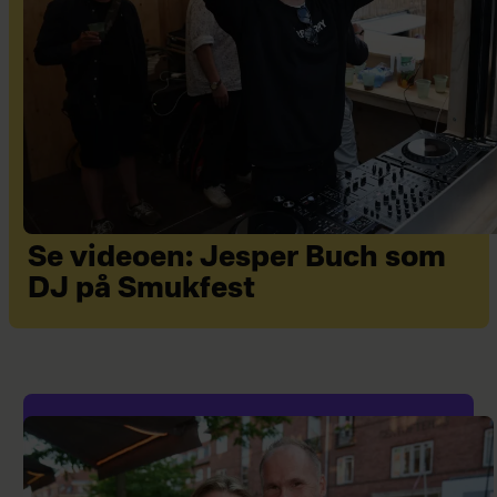
Se videoen: Jesper Buch som
DJ på Smukfest