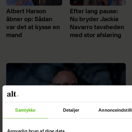
Albert Harson
Efter lang pause:
åbner op: Sådan
Nu bryder Jackie
var det at kysse en
Navarro tavsheden
mand
med stor afsløring
Samtykke
Detaljer
Annonceindstill
Ansvarlig brug af dine data