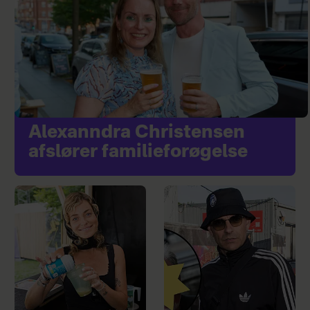
Alexanndra Christensen
afslører familieforøgelse