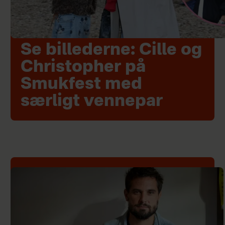
Se billederne: Cille og
Christopher på
Smukfest med
særligt vennepar