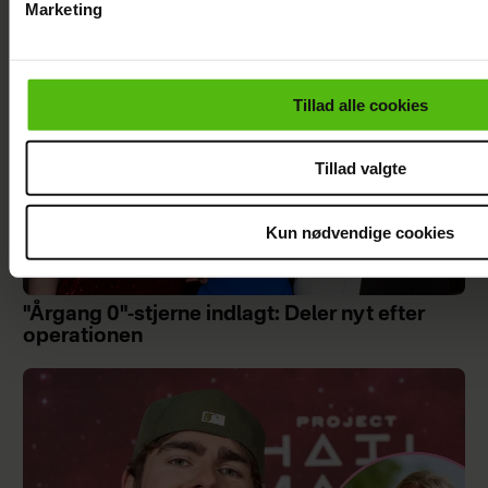
Marketing
Du kan til enhver tid trække dit samtykke tilbage via linket i 
læse mere om vores brug af cookies, samarbejdspartnere og
personoplysninger i forbindelse hermed i både
Tillad alle cookies
vores
privatlivspolitik
og
cookiepolitik
.
Tillad valgte
Kun nødvendige cookies
"Årgang 0"-stjerne indlagt: Deler nyt efter
operationen