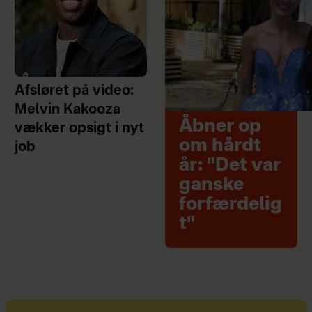
Afsløret på video:
Melvin Kakooza
Åbner op
vækker opsigt i nyt
om hårdt
job
år: "Det var
ganske
forfærdelig
t"