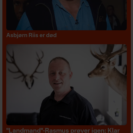
Asbjørn Riis er død
"Landmand"-Rasmus prøver igen: Klar