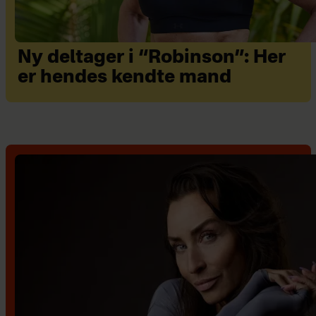
Ny deltager i “Robinson”: Her
er hendes kendte mand