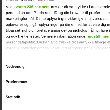
Vi og
vores 236 partnere
ønsker dit samtykke til at anvend
persondata om IP-adresse, ID og din browser til præferencer, 
Jesper Skibby deler stor familieglæde: Skal
marketingformål. Disse oplysninger videregives til vores sa
være morfar
opbevarer og tilgår oplysninger på din enhed for at vise dig 
tilpasset indhold, foretage annonce- og indholdsmåling, lav
og udvikle tjenester. Se mere information under
indstillinger
persondatapolitik. Du kan altid trække dit samtykke tilbage ell
vores "Cookiedeklaration", eller ved at trykke på "Privacy trig
Dine valg anvendes på hele websitet.
Samtykkevalg
Nødvendig
Vi ønsker dit samtykke til at indsamle og bruge data for at k
relevant journalistisk indhold til dig.
Præferencer
Vi anvender egne cookies og cookies fra tredjeparter til at a
vores hjemmeside. Vi indsamler data om IP, ID og din browser 
generere statistik og huske dine præferencer samt til brug fo
Statistik
Szhirley fortæller om skelsættende
optimere vores reklametiltag på sociale medier og til at vise d
oplevelse: Blev splittet fra sin far
med sociale medier.