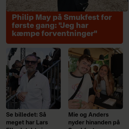
Philip May på Smukfest for
første gang: "Jeg har
kæmpe forventninger"
Se billedet: Så
Mie og Anders
meget har Lars
nyder hinanden på