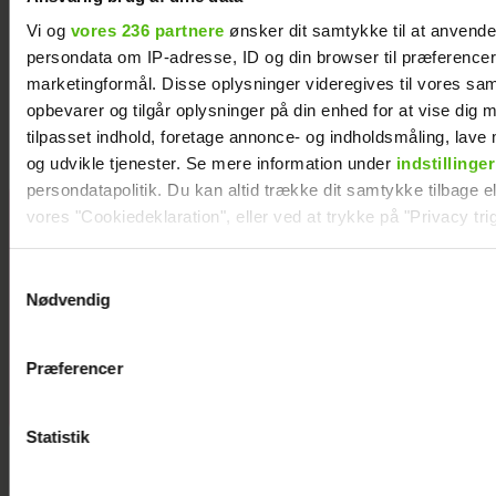
Vi og
vores 236 partnere
ønsker dit samtykke til at anvend
persondata om IP-adresse, ID og din browser til præferencer, 
Med i “Robinson”: Er hun Jeppe Ølgaards
marketingformål. Disse oplysninger videregives til vores sa
kæreste?
opbevarer og tilgår oplysninger på din enhed for at vise dig 
tilpasset indhold, foretage annonce- og indholdsmåling, lav
og udvikle tjenester. Se mere information under
indstillinger
persondatapolitik. Du kan altid trække dit samtykke tilbage ell
vores "Cookiedeklaration", eller ved at trykke på "Privacy trig
Her er alle de
kendte
Dine valg anvendes på hele websitet.
deltagere i
Samtykkevalg
Nødvendig
årets
Vi ønsker dit samtykke til at indsamle og bruge data for at k
“Robinson”
relevant journalistisk indhold til dig.
Præferencer
Vi anvender egne cookies og cookies fra tredjeparter til at a
vores hjemmeside. Vi indsamler data om IP, ID og din browser 
generere statistik og huske dine præferencer samt til brug fo
Statistik
optimere vores reklametiltag på sociale medier og til at vise d
med sociale medier.