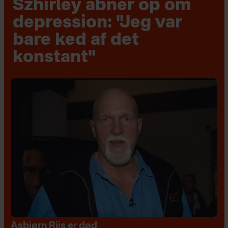
Szhirley åbner op om
depression: "Jeg var
bare ked af det
konstant"
Asbjørn Riis er død