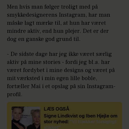
Men hvis man følger troligt med på
smykkedesignerens Instagram, har man
måske lagt mærke til, at hun har været
mindre aktiv, end hun plejer. Det er der
dog en ganske god grund til.
- De sidste dage har jeg ikke været særlig
aktiv på mine stories - fordi jeg bl.a. har
været fordybet i mine designs og været på
mit værksted i min egen lille boble,
fortæller Mai i et opslag på sin Instagram-
profil.
LÆS OGSÅ
Signe Lindkvist og Iben Hjejle om
stor nyhed:
”Vi trækker forsigtigt
stikket”