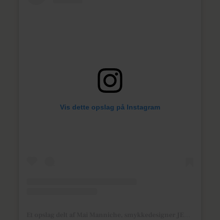
Vis dette opslag på Instagram
Et opslag delt af Mai Manniche, smykkedesigner JEWLSCPH (@maimanniche_jewlscph)