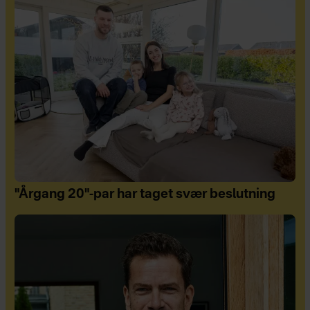
"Årgang 20"-par har taget svær beslutning