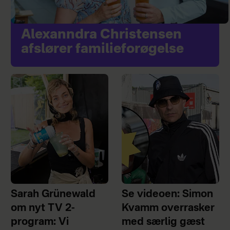
Alexanndra Christensen
afslører familieforøgelse
Sarah Grünewald
Se videoen: Simon
om nyt TV 2-
Kvamm overrasker
program: Vi
med særlig gæst