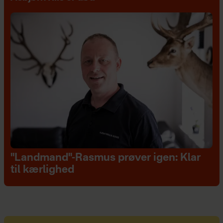
"Landmand"-Rasmus prøver igen: Klar
til kærlighed