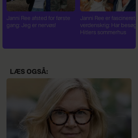
Janni Ree er fascineret af 2.
Janni Ree bryder
verdenskrig: Har besøgt
tavsheden: "Det er
Hitlers sommerhus
fuldstændig absurd"
LÆS OGSÅ: