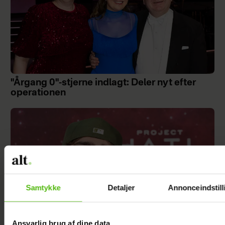
"Årgang 0"-stjerne indlagt: Deler nyt efter
operationen
Samtykke
Detaljer
Annonceindstill
Ansvarlig brug af dine data