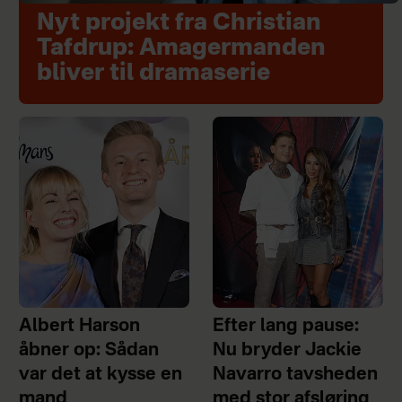
Nyt projekt fra Christian
Tafdrup: Amagermanden
bliver til dramaserie
Albert Harson
Efter lang pause:
åbner op: Sådan
Nu bryder Jackie
var det at kysse en
Navarro tavsheden
mand
med stor afsløring