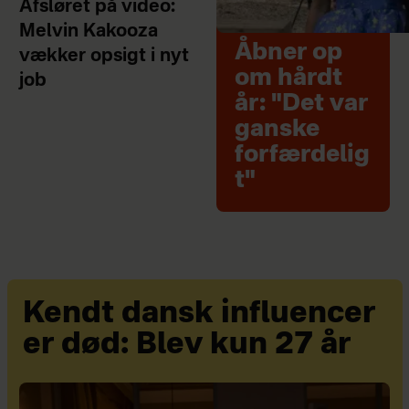
Afsløret på video:
Melvin Kakooza
Åbner op
vækker opsigt i nyt
om hårdt
job
år: "Det var
ganske
forfærdelig
t"
Kendt dansk influencer
er død: Blev kun 27 år