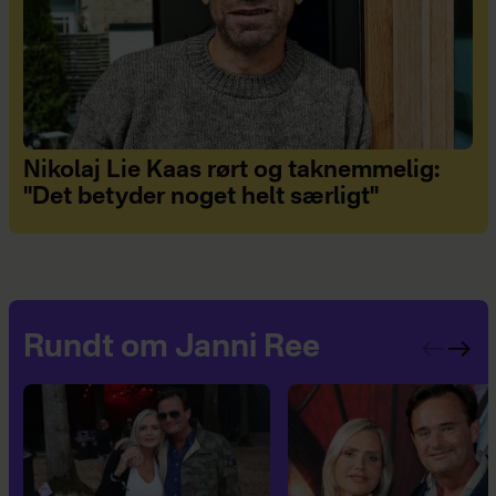
Nikolaj Lie Kaas rørt og taknemmelig:
"Det betyder noget helt særligt"
Rundt om Janni Ree