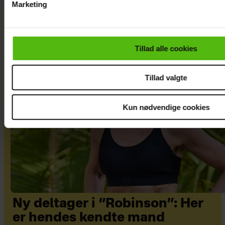
Marketing
Du kan til enhver tid trække dit samtykke tilbage via linket i 
læse mere om vores brug af cookies, samarbejdspartnere og
personoplysninger i forbindelse hermed i både
Tillad alle cookies
vores
privatlivspolitik
og
cookiepolitik
.
Tillad valgte
Kun nødvendige cookies
Ny deltager i “Robinson”: Her
er hendes kendte mand