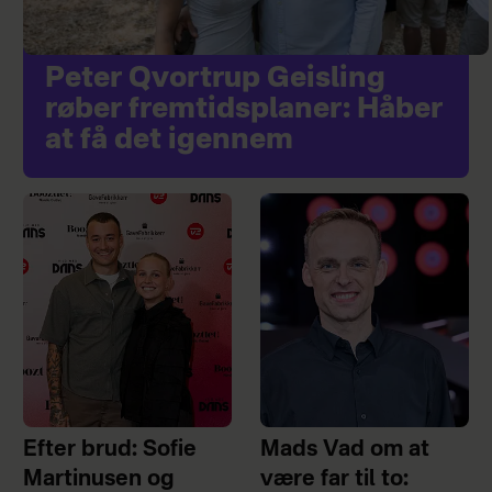
Peter Qvortrup Geisling
røber fremtidsplaner: Håber
at få det igennem
Efter brud: Sofie
Mads Vad om at
Martinusen og
være far til to: