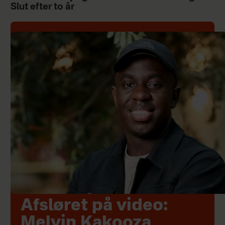
Slut efter to år
Afsløret på video:
Melvin Kakooza