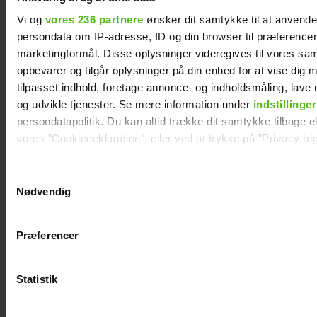
Vi og
vores 236 partnere
ønsker dit samtykke til at anvend
persondata om IP-adresse, ID og din browser til præferencer, 
marketingformål. Disse oplysninger videregives til vores sa
opbevarer og tilgår oplysninger på din enhed for at vise dig 
tilpasset indhold, foretage annonce- og indholdsmåling, lav
og udvikle tjenester. Se mere information under
indstillinger
Janni Ree afsted for første gang: Jeg er
nervøs!
persondatapolitik. Du kan altid trække dit samtykke tilbage ell
vores "Cookiedeklaration", eller ved at trykke på "Privacy trig
Dine valg anvendes på hele websitet.
Samtykkevalg
Nødvendig
Vi ønsker dit samtykke til at indsamle og bruge data for at k
relevant journalistisk indhold til dig.
Præferencer
Vi anvender egne cookies og cookies fra tredjeparter til at a
vores hjemmeside. Vi indsamler data om IP, ID og din browser 
generere statistik og huske dine præferencer samt til brug fo
Statistik
optimere vores reklametiltag på sociale medier og til at vise d
med sociale medier.