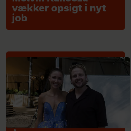
vækker opsigt i nyt
job