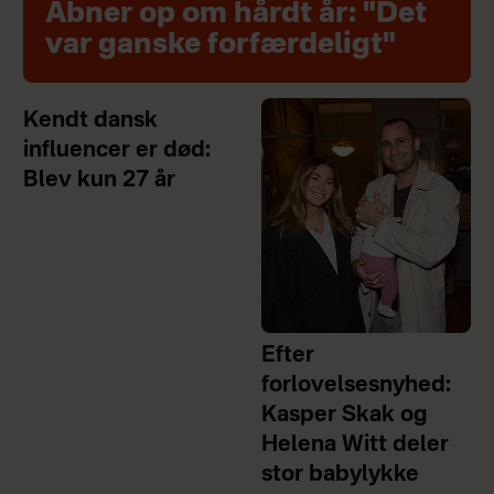
Åbner op om hårdt år: "Det
var ganske forfærdeligt"
Kendt dansk
influencer er død:
Blev kun 27 år
Efter
forlovelsesnyhed:
Kasper Skak og
Helena Witt deler
stor babylykke