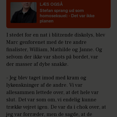
LÆS OGSÅ
Stefan sprang ud som
homoseksuel: - Det var ikke
planen
I stedet for en nat i blitzende diskolys, blev
Marc genforenet med de tre andre
finalister, William, Mathilde og Janne. Og
selvom der ikke var shots på bordet, var
der masser af dybe snakke.
- Jeg blev taget imod med kram og
lykønskninger af de andre. Vi var
allesammen lettede over, at det hele var
slut. Det var som om, vi endelig kunne
trække vejret igen. De var da i chok over, at
jeg var forræder, men de sagde, at de