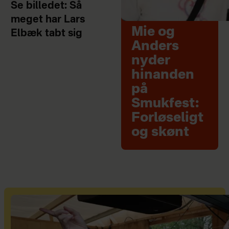
Se billedet: Så
meget har Lars
Mie og
Elbæk tabt sig
Anders
nyder
hinanden
på
Smukfest:
Forløseligt
og skønt