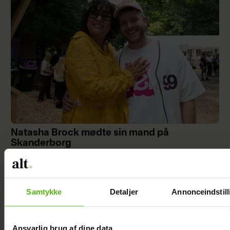
Natasha Brock mødte sin mand på
Skanderborg
Samtykke
Detaljer
Annonceindstill
Ansvarlig brug af dine data