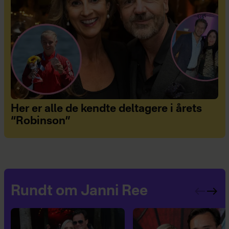
Her er alle de kendte deltagere i årets
“Robinson”
Rundt om Janni Ree