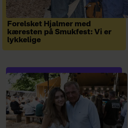
Forelsket Hjalmer med
kæresten på Smukfest: Vi er
lykkelige