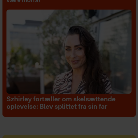
være morfar
Szhirley fortæller om skelsættende
oplevelse: Blev splittet fra sin far