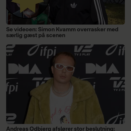
Se videoen: Simon Kvamm overrasker med
særlig gæst på scenen
Andreas Odbjerg afslører stor beslutning: