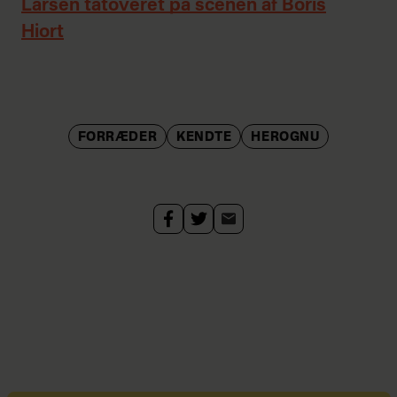
Larsen tatoveret på scenen af Boris
Hiort
FORRÆDER
KENDTE
HEROGNU