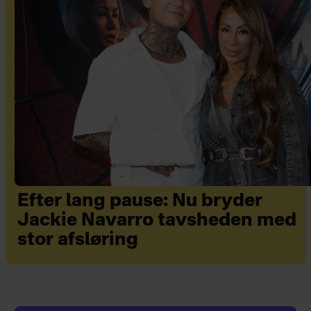
Efter lang pause: Nu bryder
Jackie Navarro tavsheden med
stor afsløring