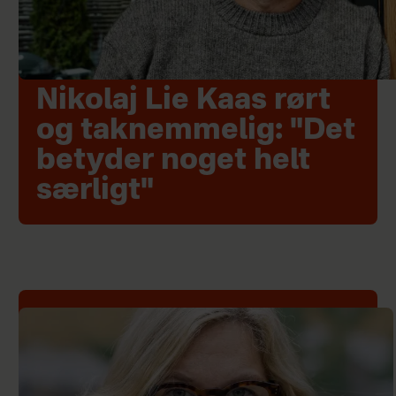
Nikolaj Lie Kaas rørt
og taknemmelig: "Det
betyder noget helt
særligt"