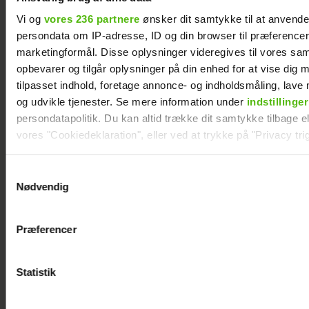
Vi og
vores 236 partnere
ønsker dit samtykke til at anvend
persondata om IP-adresse, ID og din browser til præferencer, 
marketingformål. Disse oplysninger videregives til vores sa
opbevarer og tilgår oplysninger på din enhed for at vise dig 
tilpasset indhold, foretage annonce- og indholdsmåling, lav
og udvikle tjenester. Se mere information under
indstillinger
persondatapolitik. Du kan altid trække dit samtykke tilbage ell
vores "Cookiedeklaration", eller ved at trykke på "Privacy trig
Her er alle de
Dine valg anvendes på hele websitet.
kendte deltagere i
Samtykkevalg
Ny
Nødvendig
årets “Robinson”
Vi ønsker dit samtykke til at indsamle og bruge data for at k
deltager i
relevant journalistisk indhold til dig.
“Robinson
Præferencer
Vi anvender egne cookies og cookies fra tredjeparter til at a
”: Her er
vores hjemmeside. Vi indsamler data om IP, ID og din browser 
hendes
generere statistik og huske dine præferencer samt til brug fo
Statistik
kendte
optimere vores reklametiltag på sociale medier og til at vise d
mand
med sociale medier.