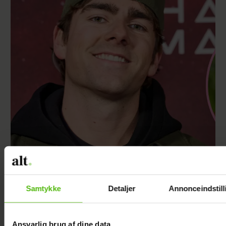
Med i “Robinson”: Er hun Jeppe Ølgaards
Samtykke
Detaljer
Annonceindstill
kæreste?
Ansvarlig brug af dine data