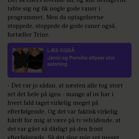
Det så ellers lovende ud, og alle deltagerne
tabte sig og fik nogle gode vaner i
programmet. Men da optagelserne
stoppede, stoppede de gode vaner også,
fortæller Trine.
LÆS OGSÅ
Janni og Pernille aflyser stor
satsning
- Det var jo sådan, at næsten alle tog stort
set det hele på igen - mange af os har i
hvert fald taget virkelig meget på
efterfølgende. Og det var faktisk virkelig
hårdt for mig at være på tv velvidende, at
det var gået så dårligt på den front
efterfølgende. Så det slog mig ret meget