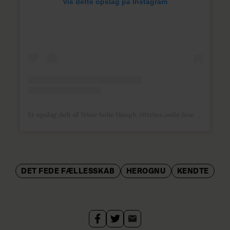
Vis dette opslag på Instagram
Et opslag delt af Trine Sofie Høegh (@trine.sofie.hoegh)
DET FEDE FÆLLESSKAB
HEROGNU
KENDTE