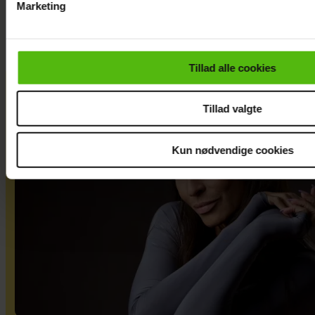
Marketing
Du kan til enhver tid trække dit samtykke tilbage via linket i 
læse mere om vores brug af cookies, samarbejdspartnere og
personoplysninger i forbindelse hermed i både
Tillad alle cookies
vores
privatlivspolitik
og
cookiepolitik
.
Tillad valgte
Kun nødvendige cookies