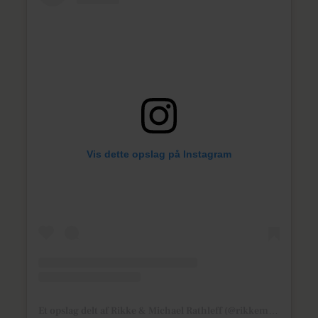
Vis dette opslag på Instagram
Et opslag delt af Rikke & Michael Rathleff (@rikkemichaelfedeforhold)