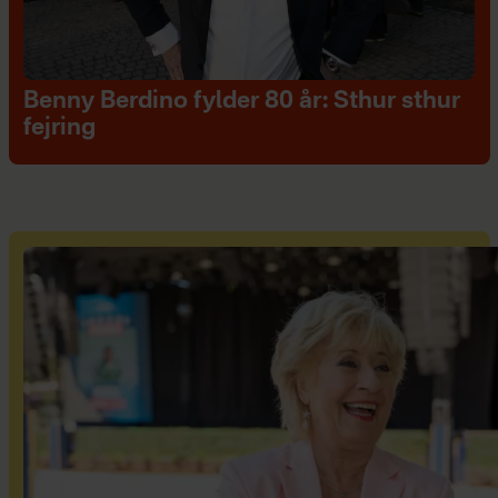
Benny Berdino fylder 80 år: Sthur sthur
fejring