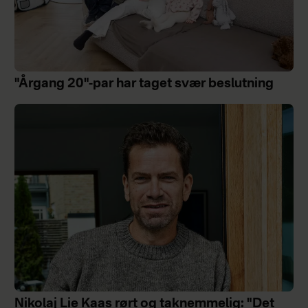
"Årgang 20"-par har taget svær beslutning
Nikolaj Lie Kaas rørt og taknemmelig: "Det