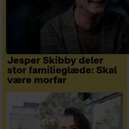
Jesper Skibby deler
stor familieglæde: Skal
være morfar