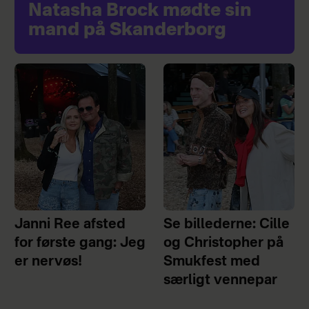
Natasha Brock mødte sin
mand på Skanderborg
Janni Ree afsted
Se billederne: Cille
for første gang: Jeg
og Christopher på
er nervøs!
Smukfest med
særligt vennepar