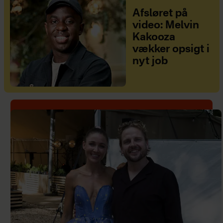
Afsløret på
video: Melvin
Kakooza
vækker opsigt i
nyt job