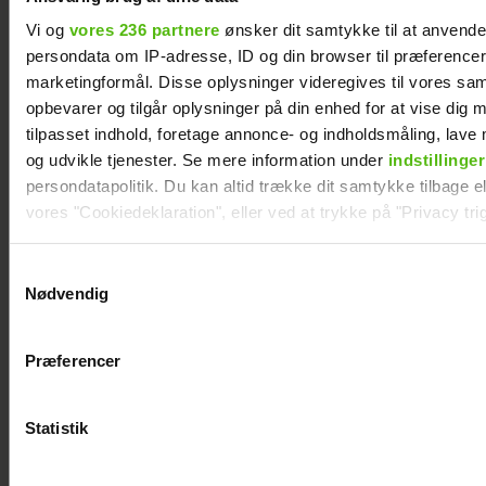
Vi og
vores 236 partnere
ønsker dit samtykke til at anvend
persondata om IP-adresse, ID og din browser til præferencer, 
marketingformål. Disse oplysninger videregives til vores sa
opbevarer og tilgår oplysninger på din enhed for at vise dig 
tilpasset indhold, foretage annonce- og indholdsmåling, lav
og udvikle tjenester. Se mere information under
indstillinger
persondatapolitik. Du kan altid trække dit samtykke tilbage ell
vores "Cookiedeklaration", eller ved at trykke på "Privacy trig
Asbjørn Riis er død
"Landmand"-
Dine valg anvendes på hele websitet.
Samtykkevalg
Rasmus prøver
Nødvendig
igen: Klar til
Vi ønsker dit samtykke til at indsamle og bruge data for at k
kærlighed
relevant journalistisk indhold til dig.
Præferencer
Vi anvender egne cookies og cookies fra tredjeparter til at a
vores hjemmeside. Vi indsamler data om IP, ID og din browser 
generere statistik og huske dine præferencer samt til brug fo
Statistik
optimere vores reklametiltag på sociale medier og til at vise d
med sociale medier.