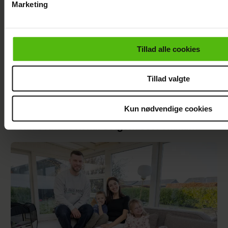
Marketing
Du kan til enhver tid trække dit samtykke tilbage via linket i 
læse mere om vores brug af cookies, samarbejdspartnere og
personoplysninger i forbindelse hermed i både
Tillad alle cookies
vores
privatlivspolitik
og
cookiepolitik
.
Tillad valgte
Kun nødvendige cookies
Dennis Knudsen har solgt huset i Thailand