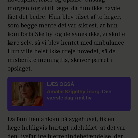
morgen tog vi til læge, da hun ikke havde
fået det bedre. Hun blev tilset af to læger,
som begge mente det var sikrest, at hun
kom forbi Skejby, og de synes ikke, vi skulle
køre selv, så vi blev hentet med ambulance.
Hun ville helst ikke dreje hovedet, så de
mistænkte meningitis, skriver parret i
opslaget.
LÆS OGSÅ
Amalie Szigethy i sorg:
Den
værste dag i mit liv
Da familien ankom på sygehuset, fik en
læge heldigvis hurtigt udelukket, at det var
den livsfarlige hjertehindebetændelse, der