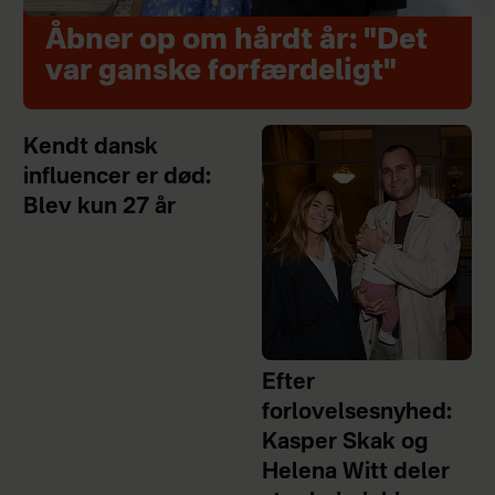
Åbner op om hårdt år: "Det
var ganske forfærdeligt"
Kendt dansk
influencer er død:
Blev kun 27 år
Efter
forlovelsesnyhed:
Kasper Skak og
Helena Witt deler