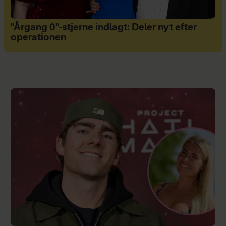
"Årgang 0"-stjerne indlagt: Deler nyt efter
operationen