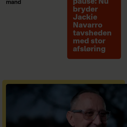
pause: Nu
mand
bryder
Jackie
Navarro
tavsheden
med stor
afsløring