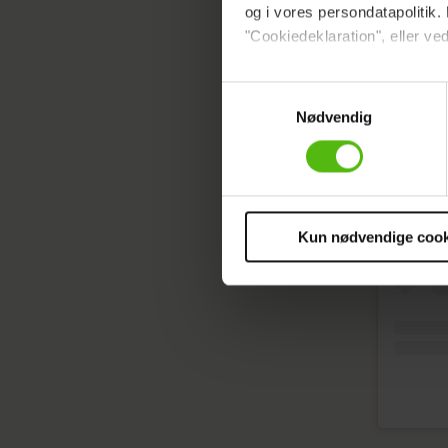
og i vores persondatapolitik. 
"Cookiedeklaration", eller ved
Dine valg anvendes på hele w
Samtykkevalg
Nødvendig
Vi ønsker dit samtykke til at 
Vi anvender egne cookies og c
om IP, ID og din browser for a
markedsføring, så vi kan opti
sociale medier.
Kun nødvendige cook
Du kan til enhver tid trække 
cookies, samarbejdspartnere 
vores
privatlivspolitik
og
co