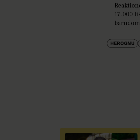
Reaktione
17.000 li
barndoms
HEROGNU