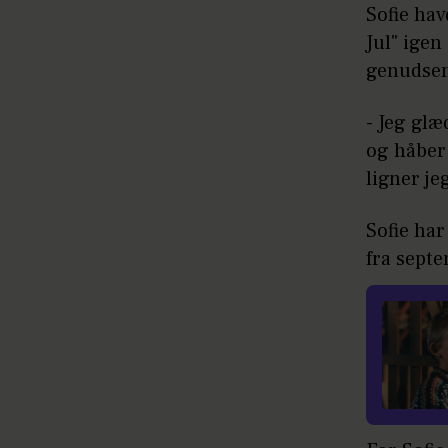
Sofie hav
Jul" igen
genudsen
- Jeg glæ
og håber 
ligner je
Sofie har
fra sept