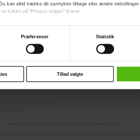
Du kan altid trække dit samtykke tilbage eller ændre indstillinger
 at trykke på "Privacy trigger" ikonet.
ebsitet.
Præferencer
Statistik
indsamle og bruge data for at kunne levere og finansiere relevant j
View this post on Instagram
ookies fra tredjeparter til at at optimere dit besøg på vores hj
t sikre funktionalitet, generere statistik og huske dine præferenc
mere vores reklametiltag på sociale medier og til at vise dig fun
ies
Tillad valgte
dit samtykke tilbage via linket i vores cookiepolitik. Du kan læs
og behandling af dine personoplysninger i forbindelse hermed i
okiepolitik
.
A post shared by Sofie Lassen - Kahlke (@sofielassenkahlke)