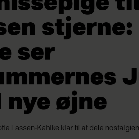
nissepige ti
en stjerne:
e ser
ummernes J
 nye øjne
ofie Lassen-Kahlke klar til at dele nostalgie