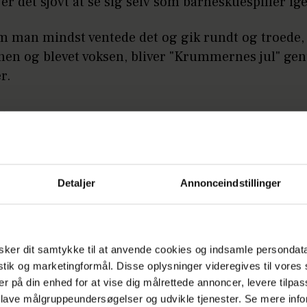
 er det sjovt at se sig selv som barneskuespiller ig
om man mindst ventede det og gik rundt og troede,
 hen og blevet voksen, bliver "Krummernes jul" ge
r.
å:
"Stor mand"-Stefan efter risikabel operation: 
tel
Detaljer
Annonceindstillinger
ker dit samtykke til at anvende cookies og indsamle persondat
istik og marketingformål. Disse oplysninger videregives til vore
er på din enhed for at vise dig målrettede annoncer, levere tilpas
 lave målgruppeundersøgelser og udvikle tjenester. Se mere inf