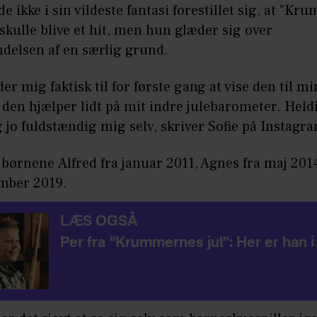
de ikke i sin vildeste fantasi forestillet sig, at "K
 skulle blive et hit, men hun glæder sig over
delsen af en særlig grund.
der mig faktisk til for første gang at vise den til m
den hjælper lidt på mit indre julebarometer. Held
g jo fuldstændig mig selv, skriver Sofie på Instagr
 børnene Alfred fra januar 2011, Agnes fra maj 201
ember 2019.
LÆS OGSÅ
Per fra “Krummernes jul”: Her er han i