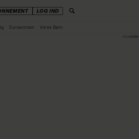
ONNEMENT
LOG IND
ig
Eurowoman
Vores Børn
Annonce