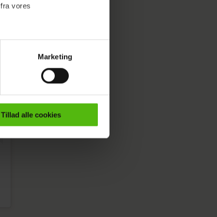
 fra vores
Marketing
ournalistisk indhold til dig.
emmeside. Vi indsamler data
er samt til brug for
ktioner i forbindelse med
Tillad alle cookies
e mere om vores brug af
 både