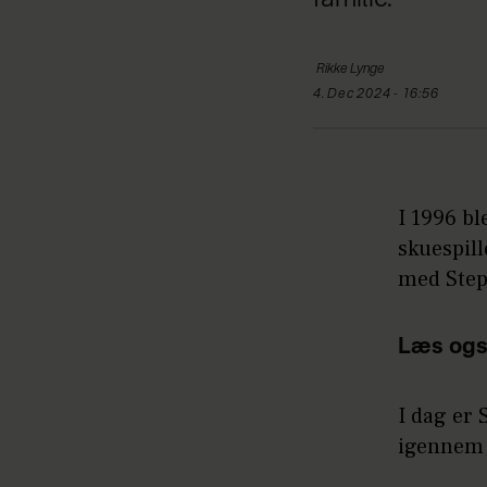
Rikke
Lynge
4. Dec 2024 - 16:56
I 1996 bl
skuespill
med Step
Læs ogs
I dag er 
igennem 