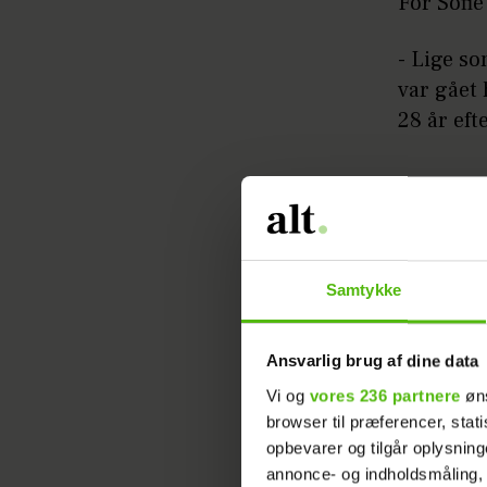
For Sofie
- Lige s
var gået
28 år efte
Læs ogs
nyt kapi
Samtykke
Ansvarlig brug af dine data
Vi og
vores 236 partnere
øns
browser til præferencer, stat
opbevarer og tilgår oplysning
annonce- og indholdsmåling,