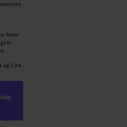
rummernes
ine børn
igvis
am.
4 og Liva
 dag