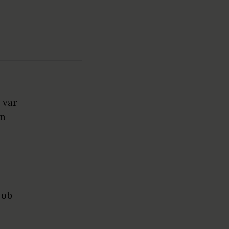
 var
en
job