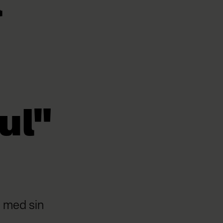
l
ul"
n med sin