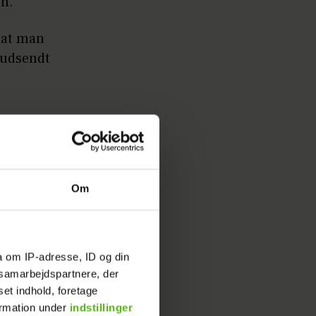
en.
 at man
nudsendt
Klar til
Om
a om IP-adresse, ID og din
s samarbejdspartnere, der
set indhold, foretage
ormation under
indstillinger