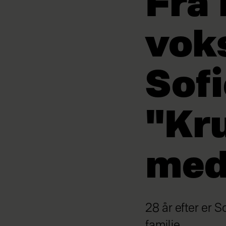
Fra 
voks
Sofi
"Kr
med
28 år efter er S
familie.