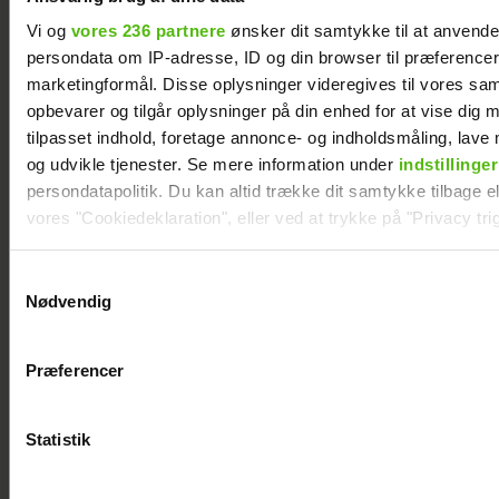
Vi og
vores 236 partnere
ønsker dit samtykke til at anvend
persondata om IP-adresse, ID og din browser til præferencer, 
marketingformål. Disse oplysninger videregives til vores sa
opbevarer og tilgår oplysninger på din enhed for at vise dig 
tilpasset indhold, foretage annonce- og indholdsmåling, lav
og udvikle tjenester. Se mere information under
indstillinger
Nyt projekt fra
Albert Harson
persondatapolitik. Du kan altid trække dit samtykke tilbage ell
Christian Tafdrup:
åbner op: Sådan
vores "Cookiedeklaration", eller ved at trykke på "Privacy trig
Amagermanden
var det at kysse en
bliver til
mand
Dine valg anvendes på hele websitet.
Samtykkevalg
dramaserie
Nødvendig
Vi ønsker dit samtykke til at indsamle og bruge data for at k
relevant journalistisk indhold til dig.
Præferencer
Vi anvender egne cookies og cookies fra tredjeparter til at a
vores hjemmeside. Vi indsamler data om IP, ID og din browser 
generere statistik og huske dine præferencer samt til brug fo
Statistik
optimere vores reklametiltag på sociale medier og til at vise d
med sociale medier.