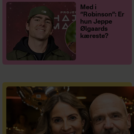
Med i
“Robinson”: Er
hun Jeppe
Ølgaards
kæreste?