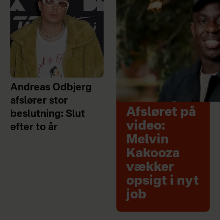
Andreas Odbjerg
afslører stor
Afsløret på
beslutning: Slut
video:
efter to år
Melvin
Kakooza
vækker
opsigt i nyt
job