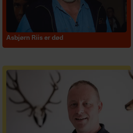
Asbjørn Riis er død