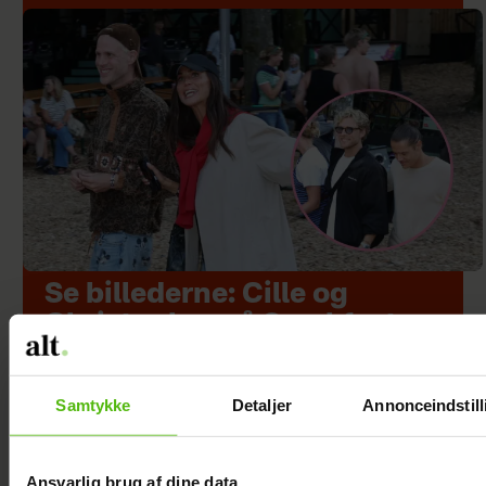
Se billederne: Cille og
Christopher på Smukfest
med særligt vennepar
Samtykke
Detaljer
Annonceindstill
Ansvarlig brug af dine data