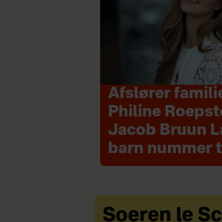
Afslører famili
Philine Roepst
Jacob Bruun L
barn nummer 
Soeren le S