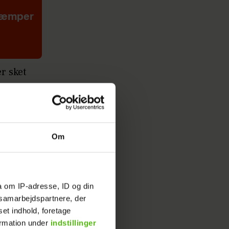
Kæmper
er sket
kort,
Om
a om IP-adresse, ID og din
s samarbejdspartnere, der
set indhold, foretage
ld, hvor to
ormation under
indstillinger