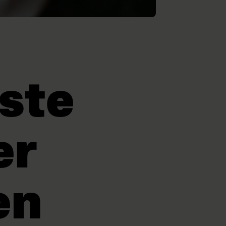
rste
er
en