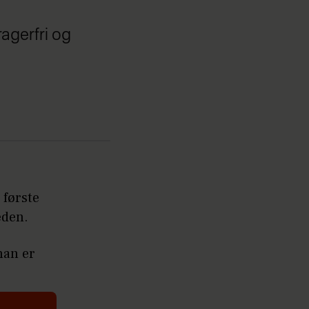
ragerfri og
 første
heden.
han er