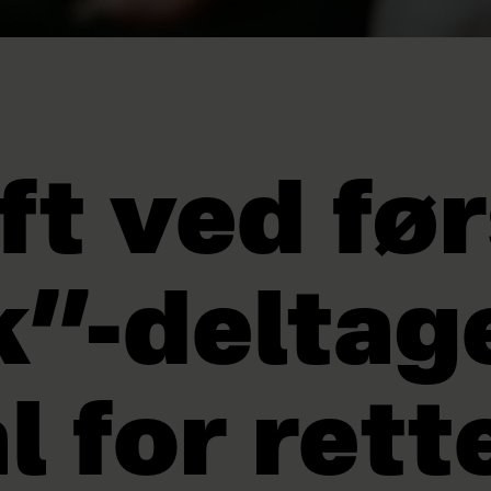
ft ved fø
k”-deltag
l for rett