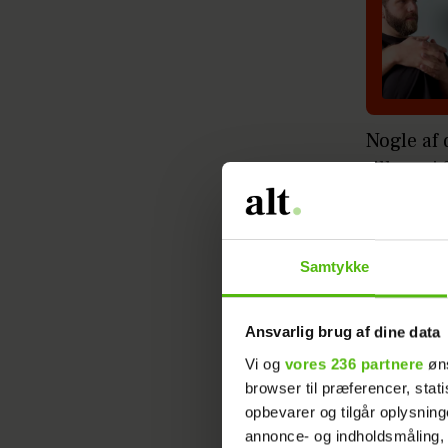
Nogle af 
tilbage i
børneinst
hvor han 
Samtykke
Det skri
anklagesk
Ansvarlig brug af dine data
Vi og
vores 236 partnere
øns
Læs ogs
browser til præferencer, stat
opbevarer og tilgår oplysning
”Gift ved 
annonce- og indholdsmåling,