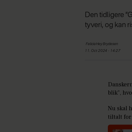
Den tidligere ”G
tyveri, og kan 
Felicia Hey Brydesen
11. Oct 2024 - 14:27
Danskerne
blik”, hv
Nu skal 
tiltalt f