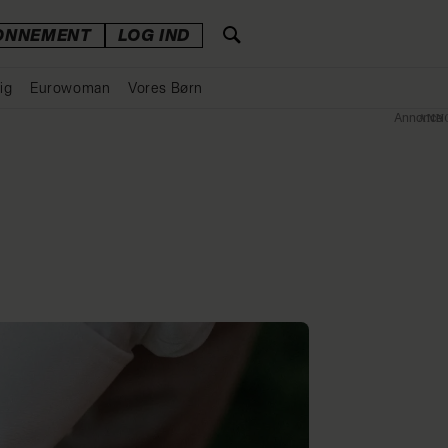
ONNEMENT
LOG IND
ig
Eurowoman
Vores Børn
Annonce