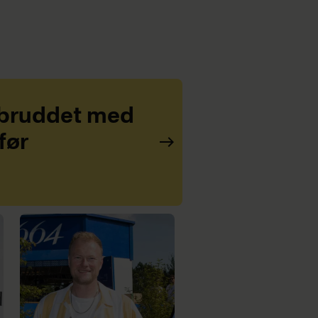
 bruddet med
før