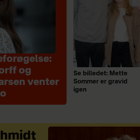
eforøgelse:
orff og
Se billedet: Mette
arsen venter
Sommer er gravid
igen
to
chmidt