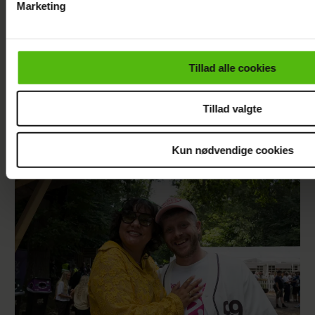
Marketing
Du kan til enhver tid trække dit samtykke tilbage via linket i 
læse mere om vores brug af cookies, samarbejdspartnere og
personoplysninger i forbindelse hermed i både
Tillad alle cookies
vores
privatlivspolitik
og
cookiepolitik
.
Tillad valgte
TV 2-profilen Stefan Jepsen ramt af
Kun nødvendige cookies
nyresvigt