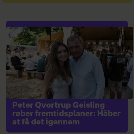
Peter Qvortrup Geisling
røber fremtidsplaner: Håber
at få det igennem