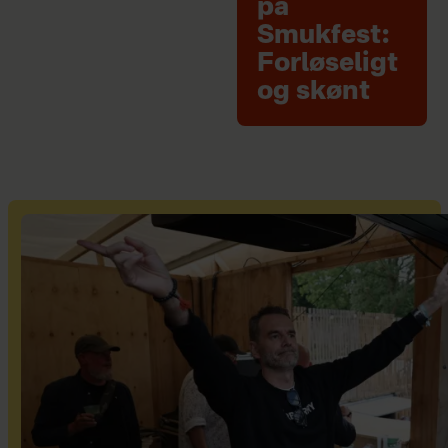
på
Smukfest:
Forløseligt
og skønt