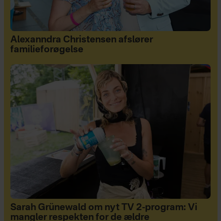
Alexanndra Christensen afslører
familieforøgelse
Sarah Grünewald om nyt TV 2-program: Vi
mangler respekten for de ældre