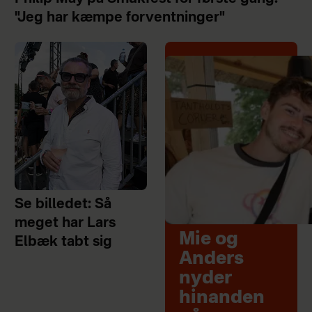
"Jeg har kæmpe forventninger"
Se billedet: Så
meget har Lars
Mie og
Elbæk tabt sig
Anders
nyder
hinanden