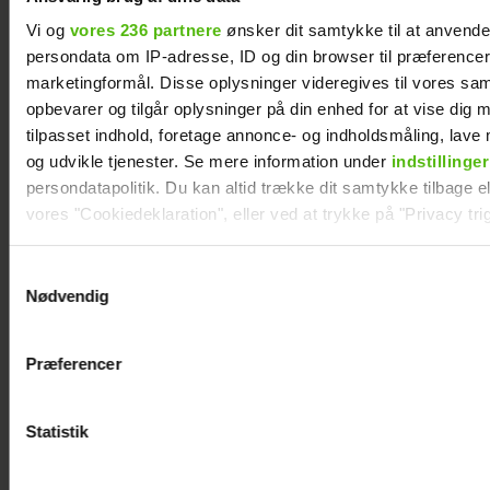
Vi og
vores 236 partnere
ønsker dit samtykke til at anvend
persondata om IP-adresse, ID og din browser til præferencer, 
marketingformål. Disse oplysninger videregives til vores sa
opbevarer og tilgår oplysninger på din enhed for at vise dig 
tilpasset indhold, foretage annonce- og indholdsmåling, lav
og udvikle tjenester. Se mere information under
indstillinger
Efter
persondatapolitik. Du kan altid trække dit samtykke tilbage ell
forlovelsesnyhed:
vores "Cookiedeklaration", eller ved at trykke på "Privacy trig
Kasper Skak og
Helena Witt deler
Dine valg anvendes på hele websitet.
Samtykkevalg
stor babylykke
Nødvendig
Vi ønsker dit samtykke til at indsamle og bruge data for at k
relevant journalistisk indhold til dig.
Præferencer
Vi anvender egne cookies og cookies fra tredjeparter til at a
vores hjemmeside. Vi indsamler data om IP, ID og din browser 
generere statistik og huske dine præferencer samt til brug fo
Statistik
optimere vores reklametiltag på sociale medier og til at vise d
med sociale medier.