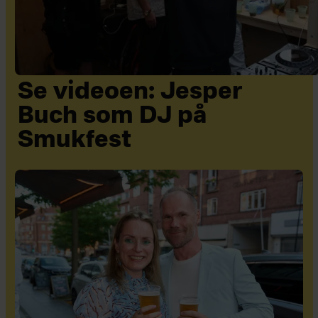
Se videoen: Jesper
Buch som DJ på
Smukfest