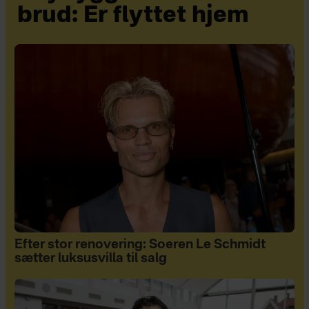
brud: Er flyttet hjem
Efter stor renovering: Soeren Le Schmidt
sætter luksusvilla til salg