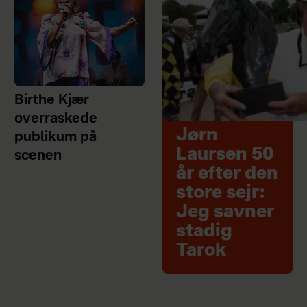
Birthe Kjær
overraskede
Jørn
publikum på
Laursen 50
scenen
år efter den
store sejr:
Jeg savner
stadig
Tarok