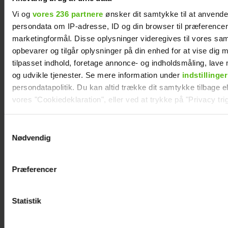
Janni Ree kan ikke
Mai Manniche
Vi og
vores 236 partnere
ønsker dit samtykke til at anvend
gå i fred på
afslører ny flamme
persondata om IP-adresse, ID og din browser til præferencer, 
Smukfest: Det
marketingformål. Disse oplysninger videregives til vores sa
bliver vildere og
opbevarer og tilgår oplysninger på din enhed for at vise dig 
vildere
tilpasset indhold, foretage annonce- og indholdsmåling, lav
og udvikle tjenester. Se mere information under
indstillinger
persondatapolitik. Du kan altid trække dit samtykke tilbage ell
vores "Cookiedeklaration", eller ved at trykke på "Privacy trig
Dine valg anvendes på hele websitet.
Samtykkevalg
Nødvendig
Vi ønsker dit samtykke til at indsamle og bruge data for at k
relevant journalistisk indhold til dig.
Præferencer
Vi anvender egne cookies og cookies fra tredjeparter til at a
vores hjemmeside. Vi indsamler data om IP, ID og din browser 
generere statistik og huske dine præferencer samt til brug fo
Statistik
optimere vores reklametiltag på sociale medier og til at vise d
med sociale medier.