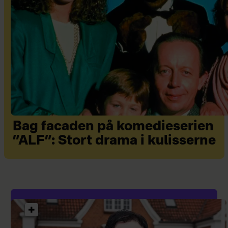
Bag facaden på komedieserien
”ALF”: Stort drama i kulisserne