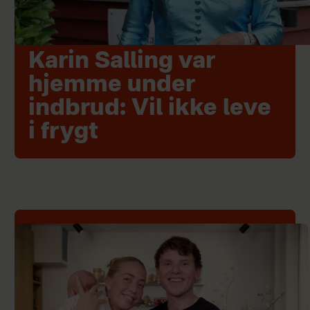
Karin Salling var
hjemme under
indbrud: Vil ikke leve
i frygt