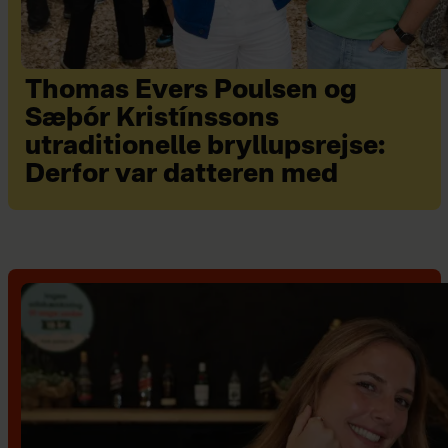
Thomas Evers Poulsen og
Sæþór Kristínssons
utraditionelle bryllupsrejse:
Derfor var datteren med