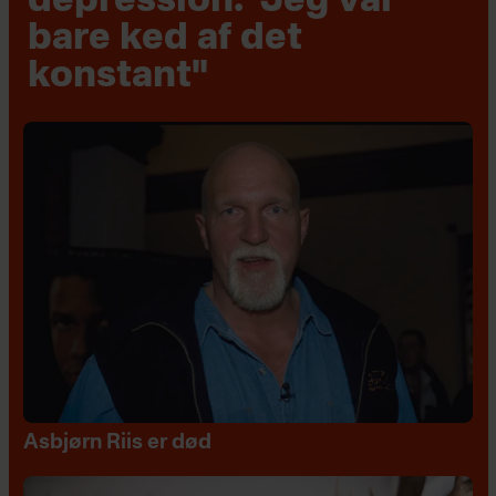
depression: "Jeg var
bare ked af det
konstant"
Asbjørn Riis er død