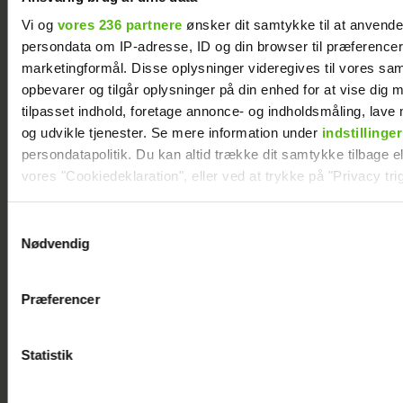
Vi og
vores 236 partnere
ønsker dit samtykke til at anvend
persondata om IP-adresse, ID og din browser til præferencer, 
marketingformål. Disse oplysninger videregives til vores sa
opbevarer og tilgår oplysninger på din enhed for at vise dig 
tilpasset indhold, foretage annonce- og indholdsmåling, lav
og udvikle tjenester. Se mere information under
indstillinger
persondatapolitik. Du kan altid trække dit samtykke tilbage ell
vores "Cookiedeklaration", eller ved at trykke på "Privacy trig
Szhirley fortæller om skelsættende
Dine valg anvendes på hele websitet.
oplevelse: Blev splittet fra sin far
Samtykkevalg
Nødvendig
Vi ønsker dit samtykke til at indsamle og bruge data for at k
relevant journalistisk indhold til dig.
Præferencer
Vi anvender egne cookies og cookies fra tredjeparter til at a
vores hjemmeside. Vi indsamler data om IP, ID og din browser 
generere statistik og huske dine præferencer samt til brug fo
Statistik
optimere vores reklametiltag på sociale medier og til at vise d
med sociale medier.