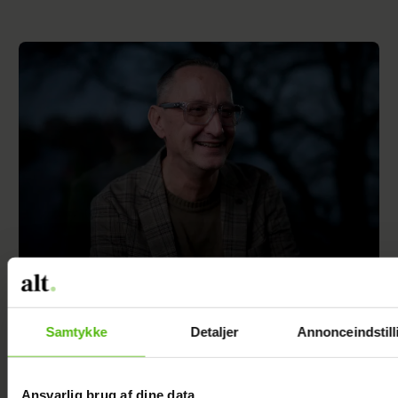
Jesper Skibby deler stor familieglæde: Skal
være morfar
Samtykke
Detaljer
Annonceindstill
Ansvarlig brug af dine data