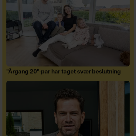
"Årgang 20"-par har taget svær beslutning