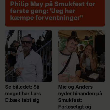
Philip May på Smukfest for
første gang: "Jeg har
kæmpe forventninger"
Se billedet: Så
Mie og Anders
meget har Lars
nyder hinanden på
Elbæk tabt sig
Smukfest:
Forløseligt og