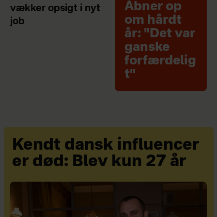
Åbner op
vækker opsigt i nyt
om hårdt
job
år: "Det var
ganske
forfærdelig
t"
Kendt dansk influencer
er død: Blev kun 27 år