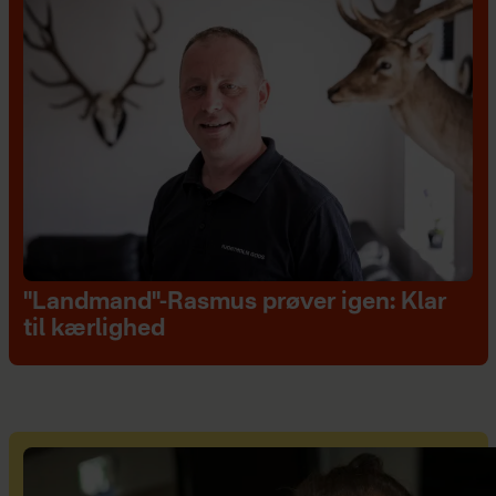
"Landmand"-Rasmus prøver igen: Klar
til kærlighed