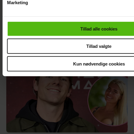
Marketing
Du kan til enhver tid trække dit samtykke tilbage via linket i 
læse mere om vores brug af cookies, samarbejdspartnere og
personoplysninger i forbindelse hermed i både
Tillad alle cookies
vores
privatlivspolitik
og
cookiepolitik
.
"Årgang 0"-stjerne indlagt: Deler nyt efter
operationen
Tillad valgte
Kun nødvendige cookies