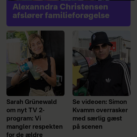
Alexanndra Christensen
afslører familieforøgelse
Sarah Grünewald
Se videoen: Simon
om nyt TV 2-
Kvamm overrasker
program: Vi
med særlig gæst
mangler respekten
på scenen
for de ældre