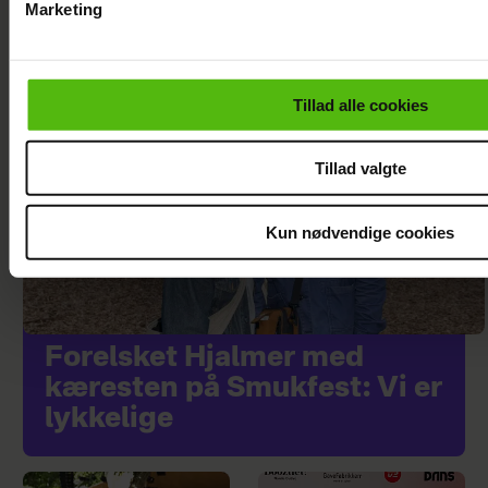
Marketing
Du kan til enhver tid trække dit samtykke tilbage via linket i 
læse mere om vores brug af cookies, samarbejdspartnere og
personoplysninger i forbindelse hermed i både
Tillad alle cookies
vores
privatlivspolitik
og
cookiepolitik
.
Tillad valgte
Kun nødvendige cookies
Forelsket Hjalmer med
kæresten på Smukfest: Vi er
lykkelige