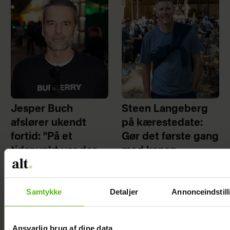
Jesper Buch
Steen Langeberg
afslører ukendt
på kærestedate:
fortid: "På et
Gør det første gang
tidspunkt var der
med konen
en skillevej"
Samtykke
Detaljer
Annonceindstill
Ansvarlig brug af dine data