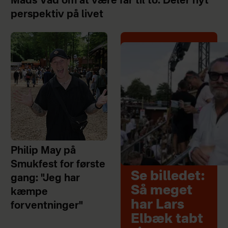
Mads Vad om at være far til to: Deler nyt
perspektiv på livet
Philip May på
Smukfest for første
Se billedet:
gang: "Jeg har
Så meget
kæmpe
har Lars
forventninger"
Elbæk tabt