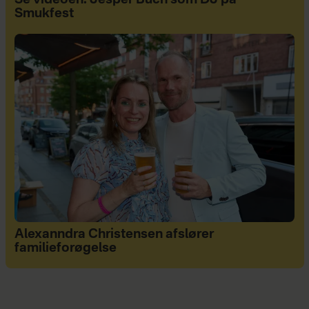
Se videoen: Jesper Buch som DJ på
Smukfest
Alexanndra Christensen afslører
familieforøgelse