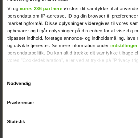
Vi og
vores 236 partnere
ønsker dit samtykke til at anvend
persondata om IP-adresse, ID og din browser til præferencer, 
marketingformål. Disse oplysninger videregives til vores sa
opbevarer og tilgår oplysninger på din enhed for at vise dig 
tilpasset indhold, foretage annonce- og indholdsmåling, lav
og udvikle tjenester. Se mere information under
indstillinger
persondatapolitik. Du kan altid trække dit samtykke tilbage ell
vores "Cookiedeklaration", eller ved at trykke på "Privacy trig
Dine valg anvendes på hele websitet.
Samtykkevalg
Nødvendig
Vi ønsker dit samtykke til at indsamle og bruge data for at k
relevant journalistisk indhold til dig.
Præferencer
Vi anvender egne cookies og cookies fra tredjeparter til at a
vores hjemmeside. Vi indsamler data om IP, ID og din browser 
KÆMPE GALLERI: De kendte
generere statistik og huske dine præferencer samt til brug fo
elsker Smukfest
Statistik
optimere vores reklametiltag på sociale medier og til at vise d
med sociale medier.