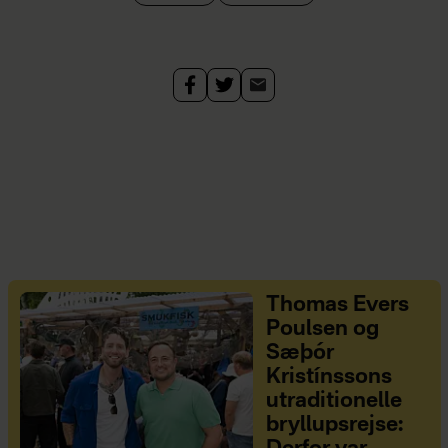
Thomas Evers
Poulsen og
Sæþór
Kristínssons
utraditionelle
bryllupsrejse: