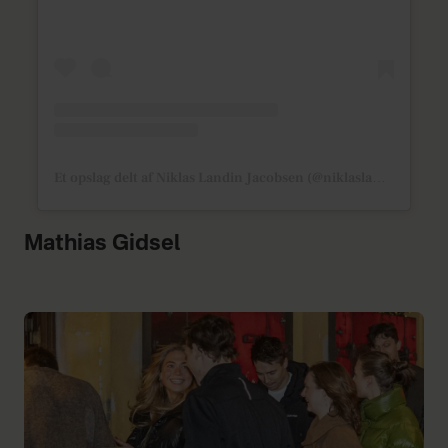
Et opslag delt af Niklas Landin Jacobsen (@niklaslandin)
Mathias Gidsel