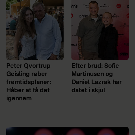
Peter Qvortrup
Efter brud: Sofie
Geisling røber
Martinusen og
fremtidsplaner:
Daniel Lazrak har
Håber at få det
datet i skjul
igennem