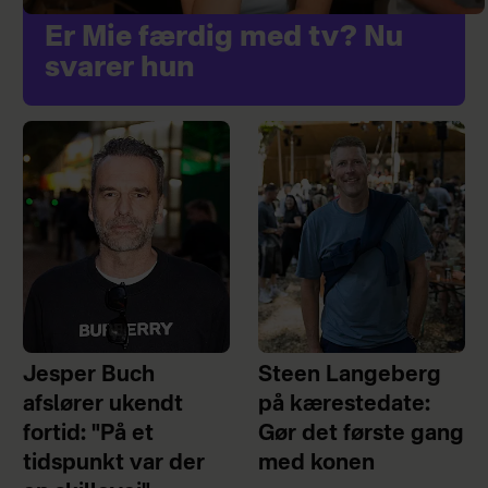
Er Mie færdig med tv? Nu
svarer hun
Jesper Buch
Steen Langeberg
afslører ukendt
på kærestedate:
fortid: "På et
Gør det første gang
tidspunkt var der
med konen