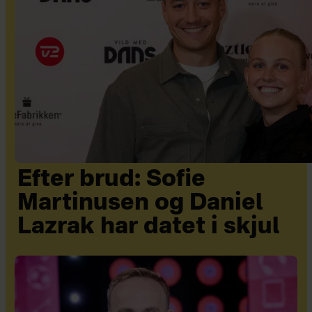
Efter brud: Sofie
Martinusen og Daniel
Lazrak har datet i skjul