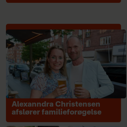
Alexanndra Christensen
afslører familieforøgelse