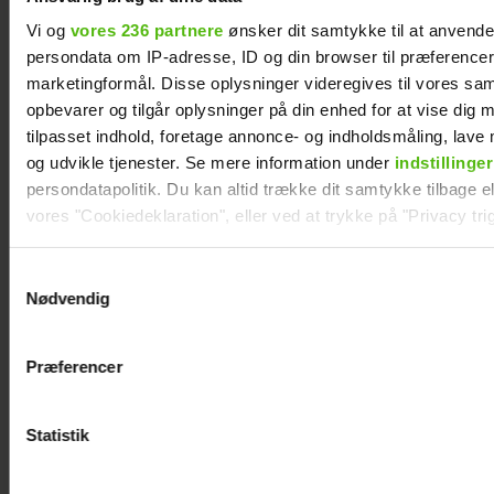
Vi og
vores 236 partnere
ønsker dit samtykke til at anvend
persondata om IP-adresse, ID og din browser til præferencer, 
Se billedet: Så meget har Lars Elbæk tabt sig
marketingformål. Disse oplysninger videregives til vores sa
opbevarer og tilgår oplysninger på din enhed for at vise dig 
tilpasset indhold, foretage annonce- og indholdsmåling, lav
og udvikle tjenester. Se mere information under
indstillinger
persondatapolitik. Du kan altid trække dit samtykke tilbage ell
vores "Cookiedeklaration", eller ved at trykke på "Privacy trig
Dine valg anvendes på hele websitet.
Samtykkevalg
Nødvendig
Vi ønsker dit samtykke til at indsamle og bruge data for at k
relevant journalistisk indhold til dig.
Præferencer
Vi anvender egne cookies og cookies fra tredjeparter til at a
vores hjemmeside. Vi indsamler data om IP, ID og din browser 
Mie og Anders nyder hinanden på Smukfest:
generere statistik og huske dine præferencer samt til brug fo
Statistik
Forløseligt og skønt
optimere vores reklametiltag på sociale medier og til at vise d
med sociale medier.