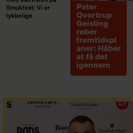
med kæresten på
Peter
Smukfest: Vi er
Qvortrup
lykkelige
Geisling
røber
fremtidspl
aner: Håber
at få det
igennem