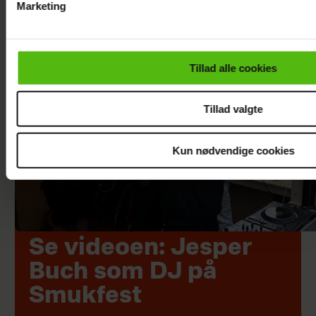
Marketing
Du kan til enhver tid trække dit samtykke tilbage via linket i 
læse mere om vores brug af cookies, samarbejdspartnere og
personoplysninger i forbindelse hermed i både
Tillad alle cookies
vores
privatlivspolitik
og
cookiepolitik
.
Tillad valgte
Kun nødvendige cookies
Se videoen: Jesper
Buch som DJ på
Smukfest