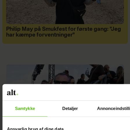
Philip May på Smukfest for første gang: "Jeg
har kæmpe forventninger"
Samtykke
Detaljer
Annonceindstill
Ansvarlig brug af dine data