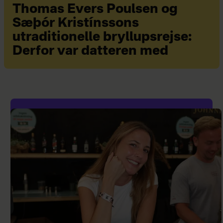
Thomas Evers Poulsen og
Sæþór Kristínssons
utraditionelle bryllupsrejse:
Derfor var datteren med