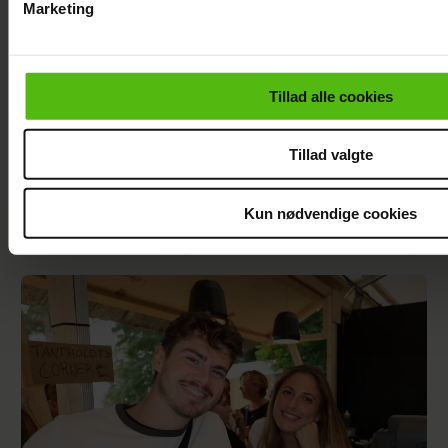
Marketing
Du kan til enhver tid trække dit samtykke tilbage via linket i 
læse mere om vores brug af cookies, samarbejdspartnere og
personoplysninger i forbindelse hermed i både
Tillad alle cookies
vores
privatlivspolitik
og
cookiepolitik
.
Tillad valgte
Kun nødvendige cookies
Se billedet: Så meget har Lars Elbæk tabt sig