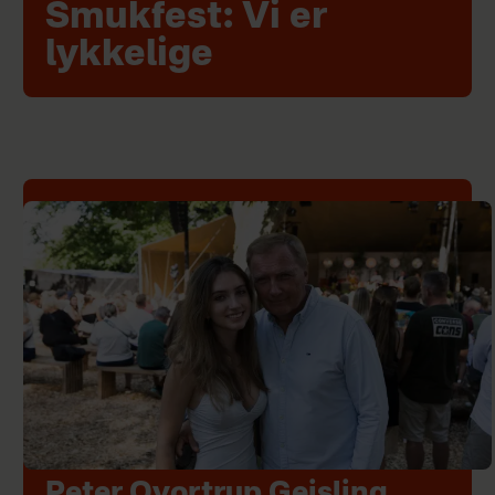
Smukfest: Vi er
lykkelige
Peter Qvortrup Geisling