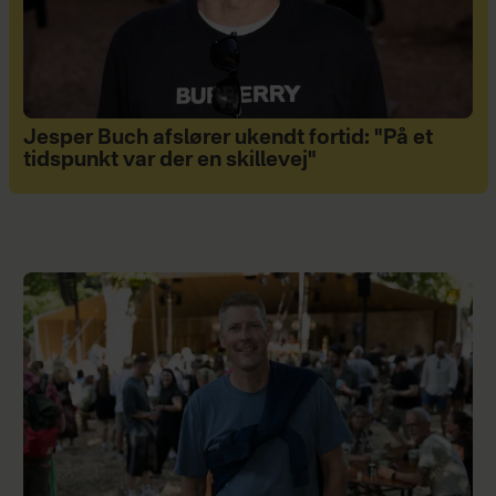
Jesper Buch afslører ukendt fortid: "På et
tidspunkt var der en skillevej"