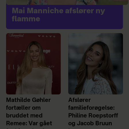
Mai Manniche afslører ny
flamme
Mathilde Gøhler
Afslører
fortæller om
familieforøgelse:
bruddet med
Philine Roepstorff
Remee: Var gået
og Jacob Bruun