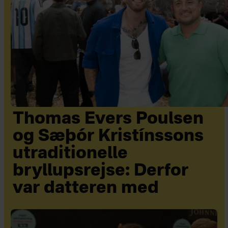
Thomas Evers Poulsen
og Sæþór Kristínssons
utraditionelle
bryllupsrejse: Derfor
var datteren med