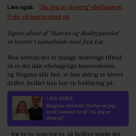
"Ja, jeg er dværg"-deltagere:
Læs også:
Folk vil kaste med os
Ugens afsnit af "Marcus og Realitypanelet"
er leveret i samarbejde med Just Eat.
Men selvom det er mange underlige tilbud,
så er det ikke ubehagelige henvendelser,
og Magnus slår fast, at han aldrig er blevet
drillet, hvilket han har en forklaring på.
LÆS OGSÅ
Magnus afslører: Derfor er jeg
med i sæson to af "Ja, jeg er
dværg!"
- Jeg er jo, som jeg er, så hellere vende det