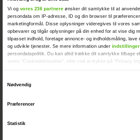
Vi og
vores 236 partnere
ønsker dit samtykke til at anvend
persondata om IP-adresse, ID og din browser til præferencer, 
marketingformål. Disse oplysninger videregives til vores sa
opbevarer og tilgår oplysninger på din enhed for at vise dig 
tilpasset indhold, foretage annonce- og indholdsmåling, lav
og udvikle tjenester. Se mere information under
indstillinger
persondatapolitik. Du kan altid trække dit samtykke tilbage ell
vores "Cookiedeklaration", eller ved at trykke på "Privacy trig
Dine valg anvendes på hele websitet.
Samtykkevalg
Nødvendig
Vi ønsker dit samtykke til at indsamle og bruge data for at k
relevant journalistisk indhold til dig.
Præferencer
Vi anvender egne cookies og cookies fra tredjeparter til at a
Philip May på Smukfest for første gang: "Jeg
vores hjemmeside. Vi indsamler data om IP, ID og din browser 
har kæmpe forventninger"
generere statistik og huske dine præferencer samt til brug fo
Statistik
optimere vores reklametiltag på sociale medier og til at vise d
med sociale medier.