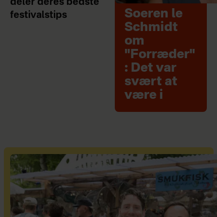
deler deres bedste
Soeren le
festivalstips
Schmidt
om
"Forræder"
: Det var
svært at
være i