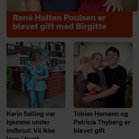
René Holten Poulsen er
blevet gift med Birgitte
Karin Salling var
Tobias Hamann og
hjemme under
Patricia Thyberg er
indbrud: Vil ikke
blevet gift