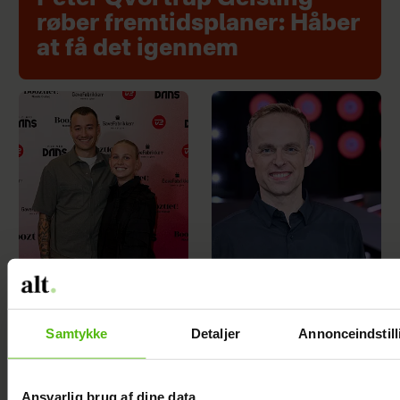
røber fremtidsplaner: Håber
at få det igennem
Efter brud: Sofie
Mads Vad om at
Martinusen og
være far til to:
Samtykke
Detaljer
Annonceindstill
Daniel Lazrak har
Deler nyt
datet i skjul
perspektiv på livet
Ansvarlig brug af dine data