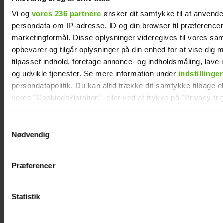
Vi og
vores 236 partnere
ønsker dit samtykke til at anvend
persondata om IP-adresse, ID og din browser til præferencer, 
marketingformål. Disse oplysninger videregives til vores sa
opbevarer og tilgår oplysninger på din enhed for at vise dig 
Mads Vad om at være far til to: Deler nyt
tilpasset indhold, foretage annonce- og indholdsmåling, lav
perspektiv på livet
og udvikle tjenester. Se mere information under
indstillinger
persondatapolitik. Du kan altid trække dit samtykke tilbage ell
vores "Cookiedeklaration", eller ved at trykke på "Privacy trig
Dine valg anvendes på hele websitet.
Samtykkevalg
Nødvendig
Vi ønsker dit samtykke til at indsamle og bruge data for at k
relevant journalistisk indhold til dig.
Præferencer
Vi anvender egne cookies og cookies fra tredjeparter til at a
vores hjemmeside. Vi indsamler data om IP, ID og din browser 
generere statistik og huske dine præferencer samt til brug fo
Statistik
optimere vores reklametiltag på sociale medier og til at vise d
med sociale medier.