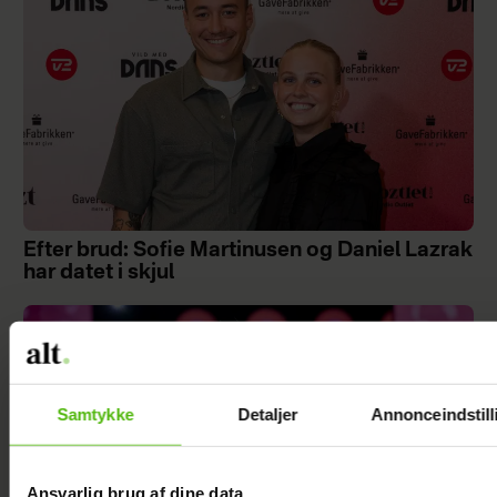
Efter brud: Sofie Martinusen og Daniel Lazrak
har datet i skjul
Samtykke
Detaljer
Annonceindstill
Ansvarlig brug af dine data