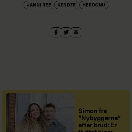
JANNI REE
KENDTE
HEROGNU
Simon fra
“Nybyggerne”
efter brud: Er