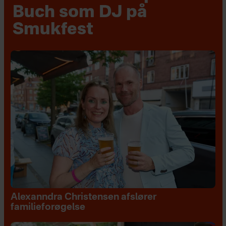
Buch som DJ på
Smukfest
Alexanndra Christensen afslører
familieforøgelse