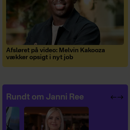
Afsløret på video: Melvin Kakooza
vækker opsigt i nyt job
Rundt om Janni Ree