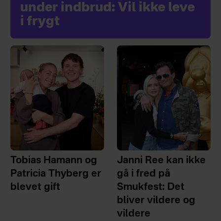
under indbrud: Vil ikke leve
i frygt
Tobias Hamann og
Janni Ree kan ikke
Patricia Thyberg er
gå i fred på
blevet gift
Smukfest: Det
bliver vildere og
vildere