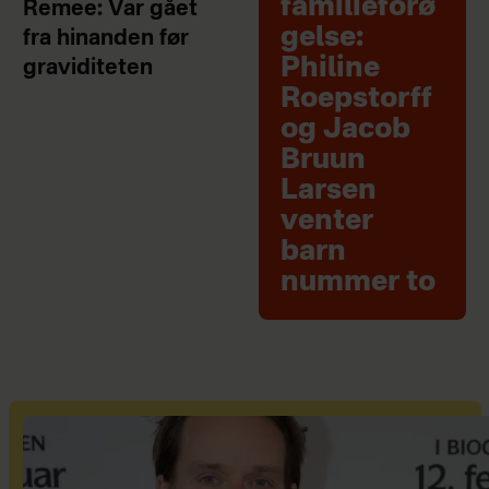
familieforø
Remee: Var gået
gelse:
fra hinanden før
Philine
graviditeten
Roepstorff
og Jacob
Bruun
Larsen
venter
barn
nummer to