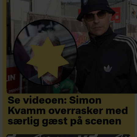
Se videoen: Simon
Kvamm overrasker med
særlig gæst på scenen