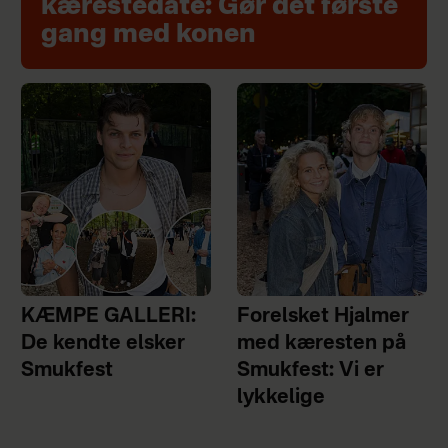
kærestedate: Gør det første
gang med konen
KÆMPE GALLERI:
Forelsket Hjalmer
De kendte elsker
med kæresten på
Smukfest
Smukfest: Vi er
lykkelige