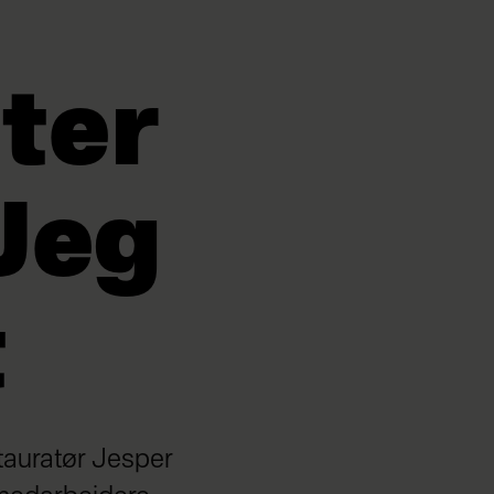
ter
 Jeg
t
tauratør Jesper