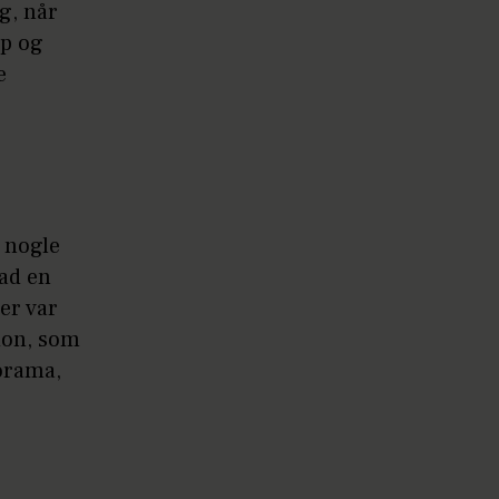
ig, når
op og
e
s nogle
bad en
er var
tion, som
norama,