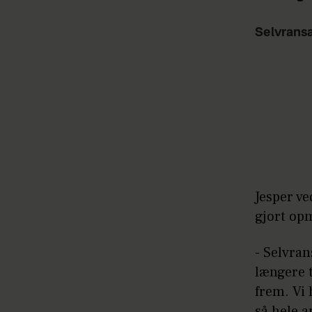
Selvransa
Jesper ve
gjort opm
- Selvra
længere t
frem. Vi 
så hele a