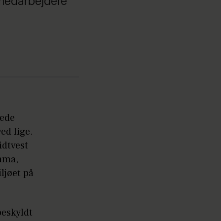
 medarbejdere
fede
ed lige.
idtvest
rama,
ljøet på
beskyldt