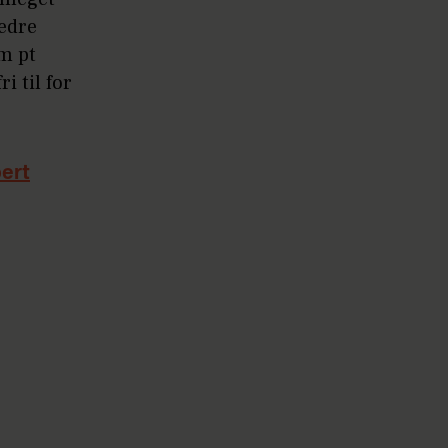
bedre
m pt
i til for
bert