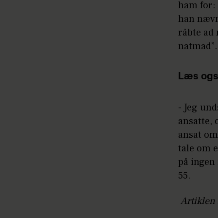
ham for: ”
han nævn
råbte ad 
natmad”.
Læs ogs
- Jeg und
ansatte, 
ansat om
tale om e
på ingen 
55.
Artiklen 