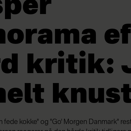
sper
norama ef
d kritik:
helt knus
m fede kokke" og "Go' Morgen Danmark" res