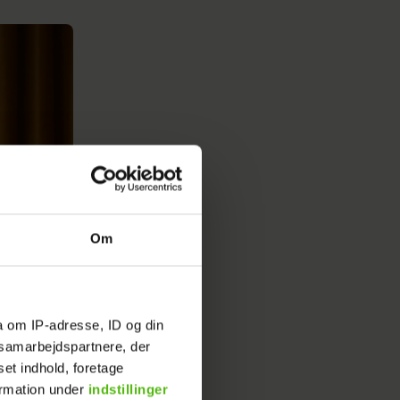
Om
a om IP-adresse, ID og din
s samarbejdspartnere, der
Niels Henrik
set indhold, foretage
ormation under
indstillinger