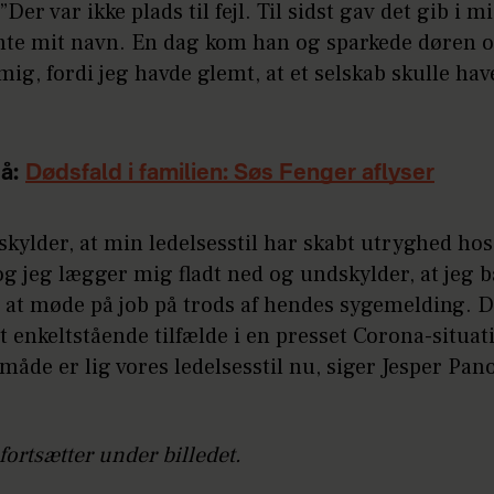
Der var ikke plads til fejl. Til sidst gav det gib i m
te mit navn. En dag kom han og sparkede døren 
mig, fordi jeg havde glemt, at et selskab skulle hav
å:
Dødsfald i familien: Søs Fenger aflyser
skylder, at min ledelsesstil har skabt utryghed ho
og jeg lægger mig fladt ned og undskylder, at jeg 
 at møde på job på trods af hendes sygemelding. D
t enkeltstående tilfælde i en presset Corona-situa
måde er lig vores ledelsesstil nu, siger Jesper Pa
fortsætter under billedet.