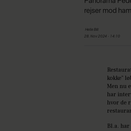
Panorama Peder
rejser mod ham 
Helle
Bill
28. Nov 2024 - 14:10
Restaura
kokke” lø
Men nu er
har inter
hvor de 
restaura
Bl.a. har