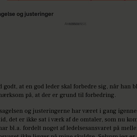
gelse og justeringer
Annonce
d godt, at en god leder skal forbedre sig, når han b
ærksom på, at der er grund til forbedring.
nsagelsen og justeringerne har været i gang igenn
id, det er ikke sat i værk af de omtaler, som nu k
har bl.a. fordelt noget af ledelsesansvaret på mell
nsvaret ikke ligger på mine skuldre. Selvom jeg e