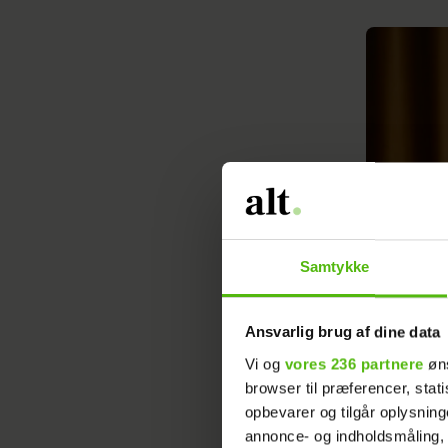
Samtykke
Ansvarlig brug af dine data
Vi og
vores 236 partnere
øns
browser til præferencer, stat
Tv-kok og res
opbevarer og tilgår oplysning
Dam
annonce- og indholdsmåling,