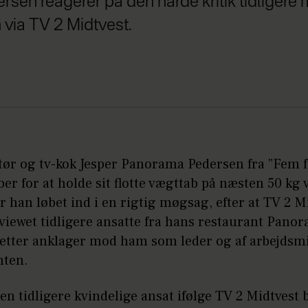
sen reagerer på den hårde kritik tidligere
via TV 2 Midtvest.
tør og tv-kok Jesper Panorama Pedersen fra ”Fem 
ber for at holde sit flotte vægttab på næsten 50 kg v
 han løbet ind i en rigtig møgsag, efter at TV 2 M
viewet tidligere ansatte fra hans restaurant Pano
retter anklager mod ham som leder og af arbejdsmi
nten.
 en tidligere kvindelige ansat ifølge TV 2 Midtvest 