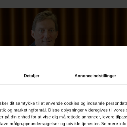
Detaljer
Annonceindstillinger
ker dit samtykke til at anvende cookies og indsamle persondat
istik og marketingformål. Disse oplysninger videregives til vore
tauratør Jesper Panorama Pedersen fra restaurant Panorama i Silkeborg
Foto: 
er på din enhed for at vise dig målrettede annoncer, levere tilpas
 lave målgruppeundersøgelser og udvikle tjenester. Se mere inf