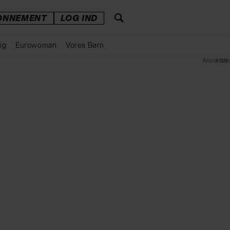
ONNEMENT
LOG IND
ig
Eurowoman
Vores Børn
Annonce