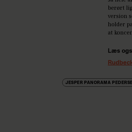
berørt li
version 
holder pa
at konce
Læs ogs
Rudbeck
JESPER PANORAMA PEDERS