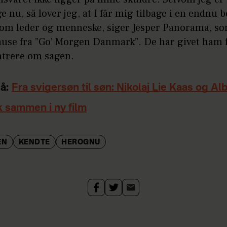
ge nu, så lover jeg, at I får mig tilbage i en endnu 
som leder og menneske, siger Jesper Panorama, so
use fra ”Go’ Morgen Danmark”. De har givet ham fr
ntrere om sagen.
å:
Fra svigersøn til søn: Nikolaj Lie Kaas og Al
 sammen i ny film
EN
KENDTE
HEROGNU