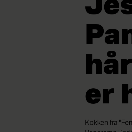
Je
Pa
hår
er 
Kokken fra "Fe