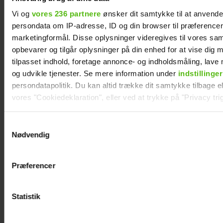
Vi og
vores 236 partnere
ønsker dit samtykke til at anvend
persondata om IP-adresse, ID og din browser til præferencer, 
Mie og Anders nyder
marketingformål. Disse oplysninger videregives til vores sa
opbevarer og tilgår oplysninger på din enhed for at vise dig 
hinanden på
tilpasset indhold, foretage annonce- og indholdsmåling, lav
Smukfest: Forløseligt
og udvikle tjenester. Se mere information under
indstillinger
persondatapolitik. Du kan altid trække dit samtykke tilbage ell
og skønt
vores "Cookiedeklaration", eller ved at trykke på "Privacy trig
Dine valg anvendes på hele websitet.
Samtykkevalg
Nødvendig
Vi ønsker dit samtykke til at indsamle og bruge data for at k
relevant journalistisk indhold til dig.
Præferencer
Vi anvender egne cookies og cookies fra tredjeparter til at a
vores hjemmeside. Vi indsamler data om IP, ID og din browser 
generere statistik og huske dine præferencer samt til brug fo
Statistik
optimere vores reklametiltag på sociale medier og til at vise d
med sociale medier.