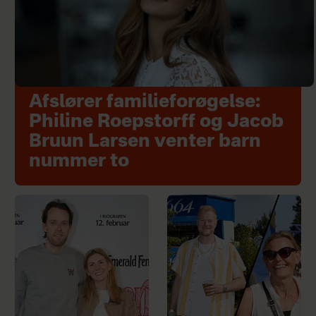
Afslører familieforøgelse:
Philine Roepstorff og Jacob
Bruun Larsen venter barn
nummer to