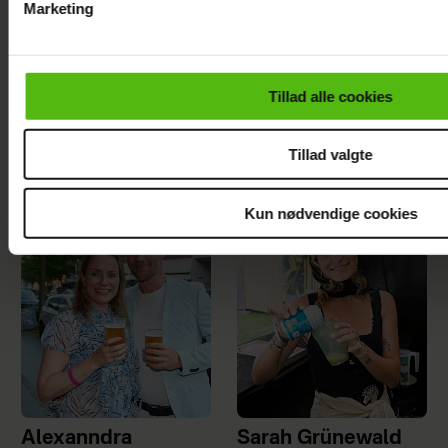
Marketing
Du kan til enhver tid trække dit samtykke tilbage via linket i 
læse mere om vores brug af cookies, samarbejdspartnere og
personoplysninger i forbindelse hermed i både
Tillad alle cookies
vores
privatlivspolitik
og
cookiepolitik
.
Se videoen: Jesper Buch
som DJ på Smukfest
Tillad valgte
Kun nødvendige cookies
Alexanndra
Sarah Grünewald