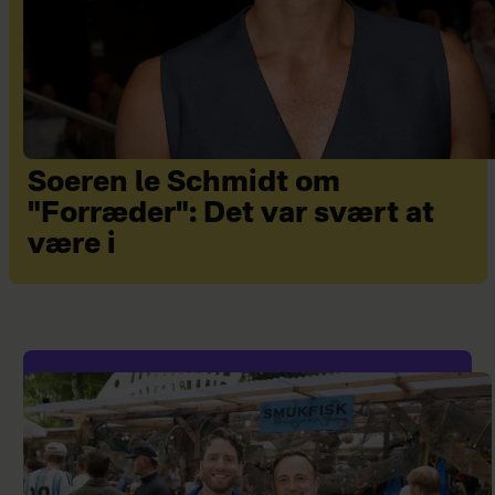
Soeren le Schmidt om
"Forræder": Det var svært at
være i