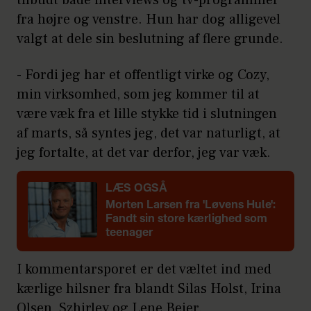
fra højre og venstre. Hun har dog alligevel
valgt at dele sin beslutning af flere grunde.
- Fordi jeg har et offentligt virke og Cozy,
min virksomhed, som jeg kommer til at
være væk fra et lille stykke tid i slutningen
af marts, så syntes jeg, det var naturligt, at
jeg fortalte, at det var derfor, jeg var væk.
LÆS OGSÅ
Morten Larsen fra 'Løvens Hule':
Fandt sin store kærlighed som
teenager
I kommentarsporet er det væltet ind med
kærlige hilsner fra blandt Silas Holst, Irina
Olsen, Szhirley og Lene Beier.