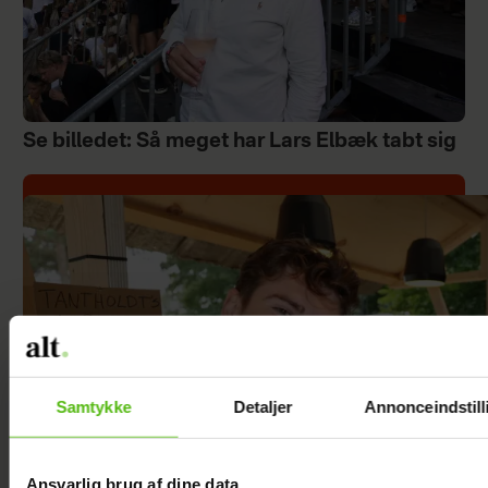
Se billedet: Så meget har Lars Elbæk tabt sig
Samtykke
Detaljer
Annonceindstill
Ansvarlig brug af dine data