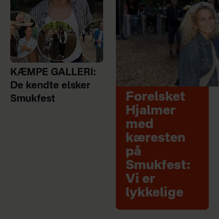
KÆMPE GALLERI:
De kendte elsker
Forelsket
Smukfest
Hjalmer
med
kæresten
på
Smukfest:
Vi er
lykkelige