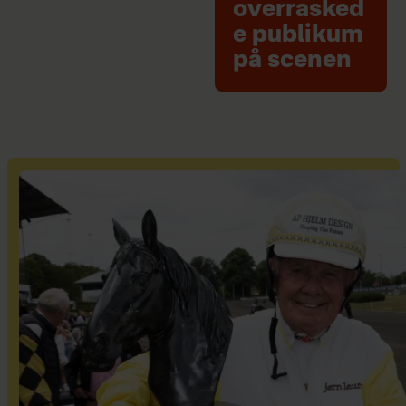
overrasked
e publikum
på scenen