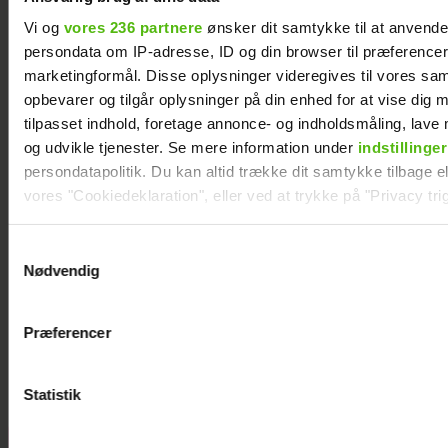
to
Vi og
vores 236 partnere
ønsker dit samtykke til at anvend
persondata om IP-adresse, ID og din browser til præferencer, 
marketingformål. Disse oplysninger videregives til vores sa
opbevarer og tilgår oplysninger på din enhed for at vise dig 
tilpasset indhold, foretage annonce- og indholdsmåling, lav
og udvikle tjenester. Se mere information under
indstillinger
persondatapolitik. Du kan altid trække dit samtykke tilbage ell
vores "Cookiedeklaration", eller ved at trykke på "Privacy trig
Dine valg anvendes på hele websitet.
Samtykkevalg
Nødvendig
Vi ønsker dit samtykke til at indsamle og bruge data for at k
relevant journalistisk indhold til dig.
Præferencer
Se billedet: Mette Sommer er gravid igen
Vi anvender egne cookies og cookies fra tredjeparter til at a
vores hjemmeside. Vi indsamler data om IP, ID og din browser 
generere statistik og huske dine præferencer samt til brug fo
Statistik
optimere vores reklametiltag på sociale medier og til at vise d
med sociale medier.