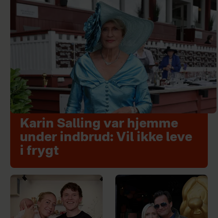
Karin Salling var hjemme
under indbrud: Vil ikke leve
i frygt