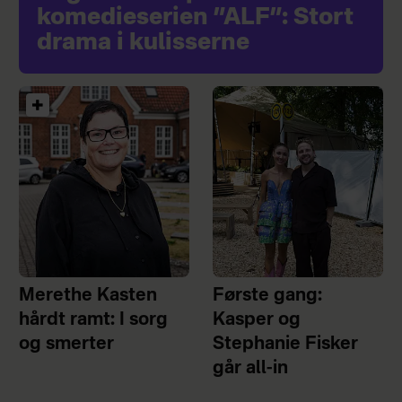
komedieserien ”ALF”: Stort
drama i kulisserne
Merethe Kasten
Første gang:
hårdt ramt: I sorg
Kasper og
og smerter
Stephanie Fisker
går all-in