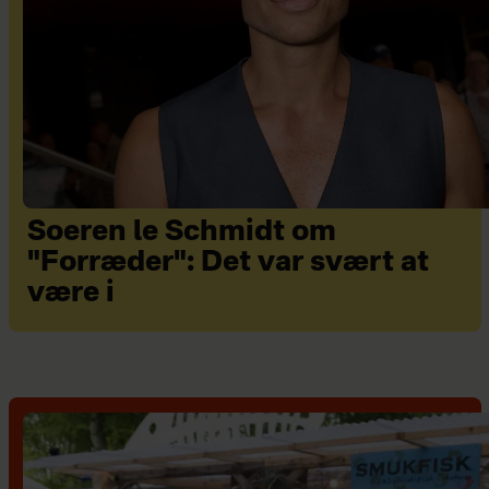
Soeren le Schmidt om
"Forræder": Det var svært at
være i