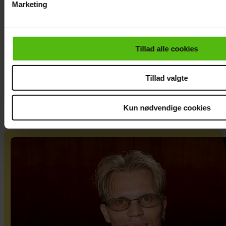
Kendte
Marketing
danskere deler
Du kan til enhver tid trække dit samtykke tilbage via linket i 
deres bedste
læse mere om vores brug af cookies, samarbejdspartnere og
festivalstips
personoplysninger i forbindelse hermed i både
Tillad alle cookies
vores
privatlivspolitik
og
cookiepolitik
.
Tillad valgte
Kun nødvendige cookies