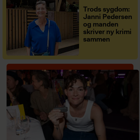
Trods sygdom:
Janni Pedersen
og manden
skriver ny krimi
sammen