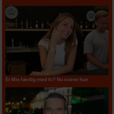
Er Mie færdig med tv? Nu svarer hun