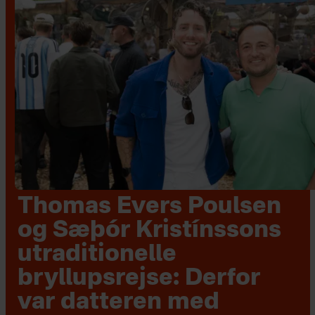
Thomas Evers Poulsen
og Sæþór Kristínssons
utraditionelle
bryllupsrejse: Derfor
var datteren med