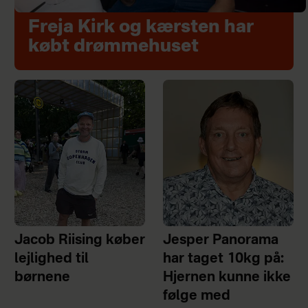
Freja Kirk og kærsten har
købt drømmehuset
Jacob Riising køber
Jesper Panorama
lejlighed til
har taget 10kg på:
børnene
Hjernen kunne ikke
følge med