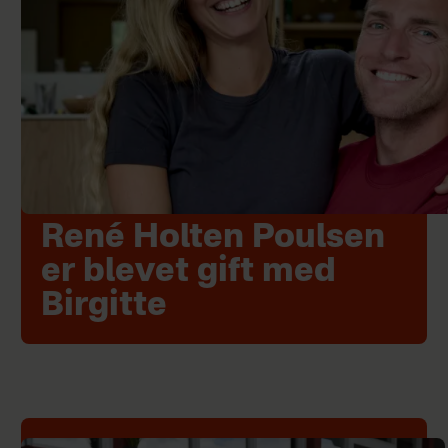
René Holten Poulsen
er blevet gift med
Birgitte