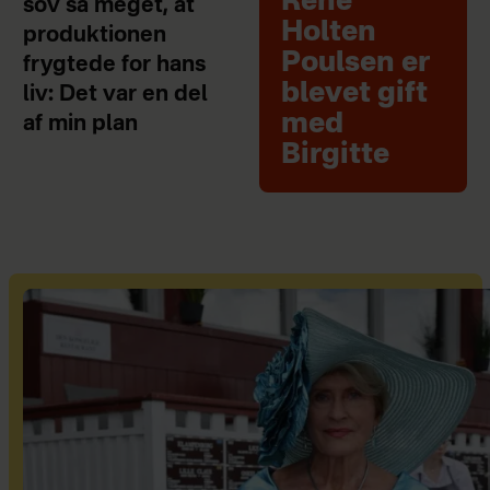
René
sov så meget, at
Holten
produktionen
Poulsen er
frygtede for hans
blevet gift
liv: Det var en del
med
af min plan
Birgitte