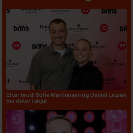
Efter brud: Sofie Martinusen og Daniel Lazrak
har datet i skjul