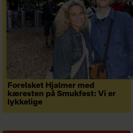
Forelsket Hjalmer med
kæresten på Smukfest: Vi er
lykkelige