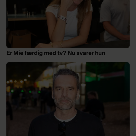
Er Mie færdig med tv? Nu svarer hun