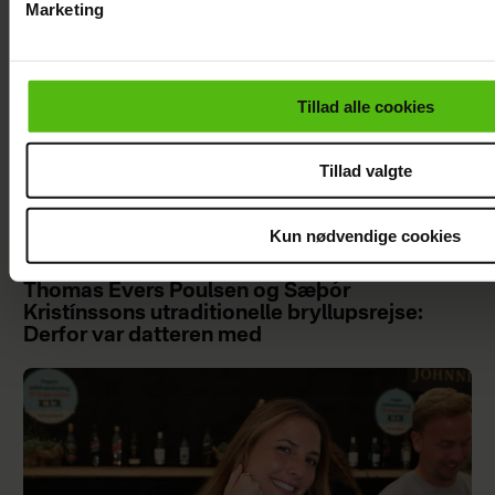
Marketing
Du kan til enhver tid trække dit samtykke tilbage via linket i 
læse mere om vores brug af cookies, samarbejdspartnere og
personoplysninger i forbindelse hermed i både
Tillad alle cookies
vores
privatlivspolitik
og
cookiepolitik
.
Tillad valgte
Kun nødvendige cookies
Thomas Evers Poulsen og Sæþór
Kristínssons utraditionelle bryllupsrejse:
Derfor var datteren med