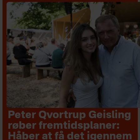
Peter Qvortrup Geisling
røber fremtidsplaner:
Håber at få det igennem