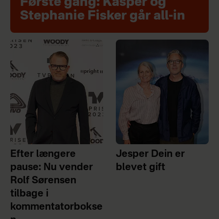
Første gang: Kasper og
Stephanie Fisker går all-in
Efter længere
Jesper Dein er
pause: Nu vender
blevet gift
Rolf Sørensen
tilbage i
kommentatorbokse