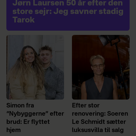
Jørn Laursen 50 år efter den
store sejr: Jeg savner stadig
Tarok
Simon fra
Efter stor
“Nybyggerne” efter
renovering: Soeren
brud: Er flyttet
Le Schmidt sætter
hjem
luksusvilla til salg