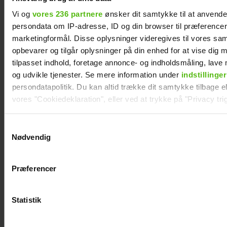
Vi og
vores 236 partnere
ønsker dit samtykke til at anvend
persondata om IP-adresse, ID og din browser til præferencer, 
marketingformål. Disse oplysninger videregives til vores sa
opbevarer og tilgår oplysninger på din enhed for at vise dig 
tilpasset indhold, foretage annonce- og indholdsmåling, lav
og udvikle tjenester. Se mere information under
indstillinger
persondatapolitik. Du kan altid trække dit samtykke tilbage ell
vores "Cookiedeklaration", eller ved at trykke på "Privacy trig
Dine valg anvendes på hele websitet.
Samtykkevalg
Nødvendig
Kendte danskere
Soeren le Schmidt
Vi ønsker dit samtykke til at indsamle og bruge data for at k
deler deres bedste
om "Forræder": Det
relevant journalistisk indhold til dig.
festivalstips
var svært at være i
Præferencer
Vi anvender egne cookies og cookies fra tredjeparter til at a
vores hjemmeside. Vi indsamler data om IP, ID og din browser 
generere statistik og huske dine præferencer samt til brug fo
Statistik
optimere vores reklametiltag på sociale medier og til at vise d
med sociale medier.