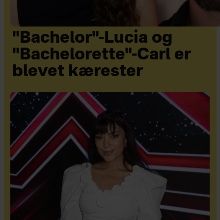
"Bachelor"-Lucia og
"Bachelorette"-Carl er
blevet kærester