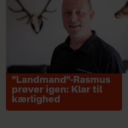
"Landmand"-Rasmus
prøver igen: Klar til
kærlighed