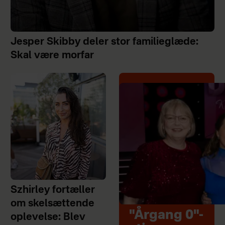
Jesper Skibby deler stor familieglæde:
Skal være morfar
Szhirley fortæller
om skelsættende
"Årgang 0"-
oplevelse: Blev