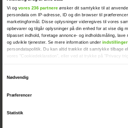
Stephanie
Vi og
vores 236 partnere
ønsker dit samtykke til at anvend
forklarer
persondata om IP-adresse, ID og din browser til præferencer, 
vægttab
marketingformål. Disse oplysninger videregives til vores sa
opbevarer og tilgår oplysninger på din enhed for at vise dig 
tilpasset indhold, foretage annonce- og indholdsmåling, lav
og udvikle tjenester. Se mere information under
indstillinger
persondatapolitik. Du kan altid trække dit samtykke tilbage ell
vores "Cookiedeklaration", eller ved at trykke på "Privacy trig
Dine valg anvendes på hele websitet.
Samtykkevalg
Nødvendig
Vi ønsker dit samtykke til at indsamle og bruge data for at k
relevant journalistisk indhold til dig.
Præferencer
Vi anvender egne cookies og cookies fra tredjeparter til at a
vores hjemmeside. Vi indsamler data om IP, ID og din browser 
generere statistik og huske dine præferencer samt til brug fo
Statistik
optimere vores reklametiltag på sociale medier og til at vise d
med sociale medier.