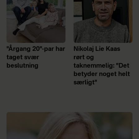
"Årgang 20"-par har
Nikolaj Lie Kaas
taget svær
rørt og
beslutning
taknemmelig: "Det
betyder noget helt
særligt"