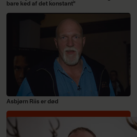
bare ked af det konstant"
Asbjørn Riis er død