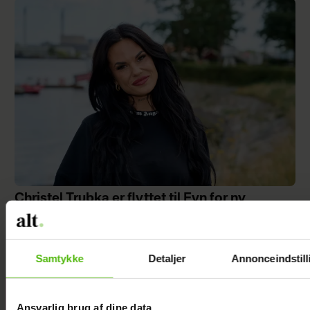
Christel Trubka er flyttet til Fyn for ny
kæreste
Samtykke
Detaljer
Annonceindstill
"Årgang 0"-
Ansvarlig brug af dine data