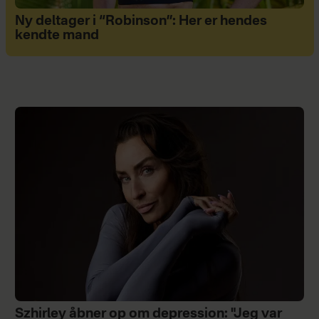
Ny deltager i “Robinson”: Her er hendes
kendte mand
Szhirley åbner op om depression: "Jeg var