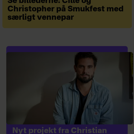
Se billederne: Cille og
Christopher på Smukfest med
særligt vennepar
Nyt projekt fra Christian