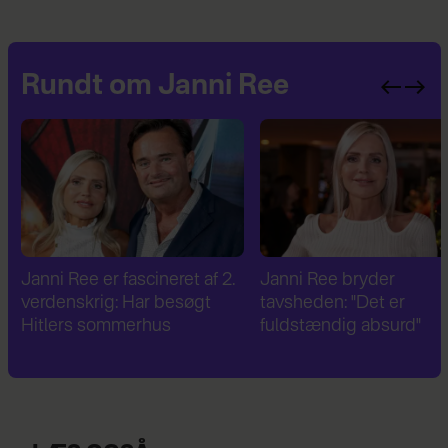
Rundt om Janni Ree
Janni Ree er fascineret af 2.
Janni Ree bryder
verdenskrig: Har besøgt
tavsheden: "Det er
Hitlers sommerhus
fuldstændig absurd"