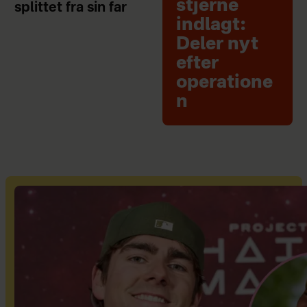
stjerne
splittet fra sin far
indlagt:
Deler nyt
efter
operatione
n