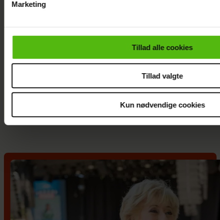
Marketing
Du kan til enhver tid trække dit samtykke tilbage via linket i 
læse mere om vores brug af cookies, samarbejdspartnere og
personoplysninger i forbindelse hermed i både
Tillad alle cookies
vores
privatlivspolitik
og
cookiepolitik
.
Tillad valgte
Benny Berdino fylder 80 år:
Sthur sthur fejring
Kun nødvendige cookies