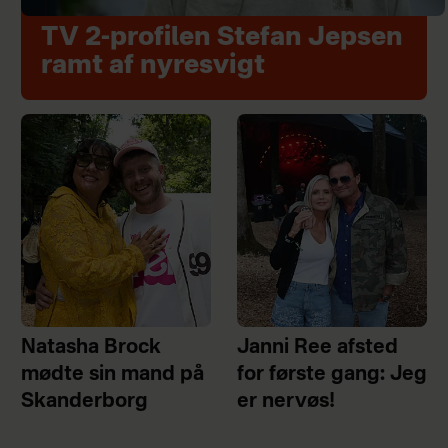
TV 2-profilen Stefan Jepsen
ramt af nyresvigt
Natasha Brock
Janni Ree afsted
mødte sin mand på
for første gang: Jeg
Skanderborg
er nervøs!