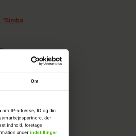
il "Simba
ke
es 10 år
er fra
Om
ville
a om IP-adresse, ID og din
s samarbejdspartnere, der
set indhold, foretage
ormation under
indstillinger