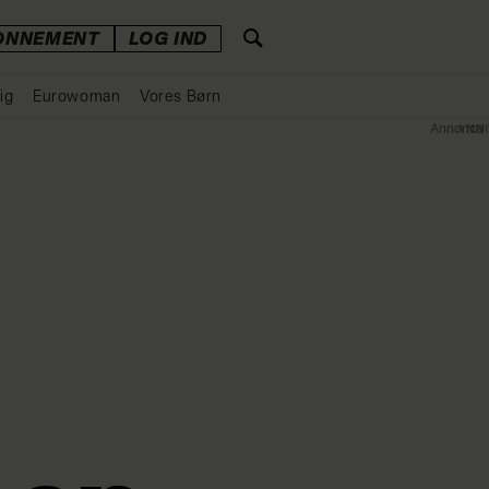
ONNEMENT
LOG IND
ig
Eurowoman
Vores Børn
Annonce