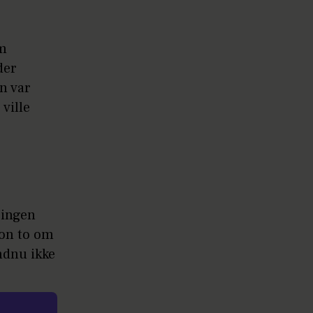
am
der
n var
ville
 ingen
son to om
ndnu ikke