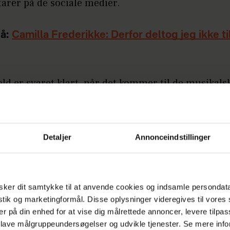
rer på de sociale medier.
å:
Camilla Frederikke: Derfor deltog jeg ikke t
ld er svaret klart, når det kommer til de musikals
ser. Der er netop udkommet en ny version af Amali
g "Du & Jeg", og det bliver nok ikke det sidste, vi s
å den front.
Detaljer
Annonceindstillinger
å:
Michéle Bellaiche: "Var det vanvittigt, at jeg 
g som 52-årig?"
ker dit samtykke til at anvende cookies og indsamle persondat
istik og marketingformål. Disse oplysninger videregives til vore
Annonce
er på din enhed for at vise dig målrettede annoncer, levere tilpas
 lave målgruppeundersøgelser og udvikle tjenester. Se mere inf