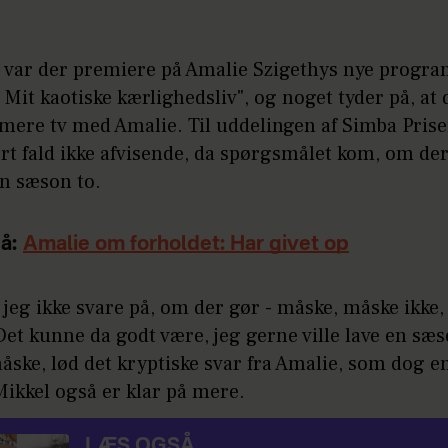
g var der premiere på Amalie Szigethys nye progr
 Mit kaotiske kærlighedsliv", og noget tyder på, at 
ere tv med Amalie. Til uddelingen af Simba Prise
rt fald ikke afvisende, da spørgsmålet kom, om der 
 sæson to.
å:
Amalie om forholdet: Har givet op
 jeg ikke svare på, om der gør - måske, måske ikke,
Det kunne da godt være, jeg gerne ville lave en sæ
måske, lød det kryptiske svar fra Amalie, som dog e
ikkel også er klar på mere.
LÆS OGSÅ