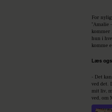
For nyli
"Amalie -
kommer m
hun i hve
komme en
Læs ogs
- Det kan
ved det. 
mit liv, 
ved, om M