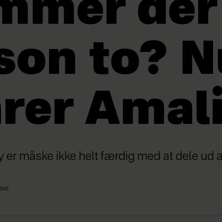
mmer der
son to? N
rer Amal
 er måske ikke helt færdig med at dele ud af 
sbøl