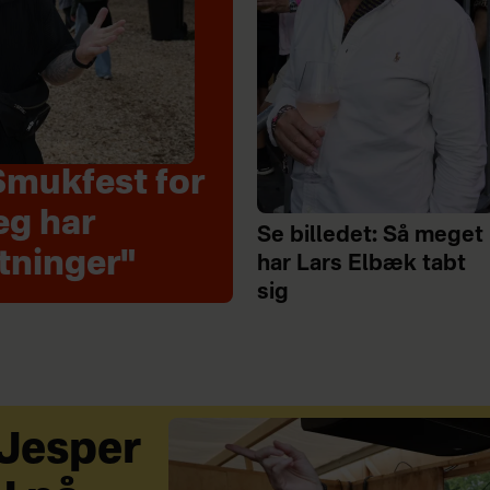
Smukfest for
eg har
Se billedet: Så meget
tninger"
har Lars Elbæk tabt
sig
 Jesper