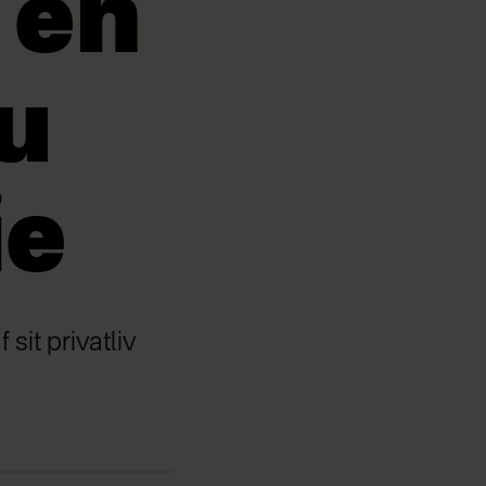
 en
u
ie
sit privatliv