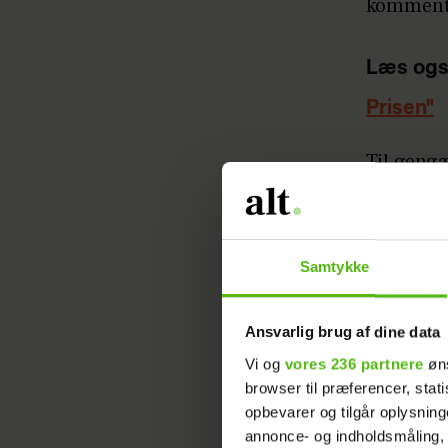
kommenta
Læs ogs
Prisen"
Til gengæ
udfoldel
gamle san
Amalie p
Samtykke
Læs ogs
Ansvarlig brug af dine data
gifte mi
Vi og
vores 236 partnere
øns
browser til præferencer, stat
opbevarer og tilgår oplysning
annonce- og indholdsmåling,