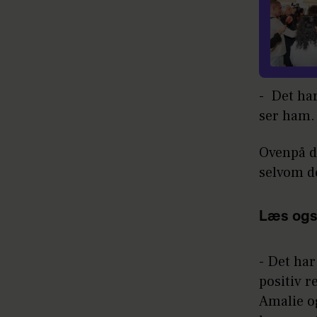
- Det ha
ser ham.
Ovenpå d
selvom de
Læs ogs
- Det har
positiv r
Amalie og