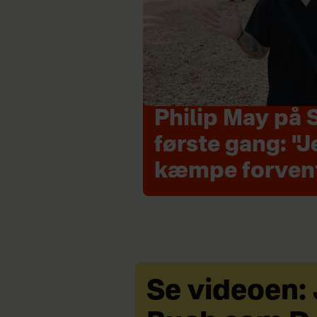
Philip May på 
første gang: "J
kæmpe forven
Se videoen: