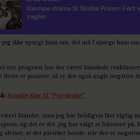
Kæmpe drama til Simba Prisen: Ført 
vagter
r jeg ikke spurgt ham om, det må I spørge ham om,
et nye program har der været blandede reaktioner
 fleste er positive, så er der også nogle negative i
å:
Amalie klar til "Forræder"
 været blandet, men jeg har heldigvis fået rigtig 
espons, og det er det, jeg har valgt at fokusere på, f
 afviser, at det påvirker hende, når der er negativ