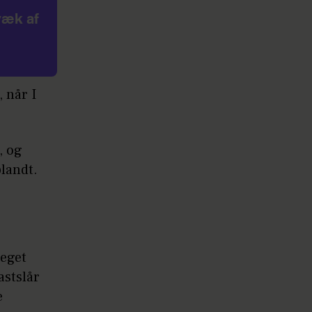
væk af
 når I
, og
blandt.
meget
astslår
e