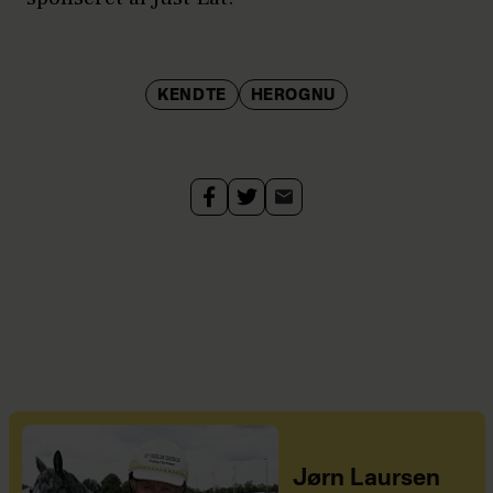
KENDTE
HEROGNU
Jørn Laursen