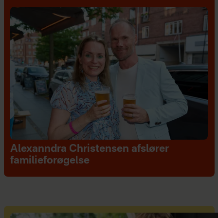
Alexanndra Christensen afslører
familieforøgelse