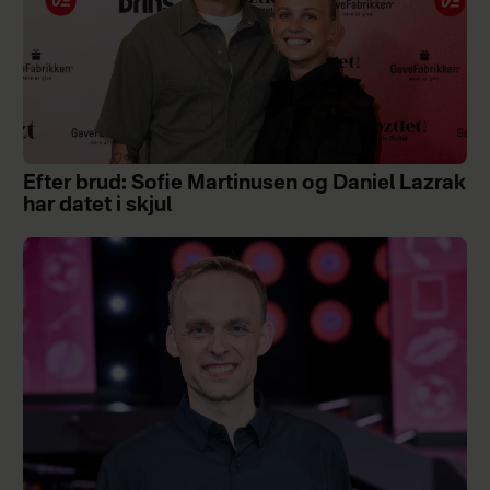
Efter brud: Sofie Martinusen og Daniel Lazrak
har datet i skjul