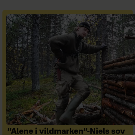
”Alene i vildmarken”-Niels sov