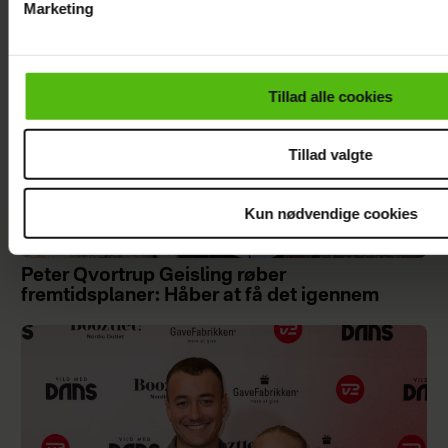
Marketing
Du kan til enhver tid trække dit samtykke tilbage via linket i 
læse mere om vores brug af cookies, samarbejdspartnere og
personoplysninger i forbindelse hermed i både
Tillad alle cookies
vores
privatlivspolitik
og
cookiepolitik
.
Tillad valgte
Kun nødvendige cookies
Peter Qvortrup Geisling røber
fremtidsplaner: Håber at få det igennem