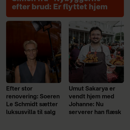
efter brud: Er flyttet hjem
Efter stor
Umut Sakarya er
renovering: Soeren
vendt hjem med
Le Schmidt sætter
Johanne: Nu
luksusvilla til salg
serverer han flæsk