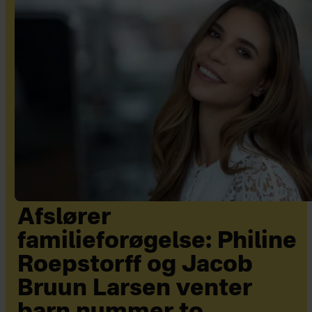
Afslører
familieforøgelse: Philine
Roepstorff og Jacob
Bruun Larsen venter