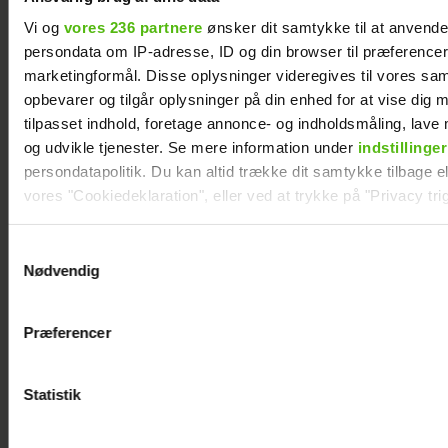
med konen
Vi og
vores 236 partnere
ønsker dit samtykke til at anvend
persondata om IP-adresse, ID og din browser til præferencer, 
marketingformål. Disse oplysninger videregives til vores sa
opbevarer og tilgår oplysninger på din enhed for at vise dig 
tilpasset indhold, foretage annonce- og indholdsmåling, lav
og udvikle tjenester. Se mere information under
indstillinger
persondatapolitik. Du kan altid trække dit samtykke tilbage ell
vores "Cookiedeklaration", eller ved at trykke på "Privacy trig
Dine valg anvendes på hele websitet.
Samtykkevalg
Nødvendig
Vi ønsker dit samtykke til at indsamle og bruge data for at k
relevant journalistisk indhold til dig.
Præferencer
Vi anvender egne cookies og cookies fra tredjeparter til at a
vores hjemmeside. Vi indsamler data om IP, ID og din browser 
Forelsket Hjalmer med kæresten på
generere statistik og huske dine præferencer samt til brug fo
Statistik
Smukfest: Vi er lykkelige
optimere vores reklametiltag på sociale medier og til at vise d
med sociale medier.