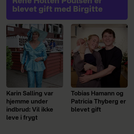
René Holten Poulsen er
blevet gift med Birgitte
Karin Salling var
Tobias Hamann og
hjemme under
Patricia Thyberg er
indbrud: Vil ikke
blevet gift
leve i frygt