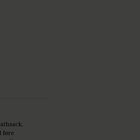
athsack,
 føre