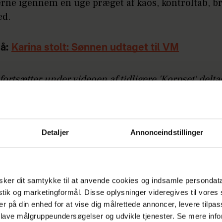
rne igennem en uge præget af kaos, kontroltab, br
ed.
å:
Karina stolt: Sønnen udtaget til VM
fortsætter under videoen af tidligere 'Korpset' delta
irkegaard.
Detaljer
Annonceindstillinger
ker dit samtykke til at anvende cookies og indsamle persondat
istik og marketingformål. Disse oplysninger videregives til vore
er på din enhed for at vise dig målrettede annoncer, levere tilpas
 lave målgruppeundersøgelser og udvikle tjenester. Se mere inf