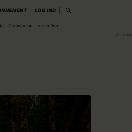
ONNEMENT
LOG IND
ig
Eurowoman
Vores Børn
Annonce