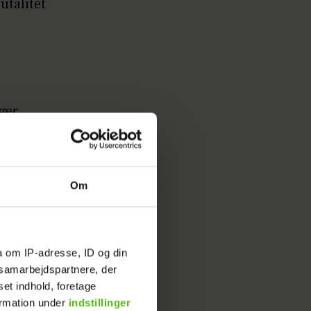
utalitet
ger
Om
a om IP-adresse, ID og din
s samarbejdspartnere, der
set indhold, foretage
ormation under
indstillinger