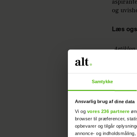
aspirante
og uvish
Læs ogs
Artiklen 
Kasper K
Samtykke
Ansvarlig brug af dine data
Vi og
vores 236 partnere
øns
browser til præferencer, stat
opbevarer og tilgår oplysning
annonce- og indholdsmåling,