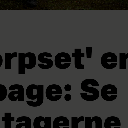
rpset' e
bage: Se
ltagerne