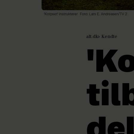
'Korpset' instruktører
Foto: Lars E. Andreasen/TV 2
alt.dk
Kendte
'Ko
til
de