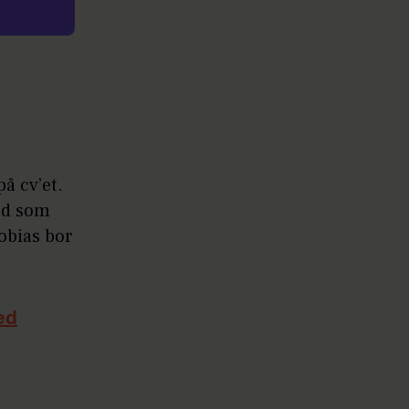
å cv’et.
ed som
obias bor
hed