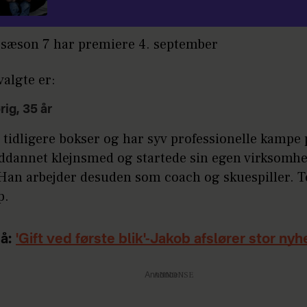
' sæson 7 har premiere 4. september
valgte er:
rig, 35 år
 tidligere bokser og har syv professionelle kampe p
ddannet klejnsmed og startede sin egen virksomh
 Han arbejder desuden som coach og skuespiller. T
p.
å:
'Gift ved første blik'-Jakob afslører stor ny
Annonce