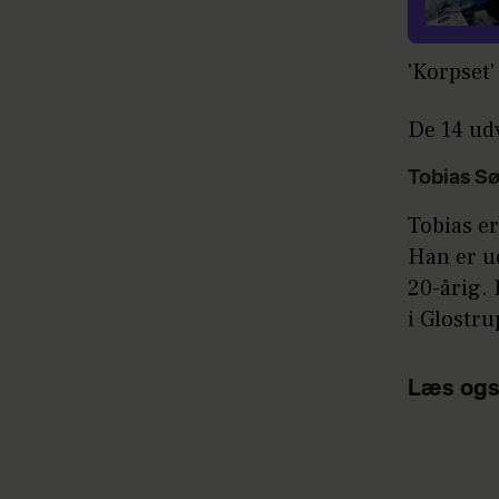
'Korpset
De 14 ud
Tobias Sø
Tobias er
Han er u
20-årig.
i Glostru
Læs ogs