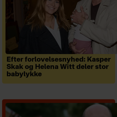
Efter forlovelsesnyhed: Kasper
Skak og Helena Witt deler stor
babylykke