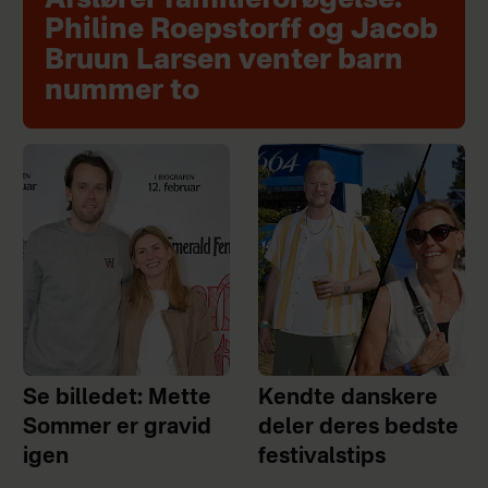
Afslører familieforøgelse:
Philine Roepstorff og Jacob
Bruun Larsen venter barn
nummer to
Se billedet: Mette
Kendte danskere
Sommer er gravid
deler deres bedste
igen
festivalstips