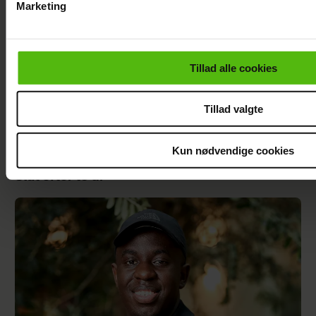
Marketing
Du kan til enhver tid trække dit samtykke tilbage via linket i 
læse mere om vores brug af cookies, samarbejdspartnere og
personoplysninger i forbindelse hermed i både
Tillad alle cookies
vores
privatlivspolitik
og
cookiepolitik
.
Tillad valgte
Kun nødvendige cookies
Andreas Odbjerg afslører stor beslutning:
Slut efter to år