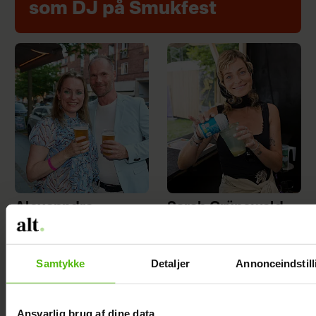
som DJ på Smukfest
Alexanndra
Sarah Grünewald
Christensen
om nyt TV 2-
afslører
program: Vi
Samtykke
Detaljer
Annonceindstill
familieforøgelse
mangler respekten
for de ældre
Ansvarlig brug af dine data