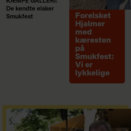
KÆMPE GALLERI:
De kendte elsker
Forelsket
Smukfest
Hjalmer
med
kæresten
på
Smukfest:
Vi er
lykkelige