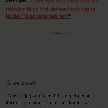
Hella Joof stod med en drink
Læs også:
i hånden til en fest, da hun lærte vigtig
lektie: "Hvad laver jeg her?"
Annonce
Én sød mand?
- Måske. Jeg vil i hvert fald meget gerne
derned igen snart, så det er planen, lød