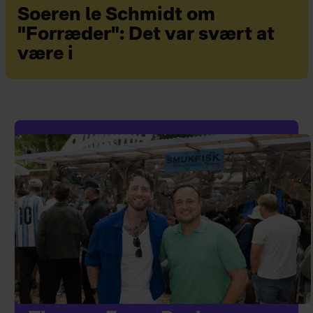
Soeren le Schmidt om
"Forræder": Det var svært at
være i