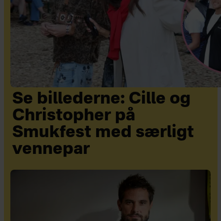
Se billederne: Cille og
Christopher på
Smukfest med særligt
vennepar