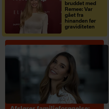
bruddet med
Remee: Var
gået fra
hinanden før
graviditeten