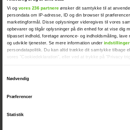
Vi og
vores 236 partnere
ønsker dit samtykke til at anvend
persondata om IP-adresse, ID og din browser til præferencer, 
marketingformål. Disse oplysninger videregives til vores sa
opbevarer og tilgår oplysninger på din enhed for at vise dig 
tilpasset indhold, foretage annonce- og indholdsmåling, lav
og udvikle tjenester. Se mere information under
indstillinger
persondatapolitik. Du kan altid trække dit samtykke tilbage ell
vores "Cookiedeklaration", eller ved at trykke på "Privacy trig
Dine valg anvendes på hele websitet.
Samtykkevalg
Nødvendig
Vi ønsker dit samtykke til at indsamle og bruge data for at k
relevant journalistisk indhold til dig.
Præferencer
Se videoen: Simon Kvamm overrasker med
Vi anvender egne cookies og cookies fra tredjeparter til at a
særlig gæst på scenen
vores hjemmeside. Vi indsamler data om IP, ID og din browser 
generere statistik og huske dine præferencer samt til brug fo
Statistik
optimere vores reklametiltag på sociale medier og til at vise d
med sociale medier.