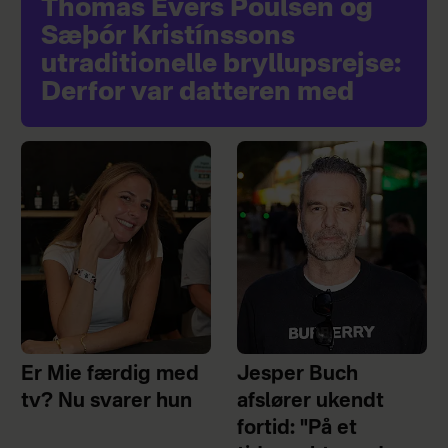
Thomas Evers Poulsen og
Sæþór Kristínssons
utraditionelle bryllupsrejse:
Derfor var datteren med
Er Mie færdig med
Jesper Buch
tv? Nu svarer hun
afslører ukendt
fortid: "På et