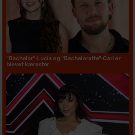
"Bachelor"-Lucia og "Bachelorette"-Carl er
blevet kærester