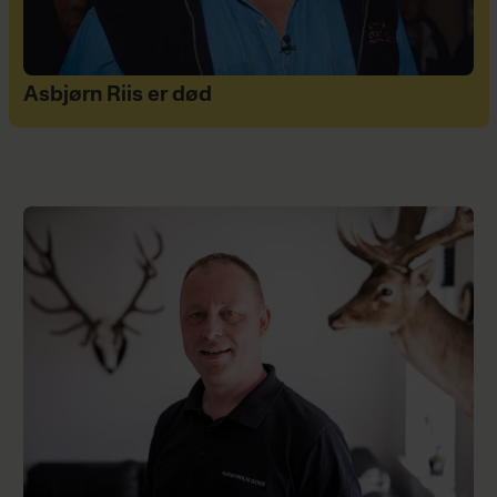
Asbjørn Riis er død