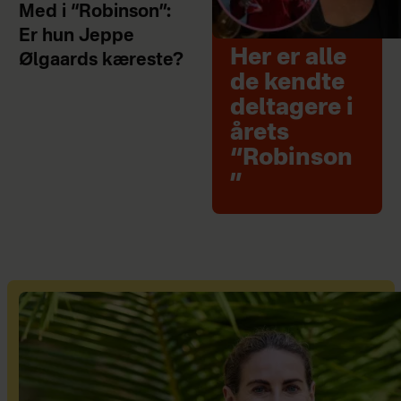
Med i “Robinson”:
Er hun Jeppe
Her er alle
Ølgaards kæreste?
de kendte
deltagere i
årets
“Robinson
”