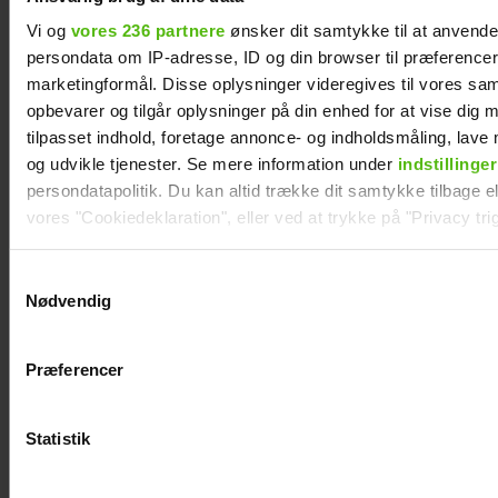
Vi og
vores 236 partnere
ønsker dit samtykke til at anvend
persondata om IP-adresse, ID og din browser til præferencer, 
marketingformål. Disse oplysninger videregives til vores sa
opbevarer og tilgår oplysninger på din enhed for at vise dig 
tilpasset indhold, foretage annonce- og indholdsmåling, lav
og udvikle tjenester. Se mere information under
indstillinger
persondatapolitik. Du kan altid trække dit samtykke tilbage ell
vores "Cookiedeklaration", eller ved at trykke på "Privacy trig
Mascha og Troels har taget stor beslutning
Dine valg anvendes på hele websitet.
Samtykkevalg
Nødvendig
Vi ønsker dit samtykke til at indsamle og bruge data for at k
relevant journalistisk indhold til dig.
Præferencer
Vi anvender egne cookies og cookies fra tredjeparter til at a
vores hjemmeside. Vi indsamler data om IP, ID og din browser 
generere statistik og huske dine præferencer samt til brug fo
Statistik
optimere vores reklametiltag på sociale medier og til at vise d
med sociale medier.