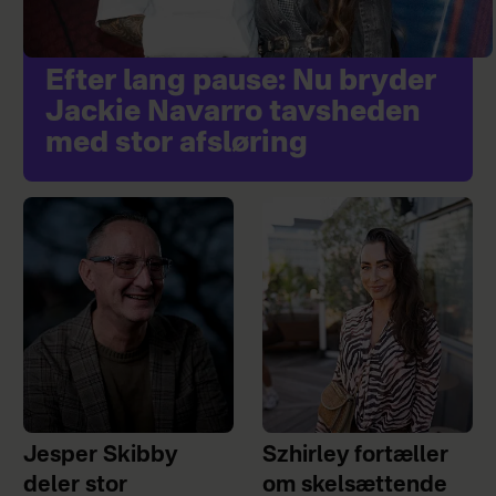
Efter lang pause: Nu bryder
Jackie Navarro tavsheden
med stor afsløring
Jesper Skibby
Szhirley fortæller
deler stor
om skelsættende