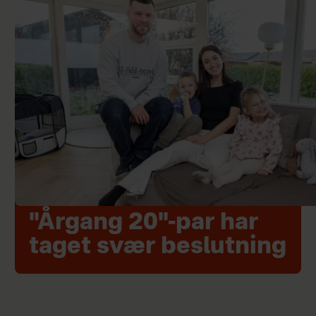
"Årgang 20"-par har
taget svær beslutning