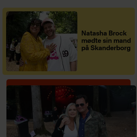
Natasha Brock
mødte sin mand
på Skanderborg