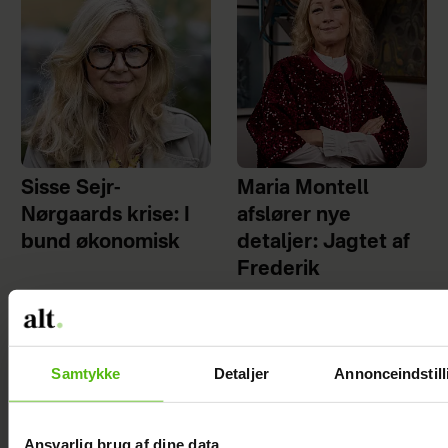
Sisse Sejr-
Maria Montell
Nørgaards krise: I
afslører nye
bund økonomisk
detaljer: Jagtet af
Frederik
Samtykke
Detaljer
Annonceindstill
Ansvarlig brug af dine data