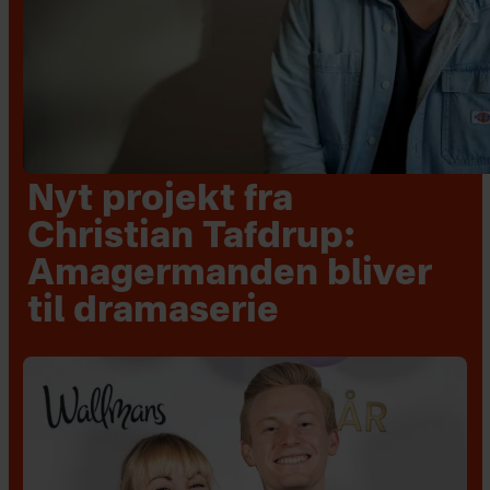
Nyt projekt fra
Christian Tafdrup:
Amagermanden bliver
til dramaserie