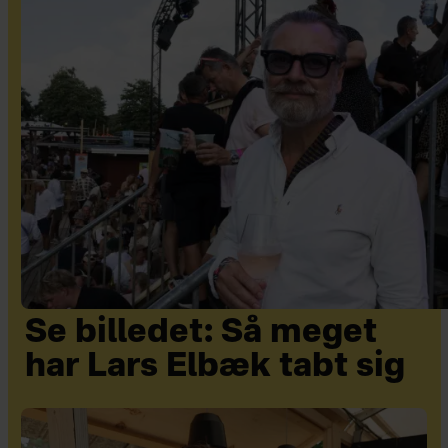
Se billedet: Så meget
har Lars Elbæk tabt sig