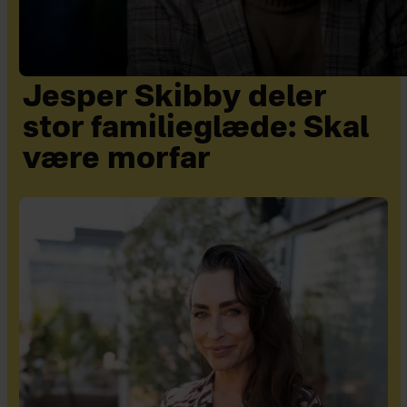
Jesper Skibby deler
stor familieglæde: Skal
være morfar