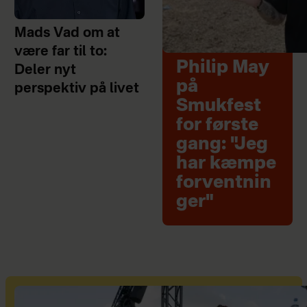
Mads Vad om at
være far til to:
Philip May
Deler nyt
på
perspektiv på livet
Smukfest
for første
gang: "Jeg
har kæmpe
forventnin
ger"