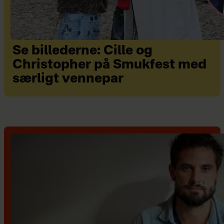
Se billederne: Cille og
Christopher på Smukfest med
særligt vennepar