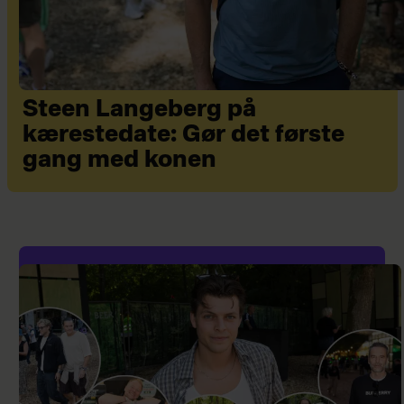
Steen Langeberg på
kærestedate: Gør det første
gang med konen