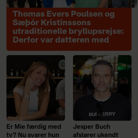
Thomas Evers Poulsen og
Sæþór Kristínssons
utraditionelle bryllupsrejse:
Derfor var datteren med
Er Mie færdig med
Jesper Buch
tv? Nu svarer hun
afslører ukendt