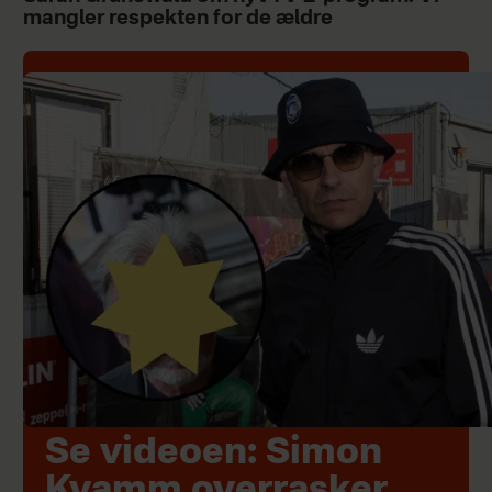
mangler respekten for de ældre
Se videoen: Simon
Kvamm overrasker