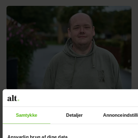
TV 2-profilen Stefan Jepsen ramt af
nyresvigt
Samtykke
Detaljer
Annonceindstill
Ansvarlig brug af dine data