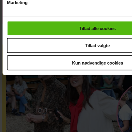
Marketing
Du kan til enhver tid trække dit samtykke tilbage via linket i 
læse mere om vores brug af cookies, samarbejdspartnere og
personoplysninger i forbindelse hermed i både
Tillad alle cookies
vores
privatlivspolitik
og
cookiepolitik
.
Tillad valgte
Kun nødvendige cookies