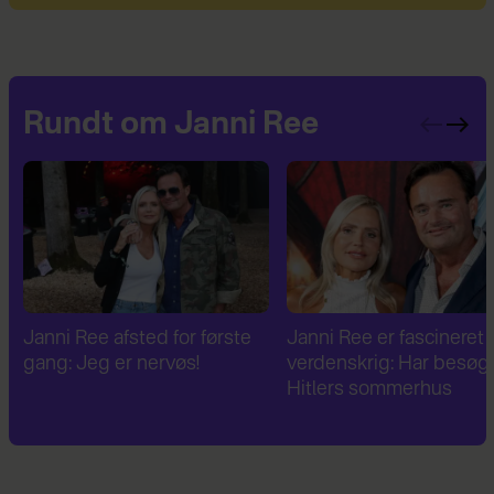
Rundt om Janni Ree
Janni Ree er fascineret af 2.
Janni Ree bryder
verdenskrig: Har besøgt
tavsheden: "Det er
Hitlers sommerhus
fuldstændig absurd"