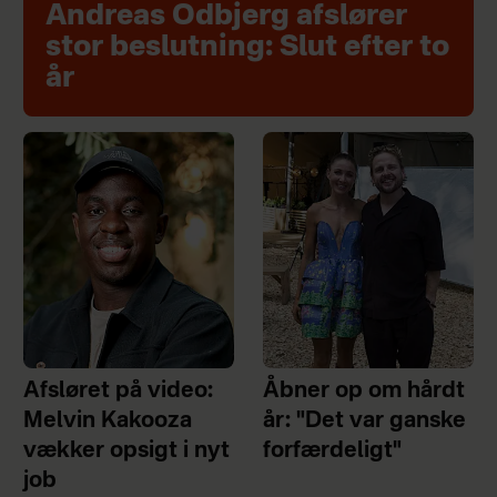
Andreas Odbjerg afslører
stor beslutning: Slut efter to
år
Afsløret på video:
Åbner op om hårdt
Melvin Kakooza
år: "Det var ganske
vækker opsigt i nyt
forfærdeligt"
job