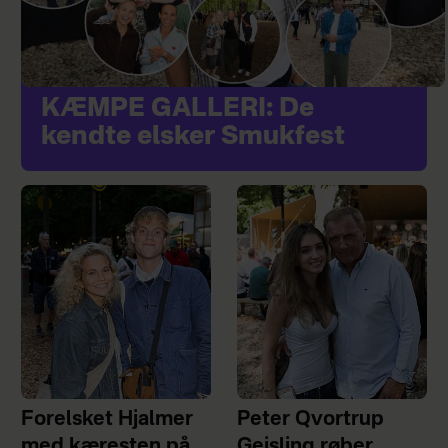
KÆMPE GALLERI: De
kendte elsker Smukfest
Forelsket Hjalmer
Peter Qvortrup
med kæresten på
Geisling røber