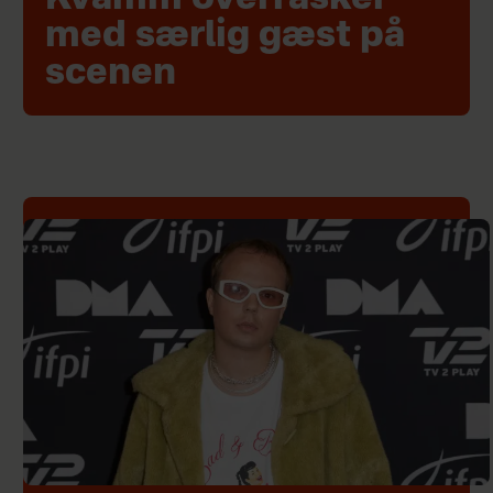
med særlig gæst på
scenen