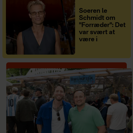
Soeren le
Schmidt om
"Forræder": Det
var svært at
være i