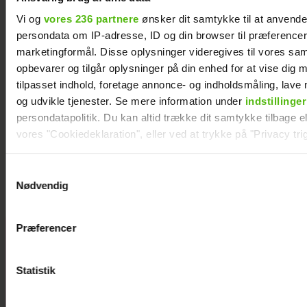
Vi og
vores 236 partnere
ønsker dit samtykke til at anvend
persondata om IP-adresse, ID og din browser til præferencer, 
marketingformål. Disse oplysninger videregives til vores sa
opbevarer og tilgår oplysninger på din enhed for at vise dig 
tilpasset indhold, foretage annonce- og indholdsmåling, lav
og udvikle tjenester. Se mere information under
indstillinger
persondatapolitik. Du kan altid trække dit samtykke tilbage ell
vores "Cookiedeklaration", eller ved at trykke på "Privacy trig
Natasha Brock mødte sin mand på
Skanderborg
Dine valg anvendes på hele websitet.
Samtykkevalg
Nødvendig
Vi ønsker dit samtykke til at indsamle og bruge data for at k
relevant journalistisk indhold til dig.
Præferencer
Vi anvender egne cookies og cookies fra tredjeparter til at a
Janni Ree
vores hjemmeside. Vi indsamler data om IP, ID og din browser 
afsted for
generere statistik og huske dine præferencer samt til brug fo
første gang:
Statistik
optimere vores reklametiltag på sociale medier og til at vise d
Jeg er nervøs!
med sociale medier.