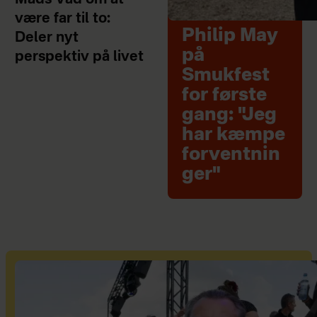
Mads Vad om at
være far til to:
Philip May
Deler nyt
på
perspektiv på livet
Smukfest
for første
gang: "Jeg
har kæmpe
forventnin
ger"