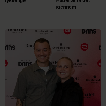
lykkelige
Håber at få det
igennem