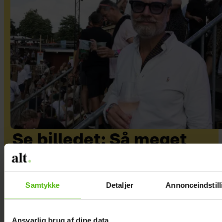
Se billedet: Så meget
har Lars Elbæk tabt sig
Samtykke
Detaljer
Annonceindstill
Ansvarlig brug af dine data