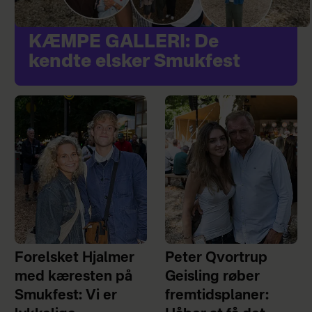
KÆMPE GALLERI: De
kendte elsker Smukfest
Forelsket Hjalmer
Peter Qvortrup
med kæresten på
Geisling røber
Smukfest: Vi er
fremtidsplaner: