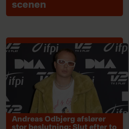
scenen
Andreas Odbjerg afslører
stor beslutning: Slut efter to