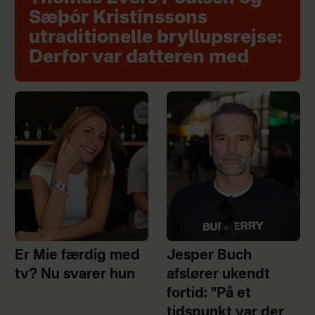
Sæþór Kristínssons
utraditionelle bryllupsrejse:
Derfor var datteren med
Er Mie færdig med
Jesper Buch
tv? Nu svarer hun
afslører ukendt
fortid: "På et
tidspunkt var der