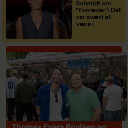
Schmidt om
"Forræder": Det
var svært at
være i
Thomas Evers Poulsen og