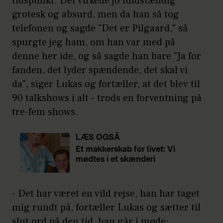
tidspunkt. Det virkede jo fuldstændig
grotesk og absurd, men da han så tog
telefonen og sagde "Det er Pilgaard," så
spurgte jeg ham, om han var med på
denne her ide, og så sagde han bare "Ja for
fanden, det lyder spændende, det skal vi
da", siger Lukas og fortæller, at det blev til
90 talkshows i alt - trods en forventning på
tre-fem shows.
LÆS OGSÅ
Et makkerskab for livet: Vi
mødtes i et skænderi
- Det har været en vild rejse, han har taget
mig rundt på, fortæller Lukas og sætter til
slut ord på den tid, han går i møde: