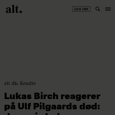
LOG IND
Annonce
alt.dk
Kendte
Lukas Birch reagerer
på Ulf Pilgaards død: