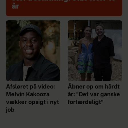
år
Afsløret på video:
Åbner op om hårdt
Melvin Kakooza
år: "Det var ganske
vækker opsigt i nyt
forfærdeligt"
job