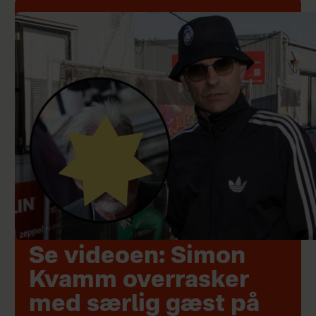
Se videoen: Simon
Kvamm overrasker
med særlig gæst på