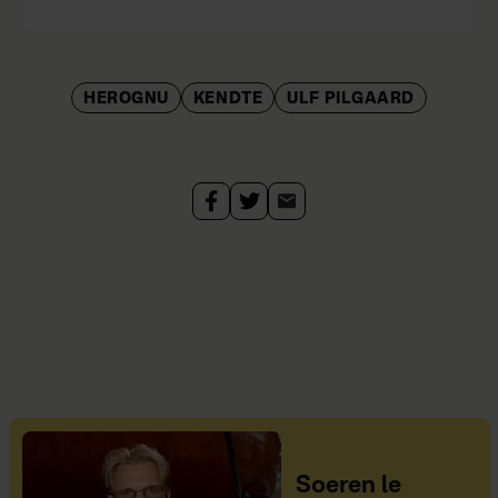
HEROGNU
KENDTE
ULF PILGAARD
Soeren le