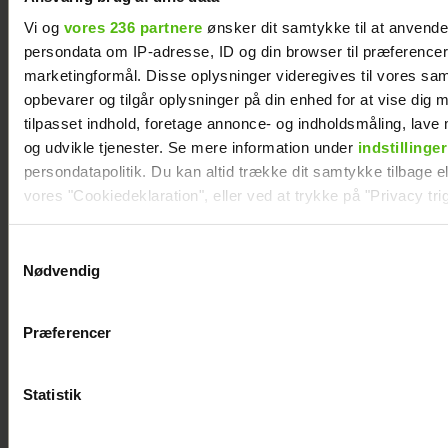
Vi og
vores 236 partnere
ønsker dit samtykke til at anvend
persondata om IP-adresse, ID og din browser til præferencer, 
marketingformål. Disse oplysninger videregives til vores sa
opbevarer og tilgår oplysninger på din enhed for at vise dig 
tilpasset indhold, foretage annonce- og indholdsmåling, lav
og udvikle tjenester. Se mere information under
indstillinger
persondatapolitik. Du kan altid trække dit samtykke tilbage ell
vores "Cookiedeklaration", eller ved at trykke på "Privacy trig
Mie og Anders nyder hinanden på Smukfest:
Forløseligt og skønt
Dine valg anvendes på hele websitet.
Samtykkevalg
Nødvendig
Vi ønsker dit samtykke til at indsamle og bruge data for at k
relevant journalistisk indhold til dig.
Præferencer
Vi anvender egne cookies og cookies fra tredjeparter til at a
vores hjemmeside. Vi indsamler data om IP, ID og din browser 
generere statistik og huske dine præferencer samt til brug fo
Statistik
optimere vores reklametiltag på sociale medier og til at vise d
med sociale medier.