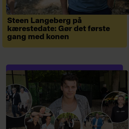
Steen Langeberg på
kærestedate: Gør det første
gang med konen