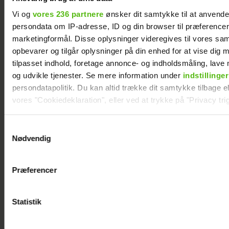
Vi og
vores 236 partnere
ønsker dit samtykke til at anvend
persondata om IP-adresse, ID og din browser til præferencer, 
marketingformål. Disse oplysninger videregives til vores sa
opbevarer og tilgår oplysninger på din enhed for at vise dig 
tilpasset indhold, foretage annonce- og indholdsmåling, lav
Maria Montell
Mascha og Troels
og udvikle tjenester. Se mere information under
indstillinger
afslører nye
har taget stor
persondatapolitik. Du kan altid trække dit samtykke tilbage ell
detaljer: Jagtet af
beslutning
vores "Cookiedeklaration", eller ved at trykke på "Privacy trig
Frederik
Dine valg anvendes på hele websitet.
Samtykkevalg
Nødvendig
Vi ønsker dit samtykke til at indsamle og bruge data for at k
relevant journalistisk indhold til dig.
Præferencer
Vi anvender egne cookies og cookies fra tredjeparter til at a
vores hjemmeside. Vi indsamler data om IP, ID og din browser 
generere statistik og huske dine præferencer samt til brug fo
Statistik
optimere vores reklametiltag på sociale medier og til at vise d
med sociale medier.