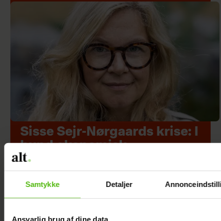
Sisse Sejr-Nørgaards krise: I
bund økonomisk
Samtykke
Detaljer
Annonceindstill
Ansvarlig brug af dine data