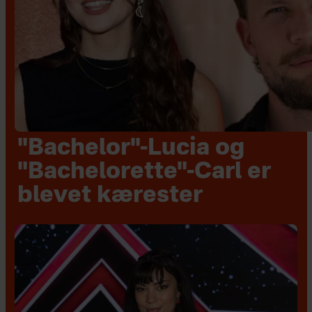
"Bachelor"-Lucia og
"Bachelorette"-Carl er
blevet kærester