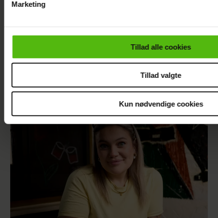
Marketing
Du kan til enhver tid trække dit samtykke tilbage via linket i 
læse mere om vores brug af cookies, samarbejdspartnere og
personoplysninger i forbindelse hermed i både
Tillad alle cookies
vores
privatlivspolitik
og
cookiepolitik
.
Christel Trubka er flyttet til Fyn for ny
Tillad valgte
kæreste
Kun nødvendige cookies