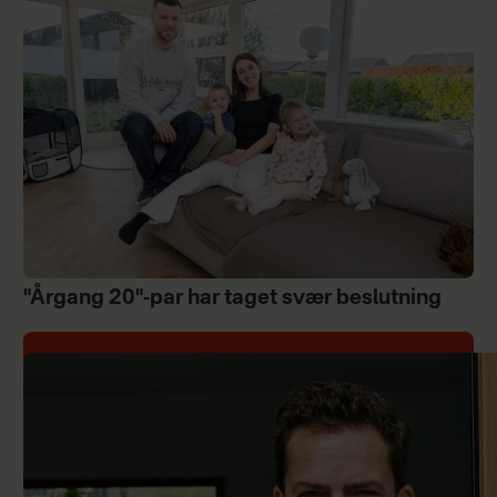
"Årgang 20"-par har taget svær beslutning