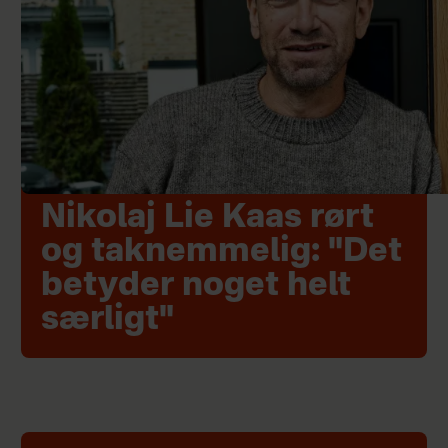
Nikolaj Lie Kaas rørt
og taknemmelig: "Det
betyder noget helt
særligt"