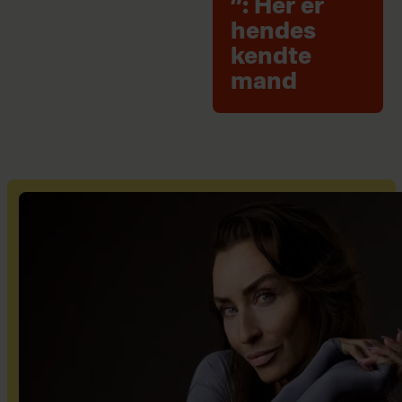
”: Her er
hendes
kendte
mand