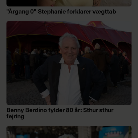
"Årgang 0"-Stephanie forklarer vægttab
Benny Berdino fylder 80 år: Sthur sthur
fejring