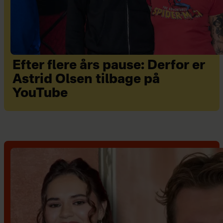
Efter flere års pause: Derfor er
Astrid Olsen tilbage på
YouTube