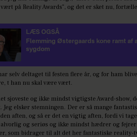
 vært på Reality Awards", og det er sket nu, fortæll
LÆS OGSÅ
Flemming Østergaards kone ramt af a
sygdom
ar selv deltaget til festen flere år, og for ham bliv
re, t han nu skal være vært.
det sjoveste og ikke mindst vigtigste Award-show, de
 Jeg elsker stemningen. Der er så mange fantasti
 den aften, og så er det en vigtig aften, fordi vi tag
 alvorlig og seriøs og ikke mindst hædrer og fejrer
, som bidrager til alt det her fantastiske reality-t