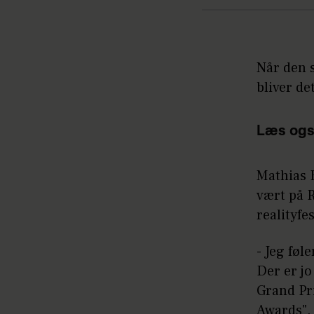
Når den s
bliver d
Læs ogs
Mathias 
vært på R
realityfe
- Jeg føl
Der er jo
Grand Pri
Awards". 