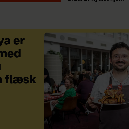
a er
 med
u
n flæsk