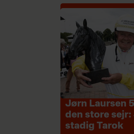
Jørn Laursen 5
den store sejr:
stadig Tarok