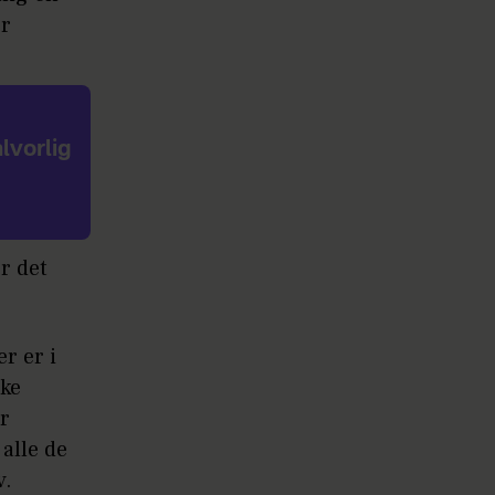
er
lvorlig
er det
r er i
ske
er
 alle de
v.