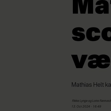
Ma
sco
væ
Mathias Helt ka
Rikke Lynge og
Lotte Røntved
13. Oct 2024 - 16:49