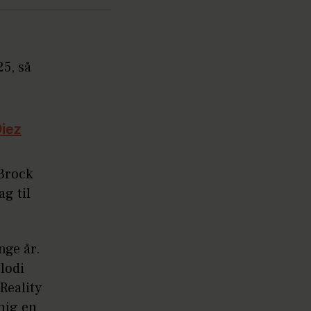
25, så
Diez
Brock
g til
nge år.
lodi
Reality
mig en