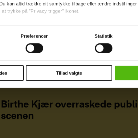
Du kan altid trække dit samtykke tilbage eller ændre indstillinger
 at trykke på "Privacy trigger" ikonet.
ebsitet.
Præferencer
Statistik
indsamle og bruge data for at kunne levere og finansiere relevant j
ookies fra tredjeparter til at at optimere dit besøg på vores hj
t sikre funktionalitet, generere statistik og huske dine præferenc
mere vores reklametiltag på sociale medier og til at vise dig fun
ies
Tillad valgte
dit samtykke tilbage via linket i vores cookiepolitik. Du kan læs
og behandling af dine personoplysninger i forbindelse hermed i
okiepolitik
.
Birthe Kjær overraskede publ
scenen