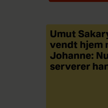
Umut Sakary
vendt hjem
Johanne: N
serverer ha