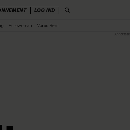
ONNEMENT
LOG IND
ig
Eurowoman
Vores Børn
Annonce