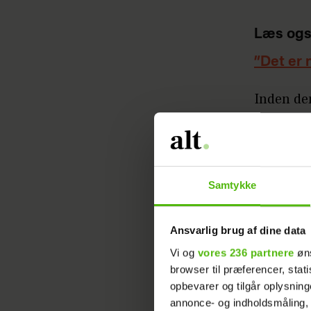
Læs ogs
”Det er 
Inden den
til alle, 
- Med mig
bagefter
Samtykke
den komm
De to la
Ansvarlig brug af dine data
Vi og
vores 236 partnere
øns
Læs ogs
browser til præferencer, stat
opbevarer og tilgår oplysning
annonce- og indholdsmåling,
MATHIAS HELT
KE