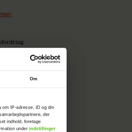
 mor:
opfordring
2025.
 dage
 lover
Om
 medvært.
a om IP-adresse, ID og din
d dans"
s samarbejdspartnere, der
set indhold, foretage
ormation under
indstillinger