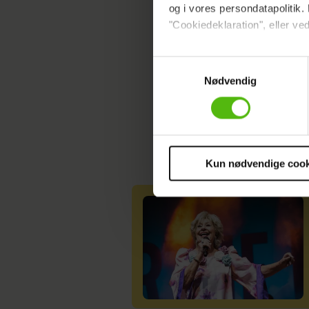
og i vores persondatapolitik. 
"Cookiedeklaration", eller ved
Dine valg anvendes på hele w
Samtykkevalg
Nødvendig
Vi ønsker dit samtykke til at 
Vi anvender egne cookies og c
om IP, ID og din browser for a
markedsføring, så vi kan opti
sociale medier.
Kun nødvendige cook
Du kan til enhver tid trække 
cookies, samarbejdspartnere 
vores
privatlivspolitik
og
co