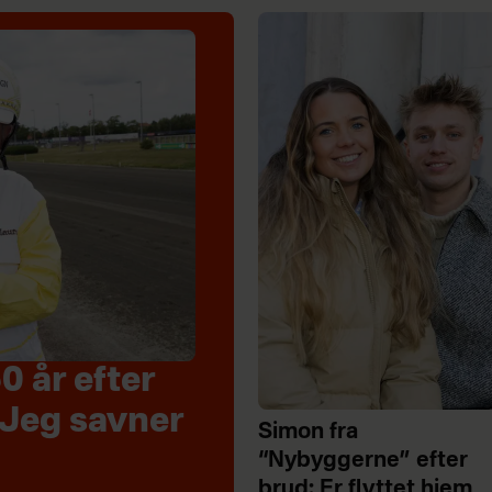
0 år efter
 Jeg savner
Simon fra
“Nybyggerne” efter
brud: Er flyttet hjem