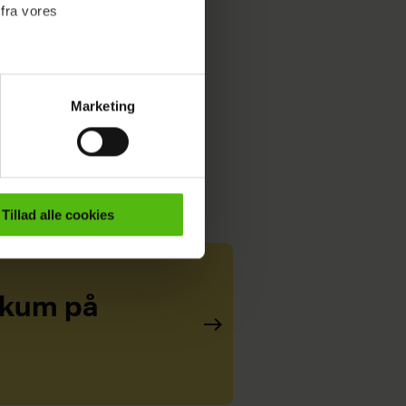
 fra vores
Marketing
ournalistisk indhold til dig.
emmeside. Vi indsamler data
er samt til brug for
ktioner i forbindelse med
Tillad alle cookies
e mere om vores brug af
 både
ikum på