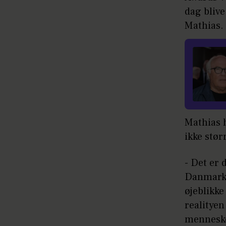
dag blive
Mathias.
Mathias h
ikke stør
- Det er 
Danmark.
øjeblikke
realityen
mennesker