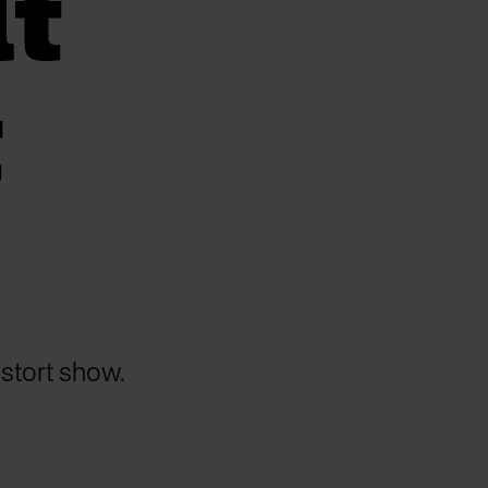
lt
t
 stort show.