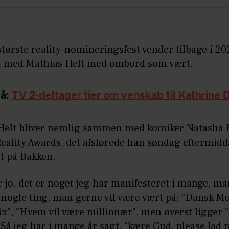
tørste reality-nomineringsfest vender tilbage i 20
et med Mathias Helt med ombord som vært.
å:
TV 2-deltager tier om venskab til Kathrine 
Helt bliver nemlig sammen med komiker Natasha 
eality Awards, det afslørede han søndag eftermidda
st på Bakken.
er jo, det er noget jeg har manifesteret i mange, ma
 nogle ting, man gerne vil være vært på; "Dansk Me
x", "Hvem vil være millionær", men øverst ligger "
Så jeg har i mange år sagt, "kære Gud, please lad 