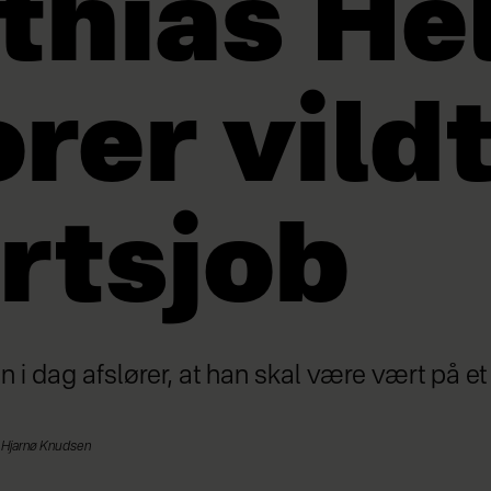
thias He
rer vild
rtsjob
n i dag afslører, at han skal være vært på et
 Hjarnø Knudsen