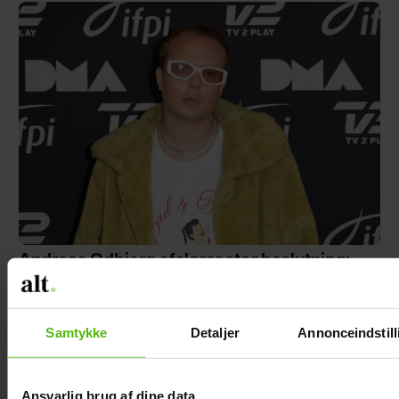
Andreas Odbjerg afslører stor beslutning:
Slut efter to år
Samtykke
Detaljer
Annonceindstill
Ansvarlig brug af dine data