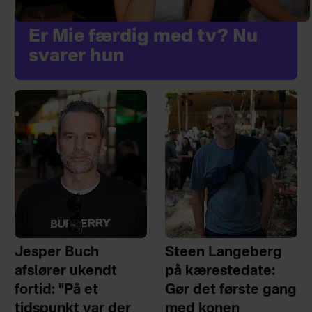
Er Mie færdig med tv? Nu
svarer hun
Jesper Buch
Steen Langeberg
afslører ukendt
på kærestedate:
fortid: "På et
Gør det første gang
tidspunkt var der
med konen