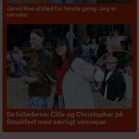
Janni Ree afsted for første gang: Jeg er
nervøs!
Se billederne: Cille og Christopher på
Smukfest med særligt vennepar