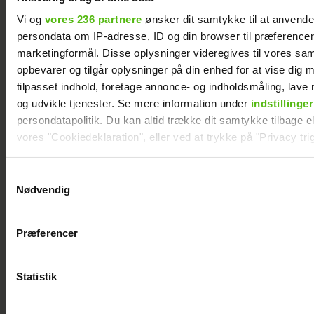
Vi og
vores 236 partnere
ønsker dit samtykke til at anvend
persondata om IP-adresse, ID og din browser til præferencer, 
marketingformål. Disse oplysninger videregives til vores sa
opbevarer og tilgår oplysninger på din enhed for at vise dig 
tilpasset indhold, foretage annonce- og indholdsmåling, lav
og udvikle tjenester. Se mere information under
indstillinger
persondatapolitik. Du kan altid trække dit samtykke tilbage ell
Afsløret på video: Melvin Kakooza vækker
vores "Cookiedeklaration", eller ved at trykke på "Privacy trig
opsigt i nyt job
Dine valg anvendes på hele websitet.
Samtykkevalg
Nødvendig
Vi ønsker dit samtykke til at indsamle og bruge data for at k
relevant journalistisk indhold til dig.
Præferencer
Vi anvender egne cookies og cookies fra tredjeparter til at a
vores hjemmeside. Vi indsamler data om IP, ID og din browser 
generere statistik og huske dine præferencer samt til brug fo
Statistik
optimere vores reklametiltag på sociale medier og til at vise d
med sociale medier.