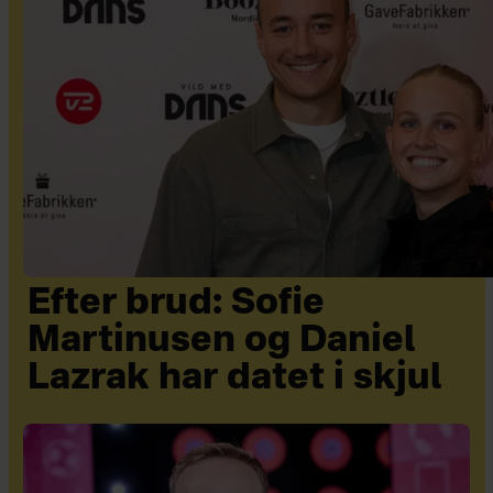
Efter brud: Sofie
Martinusen og Daniel
Lazrak har datet i skjul