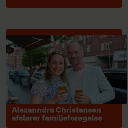
Alexanndra Christensen
afslører familieforøgelse