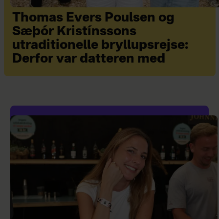
Thomas Evers Poulsen og
Sæþór Kristínssons
utraditionelle bryllupsrejse:
Derfor var datteren med