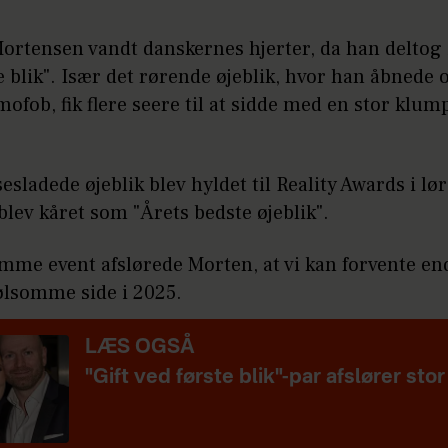
rtensen vandt danskernes hjerter, da han deltog i
e blik". Især det rørende øjeblik, hvor han åbnede 
ofob, fik flere seere til at sidde med en stor klump
sesladede øjeblik blev hyldet til Reality Awards i lø
blev kåret som "Årets bedste øjeblik".
mme event afslørede Morten, at vi kan forvente e
ølsomme side i 2025.
LÆS OGSÅ
"Gift ved første blik"-par afslører stor