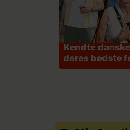
Kendte danske
deres bedste f