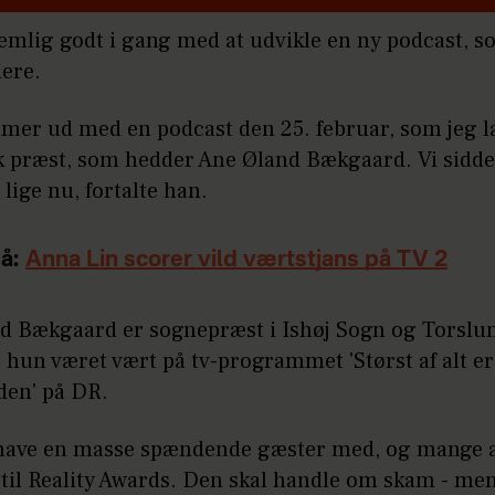
emlig godt i gang med at udvikle en ny podcast, s
iere.
mmer ud med en podcast den 25. februar, som jeg 
sk præst, som hedder Ane Øland Bækgaard. Vi sidde
 lige nu, fortalte han.
å:
Anna Lin scorer vild værtstjans på TV 2
d Bækgaard er sognepræst i Ishøj Sogn og Torslu
 hun været vært på tv-programmet 'Størst af alt er
den' på DR.
l have en masse spændende gæster med, og mange 
 til Reality Awards. Den skal handle om skam - me