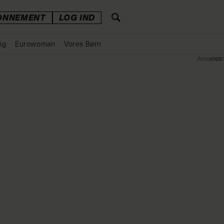
ONNEMENT
LOG IND
ig
Eurowoman
Vores Børn
Annonce