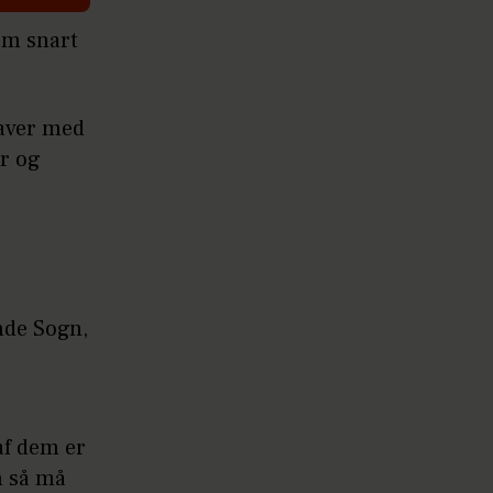
om snart
laver med
r og
nde Sogn,
af dem er
n så må