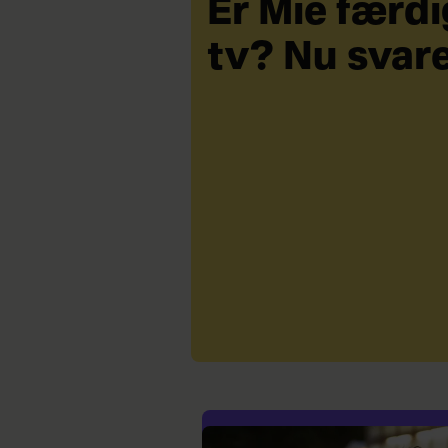
Er Mie færd
tv? Nu svar