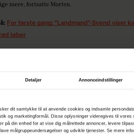
sige mere, fortsatte Morten.
å:
For første gang: "Landmand"-Svend viser 
rød løber
n er produceret i samarbejde med Podimo og får 
ebruar.
KENDTE
HEROGNU
Detaljer
Annonceindstillinger
ker dit samtykke til at anvende cookies og indsamle persondat
istik og marketingformål. Disse oplysninger videregives til vore
er på din enhed for at vise dig målrettede annoncer, levere tilpas
 lave målgruppeundersøgelser og udvikle tjenester. Se mere inf