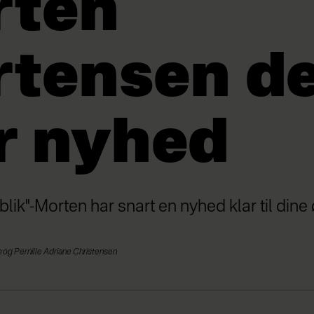
rten
tensen de
r nyhed
 blik"-Morten har snart en nyhed klar til din
og Pernille Adriane Christensen