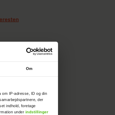
kæresten
premiere
Om
a om IP-adresse, ID og din
s samarbejdspartnere, der
set indhold, foretage
ormation under
indstillinger