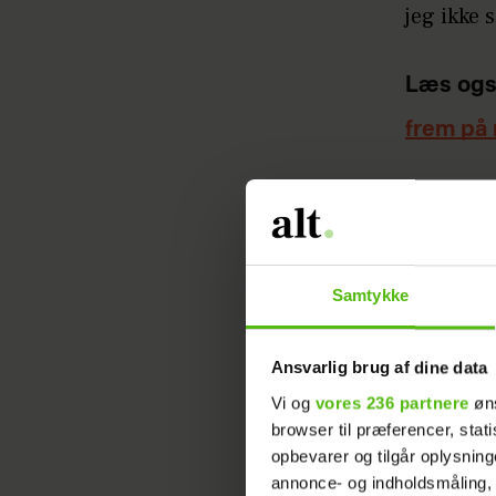
jeg ikke 
Læs ogs
frem på 
Podcaste
den 25. f
GIFT VED FØRSTE BLIK
Samtykke
Ansvarlig brug af dine data
Vi og
vores 236 partnere
øns
browser til præferencer, stat
opbevarer og tilgår oplysning
annonce- og indholdsmåling,