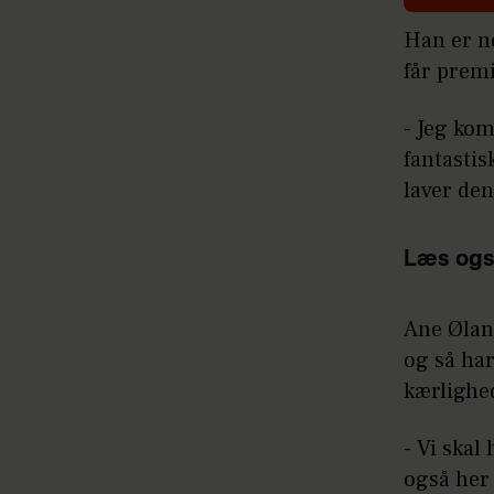
Han er n
får prem
- Jeg ko
fantasti
laver den
Læs ogs
Ane Ølan
og så har
kærlighe
- Vi ska
også her