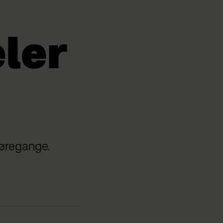
ler
e øregange.