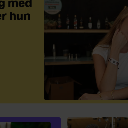
ig med
er hun