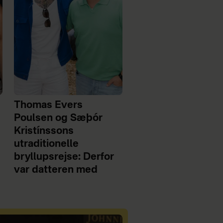
Thomas Evers
Poulsen og Sæþór
Kristínssons
utraditionelle
bryllupsrejse: Derfor
var datteren med