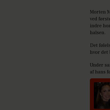
Morten Mo
ved først
indre hom
halsen.
Det følel
hvor det 
Under sa
af hans f