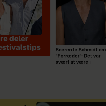
re deler
estivalstips
Soeren le Schmidt om
"Forræder": Det var
svært at være i