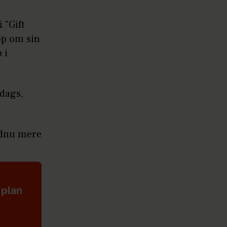
 "Gift
op om sin
 i
rdags,
ndnu mere
 plan