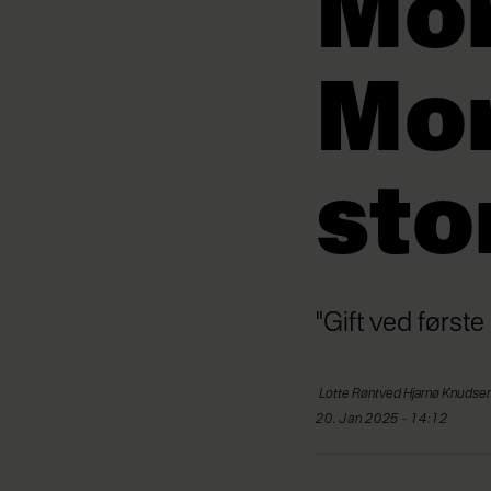
Mo
Mor
sto
"Gift ved første
Lotte Røntved Hjarnø
Knudsen 
20. Jan 2025 - 14:12