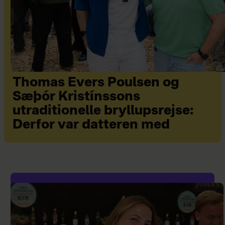
Thomas Evers Poulsen og
Sæþór Kristínssons
utraditionelle bryllupsrejse:
Derfor var datteren med