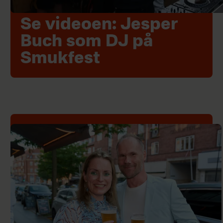
Se videoen: Jesper
Buch som DJ på
Smukfest