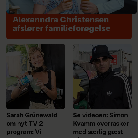
Alexanndra Christensen
afslører familieforøgelse
Sarah Grünewald
Se videoen: Simon
om nyt TV 2-
Kvamm overrasker
program: Vi
med særlig gæst