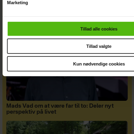
Marketing
Lazrak har datet i skjul
Du kan til enhver tid trække dit samtykke tilbage via linket i 
læse mere om vores brug af cookies, samarbejdspartnere og
personoplysninger i forbindelse hermed i både
Tillad alle cookies
vores
privatlivspolitik
og
cookiepolitik
.
Tillad valgte
Kun nødvendige cookies
Mads Vad om at være far til to: Deler nyt
perspektiv på livet