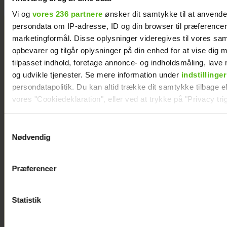
Vi og
vores 236 partnere
ønsker dit samtykke til at anvend
persondata om IP-adresse, ID og din browser til præferencer, 
marketingformål. Disse oplysninger videregives til vores sa
opbevarer og tilgår oplysninger på din enhed for at vise dig 
tilpasset indhold, foretage annonce- og indholdsmåling, lav
og udvikle tjenester. Se mere information under
indstillinger
persondatapolitik. Du kan altid trække dit samtykke tilbage ell
vores "Cookiedeklaration", eller ved at trykke på "Privacy trig
Dine valg anvendes på hele websitet.
Samtykkevalg
Nødvendig
Vi ønsker dit samtykke til at indsamle og bruge data for at k
relevant journalistisk indhold til dig.
Præferencer
Vi anvender egne cookies og cookies fra tredjeparter til at a
vores hjemmeside. Vi indsamler data om IP, ID og din browser 
generere statistik og huske dine præferencer samt til brug fo
Statistik
Efter brud: Sofie
optimere vores reklametiltag på sociale medier og til at vise d
Martinusen og Daniel
med sociale medier.