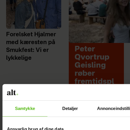
Forelsket Hjalmer
med kæresten på
Peter
Smukfest: Vi er
Qvortrup
lykkelige
Geisling
røber
fremtidspl
aner: Håber
at få det
igennem
Samtykke
Detaljer
Annonceindstill
Ansvarlig brug af dine data