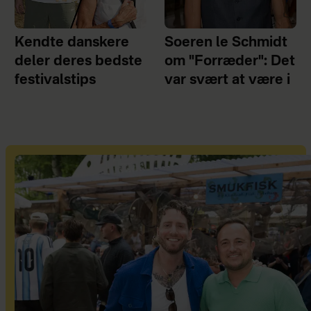
Kendte danskere
Soeren le Schmidt
deler deres bedste
om "Forræder": Det
festivalstips
var svært at være i