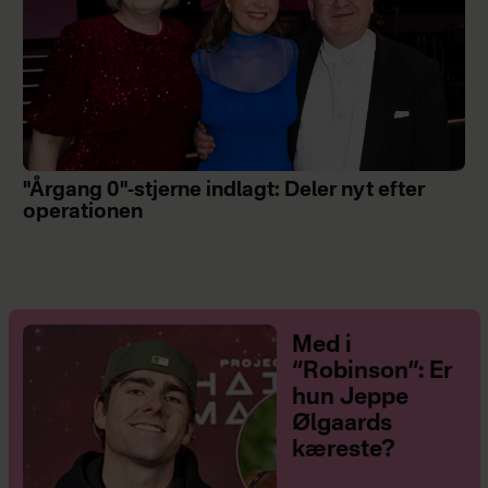
"Årgang 0"-stjerne indlagt: Deler nyt efter
operationen
Med i
“Robinson”: Er
hun Jeppe
Ølgaards
kæreste?