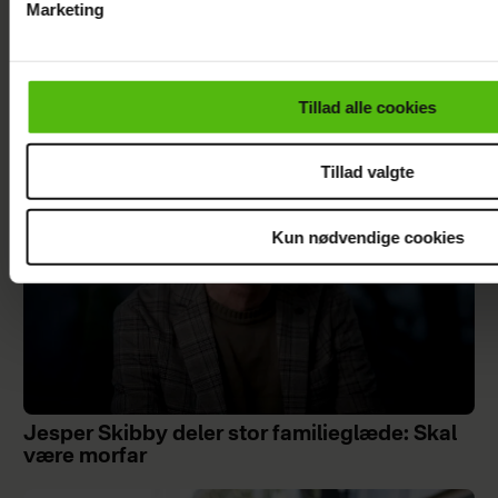
Marketing
Du kan til enhver tid trække dit samtykke tilbage via linket i 
Efter lang pause: Nu bryder Jackie Navarro
læse mere om vores brug af cookies, samarbejdspartnere og
tavsheden med stor afsløring
personoplysninger i forbindelse hermed i både
Tillad alle cookies
vores
privatlivspolitik
og
cookiepolitik
.
Tillad valgte
Kun nødvendige cookies
Jesper Skibby deler stor familieglæde: Skal
være morfar