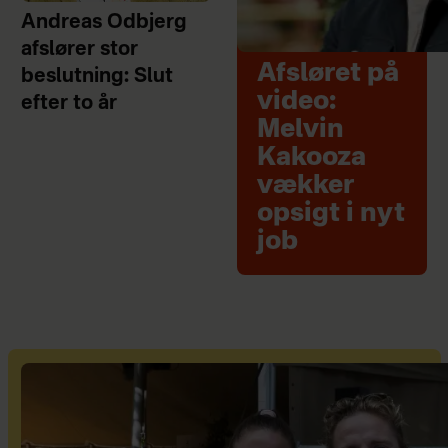
Andreas Odbjerg
afslører stor
Afsløret på
beslutning: Slut
video:
efter to år
Melvin
Kakooza
vækker
opsigt i nyt
job