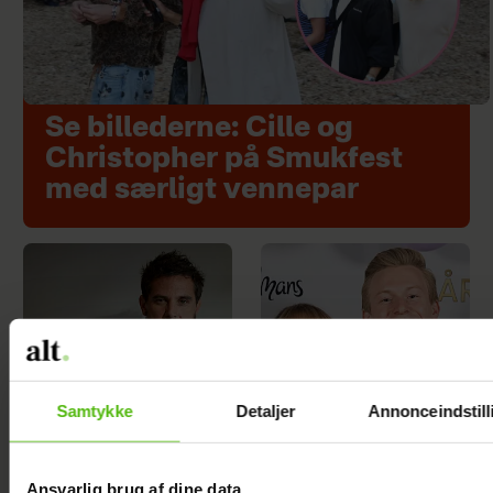
Se billederne: Cille og
Christopher på Smukfest
med særligt vennepar
Samtykke
Detaljer
Annonceindstill
Ansvarlig brug af dine data