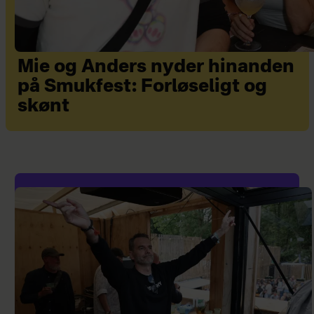
Mie og Anders nyder hinanden
på Smukfest: Forløseligt og
skønt