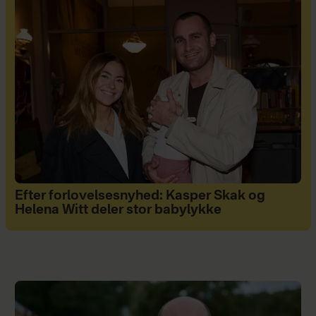
Efter forlovelsesnyhed: Kasper Skak og
Helena Witt deler stor babylykke