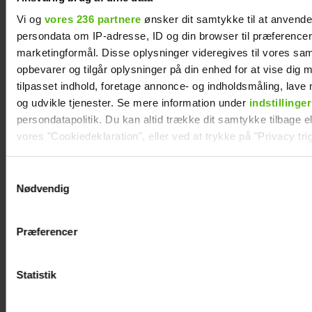
Nyt projekt fra
Albert Harson
Vi og
vores 236 partnere
ønsker dit samtykke til at anvend
Christian Tafdrup:
åbner op: Sådan
persondata om IP-adresse, ID og din browser til præferencer, 
Amagermanden
var det at kysse en
marketingformål. Disse oplysninger videregives til vores sa
bliver til
mand
opbevarer og tilgår oplysninger på din enhed for at vise dig 
dramaserie
tilpasset indhold, foretage annonce- og indholdsmåling, lav
og udvikle tjenester. Se mere information under
indstillinger
persondatapolitik. Du kan altid trække dit samtykke tilbage ell
vores "Cookiedeklaration", eller ved at trykke på "Privacy trig
Dine valg anvendes på hele websitet.
Samtykkevalg
Nødvendig
Vi ønsker dit samtykke til at indsamle og bruge data for at k
relevant journalistisk indhold til dig.
Præferencer
Vi anvender egne cookies og cookies fra tredjeparter til at a
vores hjemmeside. Vi indsamler data om IP, ID og din browser 
generere statistik og huske dine præferencer samt til brug fo
Statistik
optimere vores reklametiltag på sociale medier og til at vise d
med sociale medier.