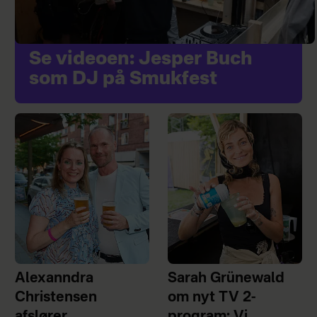
Se videoen: Jesper Buch
som DJ på Smukfest
Alexanndra
Sarah Grünewald
Christensen
om nyt TV 2-
afslører
program: Vi