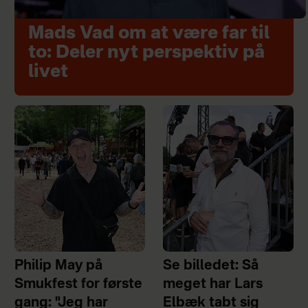
Mads Vad om at være far til
to: Deler nyt perspektiv på
livet
Philip May på
Se billedet: Så
Smukfest for første
meget har Lars
gang: "Jeg har
Elbæk tabt sig