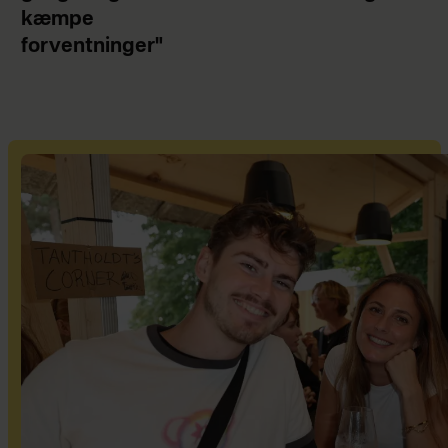
kæmpe
forventninger"