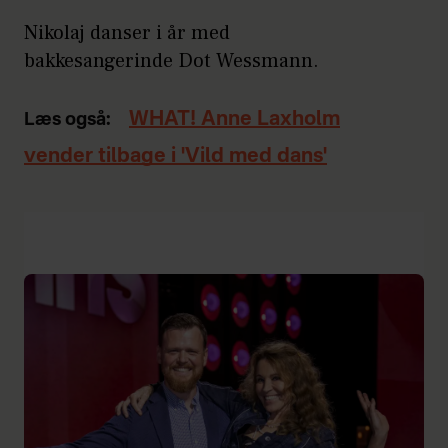
Nikolaj danser i år med
bakkesangerinde Dot Wessmann.
WHAT! Anne Laxholm
Læs også:
vender tilbage i 'Vild med dans'