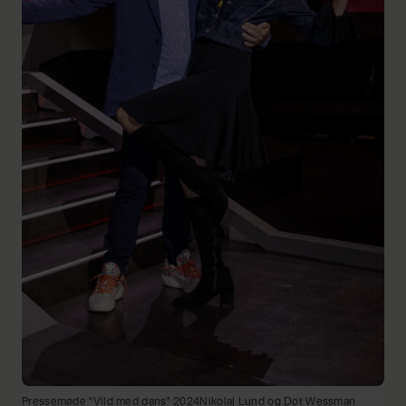
Pressemøde "Vild med dans" 2024Nikolaj Lund og Dot Wessman