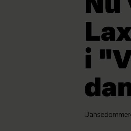
Nu 
Lax
i "
dan
Dansedommeren 