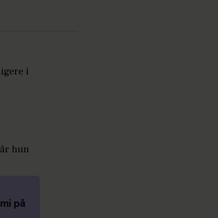
igere i
når hun
emi på