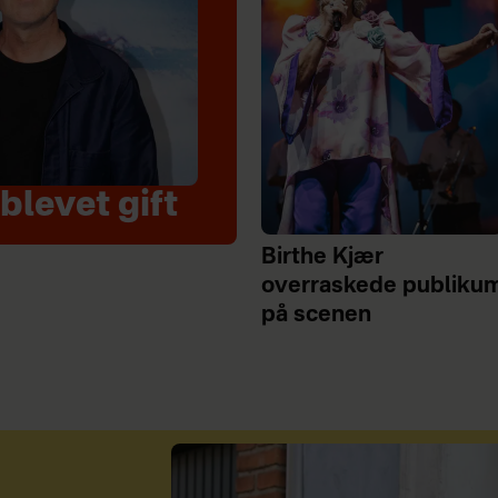
blevet gift
Birthe Kjær
overraskede publiku
på scenen