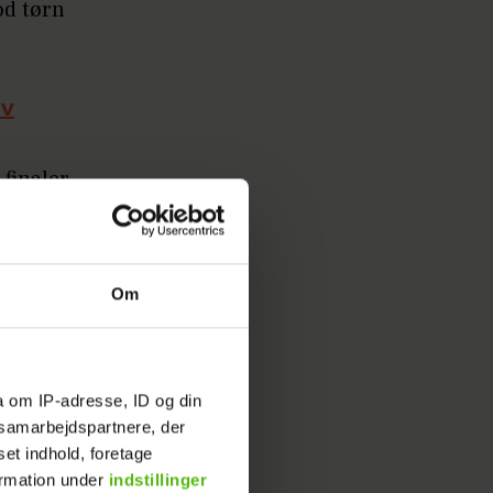
od tørn
yv
 finaler
et
Om
a om IP-adresse, ID og din
s samarbejdspartnere, der
set indhold, foretage
ormation under
indstillinger