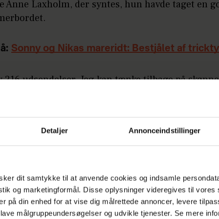
de Anne Laxholm, der syntes, hun havde taget en g
merbordet.
å:
Sonny og Nikas mareridt: Bestjålet af trickt
v 216 udsendelser. Jeg kan tænke tilbage på skønne
 Cancer” på Det Kongelige Teater. Min tid har vær
sk, og jeg er meget taknemmelig, sagde hun.
Detaljer
Annonceindstillinger
VILD MED DANS
ker dit samtykke til at anvende cookies og indsamle persondat
istik og marketingformål. Disse oplysninger videregives til vore
er på din enhed for at vise dig målrettede annoncer, levere tilpas
 lave målgruppeundersøgelser og udvikle tjenester. Se mere inf