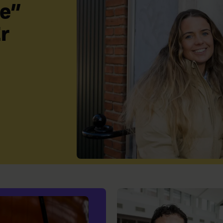
e”
Er