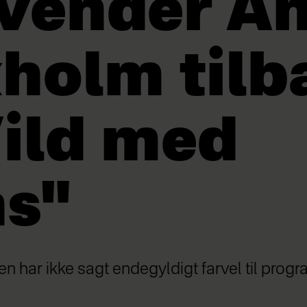
vender A
holm tilb
Vild med
s"
har ikke sagt endegyldigt farvel til prog