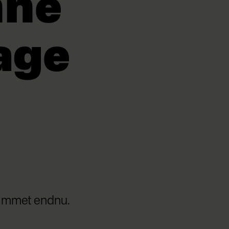
nne
age
rammet endnu.