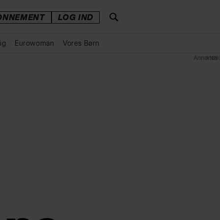
ONNEMENT
LOG IND
ig
Eurowoman
Vores Børn
Annonce