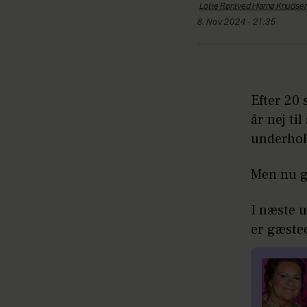
Lotte Røntved Hjarnø
Knudse
8. Nov 2024 - 21:35
Efter 20 
år nej ti
underho
Men nu 
I næste 
er gæste