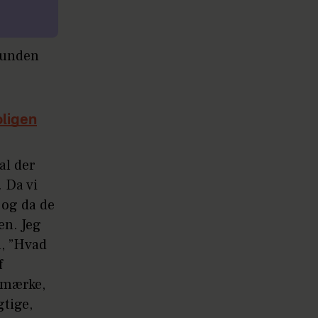
runden
oligen
al der
. Da vi
 og da de
gen. Jeg
, ”Hvad
f
g mærke,
gtige,