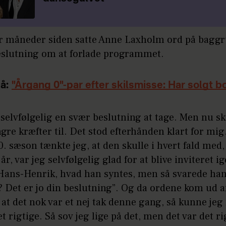
ar måneder siden satte Anne Laxholm ord på bagg
beslutning om at forlade programmet.
å:
"Årgang 0"-par efter skilsmisse: Har solgt b
 selvfølgelig en svær beslutning at tage. Men nu sk
gre kræfter til. Det stod efterhånden klart for mig
0. sæson tænkte jeg, at den skulle i hvert fald med,
år, var jeg selvfølgelig glad for at blive inviteret i
Hans-Henrik, hvad han syntes, men så svarede han
 Det er jo din beslutning”. Og da ordene kom ud a
at det nok var et nej tak denne gang, så kunne je
et rigtige. Så sov jeg lige på det, men det var det ri