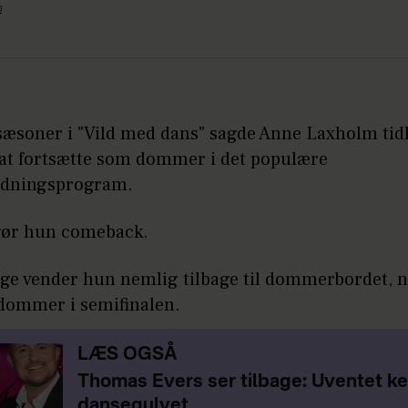
n
sæsoner i "Vild med dans" sagde Anne Laxholm tidl
l at fortsætte som dommer i det populære
ldningsprogram.
gør hun comeback.
uge vender hun nemlig tilbage til dommerbordet, 
dommer i semifinalen.
LÆS OGSÅ
Thomas Evers ser tilbage: Uventet k
dansegulvet