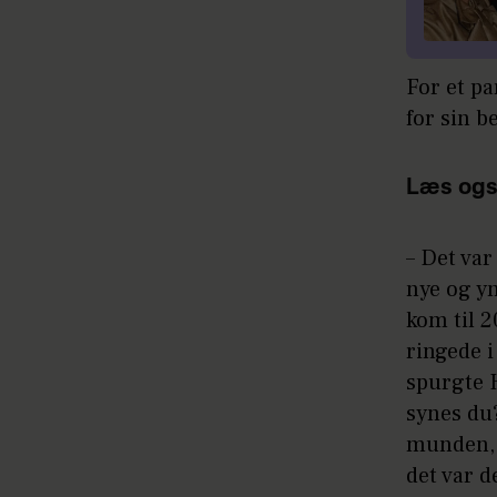
For et p
for sin 
Læs ogs
– Det var
nye og yn
kom til 2
ringede i 
spurgte 
synes du?
munden, 
det var d