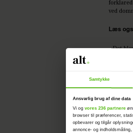
forklare
ved dom
Læs ogs
– Det ble
og ”Knæk
fantasti
Samtykke
KENDTE
HEROGNU
Ansvarlig brug af dine data
Vi og
vores 236 partnere
øns
browser til præferencer, stat
opbevarer og tilgår oplysning
annonce- og indholdsmåling,