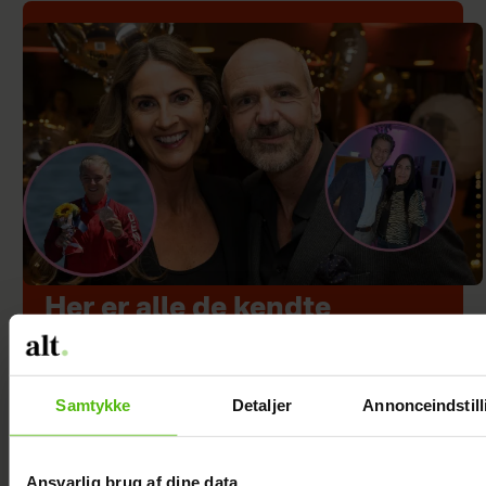
Her er alle de kendte
deltagere i årets
“Robinson”
Samtykke
Detaljer
Annonceindstill
Ansvarlig brug af dine data