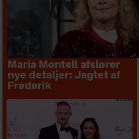
Maria Montell afslører
nye detaljer: Jagtet af
Frederik