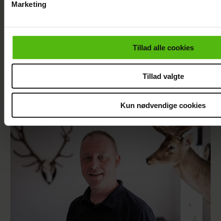
Marketing
Du kan til enhver tid trække dit samtykke tilbage via linket i 
læse mere om vores brug af cookies, samarbejdspartnere og
personoplysninger i forbindelse hermed i både
Tillad alle cookies
vores
privatlivspolitik
og
cookiepolitik
.
Tillad valgte
Asbjørn Riis er død
Kun nødvendige cookies