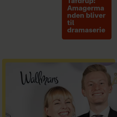
Tafdrup:
Amagerma
nden bliver
til
dramaserie