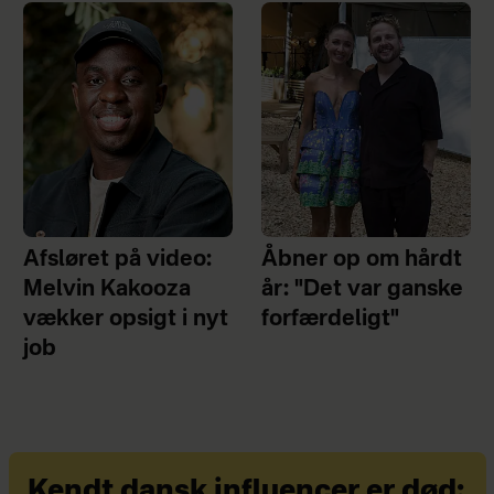
Afsløret på video:
Åbner op om hårdt
Melvin Kakooza
år: "Det var ganske
vækker opsigt i nyt
forfærdeligt"
job
Kendt dansk influencer er død: