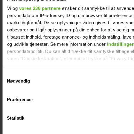
Vi og
vores 236 partnere
ønsker dit samtykke til at anvend
persondata om IP-adresse, ID og din browser til præferencer, 
marketingformål. Disse oplysninger videregives til vores sa
opbevarer og tilgår oplysninger på din enhed for at vise dig 
tilpasset indhold, foretage annonce- og indholdsmåling, lav
og udvikle tjenester. Se mere information under
indstillinger
persondatapolitik. Du kan altid trække dit samtykke tilbage ell
Ny deltager i
Szhirley åbner op
vores "Cookiedeklaration", eller ved at trykke på "Privacy trig
“Robinson”: Her er
om depression:
hendes kendte
"Jeg var bare ked af
Dine valg anvendes på hele websitet.
Samtykkevalg
mand
det konstant"
Nødvendig
Vi ønsker dit samtykke til at indsamle og bruge data for at k
relevant journalistisk indhold til dig.
Præferencer
Vi anvender egne cookies og cookies fra tredjeparter til at a
vores hjemmeside. Vi indsamler data om IP, ID og din browser 
generere statistik og huske dine præferencer samt til brug fo
Statistik
optimere vores reklametiltag på sociale medier og til at vise d
med sociale medier.