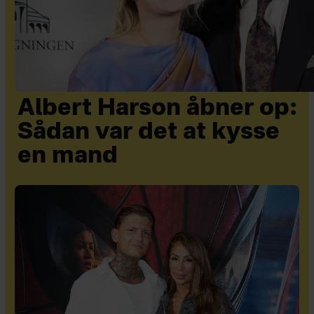
Albert Harson åbner op:
Sådan var det at kysse
en mand