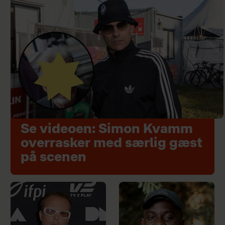
Se videoen: Simon Kvamm
overrasker med særlig gæst
på scenen