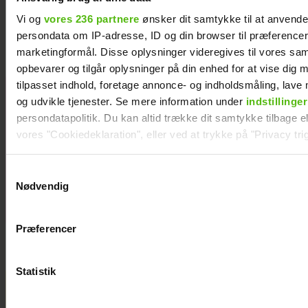
nyresvigt
Vi og
vores 236 partnere
ønsker dit samtykke til at anvend
persondata om IP-adresse, ID og din browser til præferencer, 
marketingformål. Disse oplysninger videregives til vores sa
opbevarer og tilgår oplysninger på din enhed for at vise dig 
tilpasset indhold, foretage annonce- og indholdsmåling, lav
Natasha Brock
og udvikle tjenester. Se mere information under
indstillinger
mødte sin
persondatapolitik. Du kan altid trække dit samtykke tilbage ell
mand på
vores "Cookiedeklaration", eller ved at trykke på "Privacy trig
Skanderborg
Dine valg anvendes på hele websitet.
Samtykkevalg
Nødvendig
Vi ønsker dit samtykke til at indsamle og bruge data for at k
relevant journalistisk indhold til dig.
Præferencer
Vi anvender egne cookies og cookies fra tredjeparter til at a
vores hjemmeside. Vi indsamler data om IP, ID og din browser 
generere statistik og huske dine præferencer samt til brug fo
Statistik
optimere vores reklametiltag på sociale medier og til at vise d
med sociale medier.