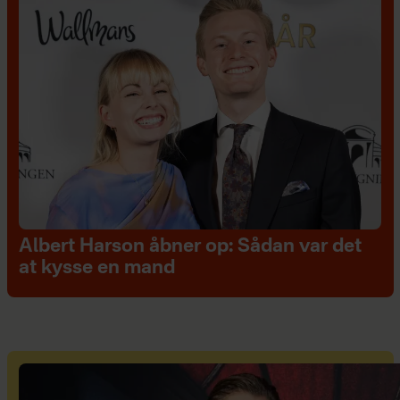
Albert Harson åbner op: Sådan var det
at kysse en mand