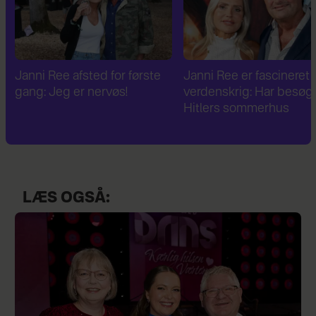
Janni Ree er fascineret af 2.
Janni Ree bryder
verdenskrig: Har besøgt
tavsheden: "Det er
Hitlers sommerhus
fuldstændig absurd"
LÆS OGSÅ: