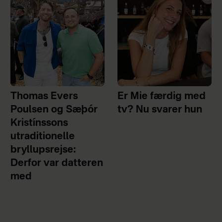
Thomas Evers
Er Mie færdig med
Poulsen og Sæþór
tv? Nu svarer hun
Kristínssons
utraditionelle
bryllupsrejse:
Derfor var datteren
med