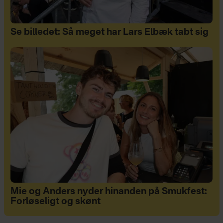
Se billedet: Så meget har Lars Elbæk tabt sig
Mie og Anders nyder hinanden på Smukfest:
Forløseligt og skønt