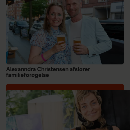
Alexanndra Christensen afslører
familieforøgelse