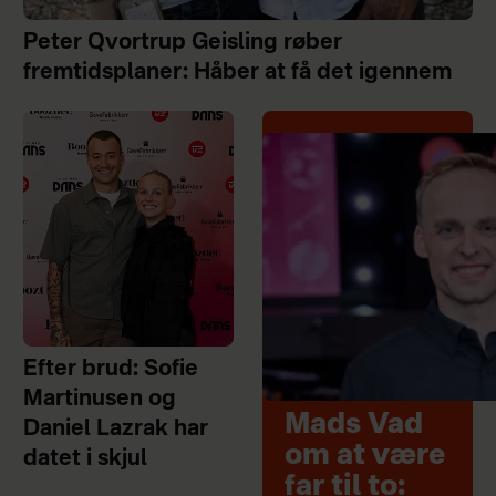
Peter Qvortrup Geisling røber
fremtidsplaner: Håber at få det igennem
Efter brud: Sofie
Martinusen og
Mads Vad
Daniel Lazrak har
om at være
datet i skjul
far til to: