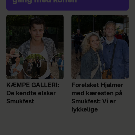
gang med konen
KÆMPE GALLERI:
Forelsket Hjalmer
De kendte elsker
med kæresten på
Smukfest
Smukfest: Vi er
lykkelige