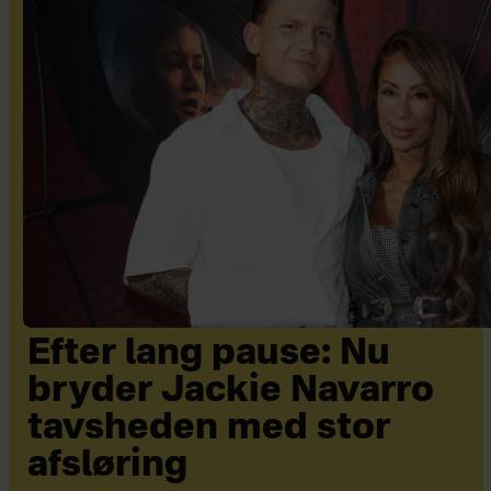
Efter lang pause: Nu
bryder Jackie Navarro
tavsheden med stor
afsløring