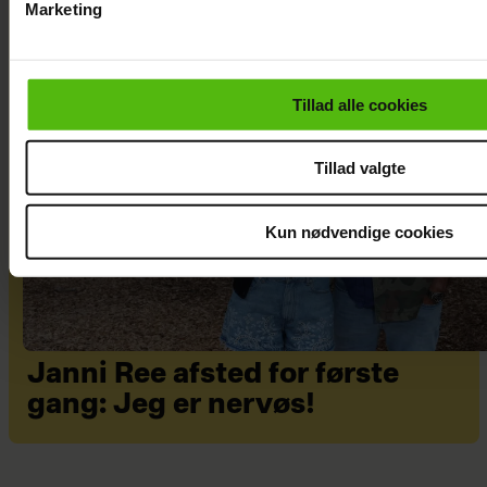
Marketing
Du kan til enhver tid trække dit samtykke tilbage via linket i 
læse mere om vores brug af cookies, samarbejdspartnere og
personoplysninger i forbindelse hermed i både
Tillad alle cookies
vores
privatlivspolitik
og
cookiepolitik
.
Tillad valgte
Kun nødvendige cookies
Janni Ree afsted for første
gang: Jeg er nervøs!