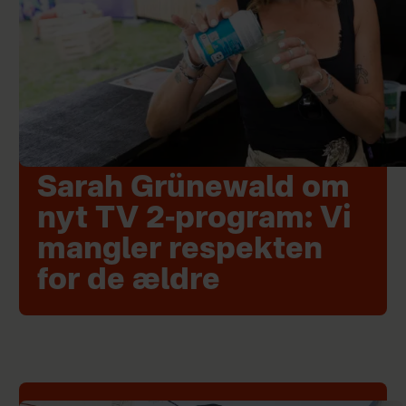
Sarah Grünewald om
nyt TV 2-program: Vi
mangler respekten
for de ældre