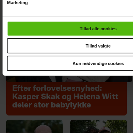
Marketing
Du kan til enhver tid trække dit samtykke tilbage via linket i 
læse mere om vores brug af cookies, samarbejdspartnere og
personoplysninger i forbindelse hermed i både
Tillad alle cookies
vores
privatlivspolitik
og
cookiepolitik
.
Tillad valgte
Kun nødvendige cookies
Efter forlovelsesnyhed:
Kasper Skak og Helena Witt
deler stor babylykke