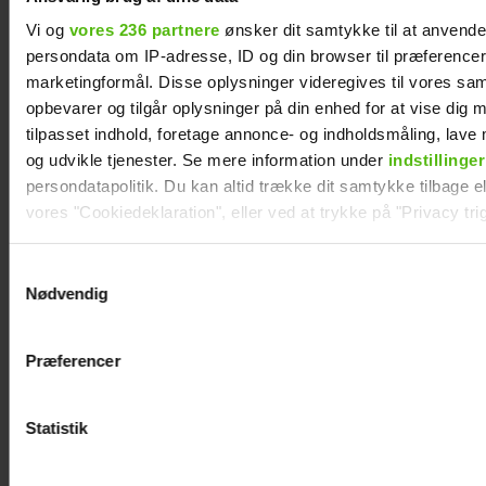
Vi og
vores 236 partnere
ønsker dit samtykke til at anvend
persondata om IP-adresse, ID og din browser til præferencer, 
marketingformål. Disse oplysninger videregives til vores sa
opbevarer og tilgår oplysninger på din enhed for at vise dig 
tilpasset indhold, foretage annonce- og indholdsmåling, lav
og udvikle tjenester. Se mere information under
indstillinger
persondatapolitik. Du kan altid trække dit samtykke tilbage ell
Åbner op om hårdt år: "Det var ganske
vores "Cookiedeklaration", eller ved at trykke på "Privacy trig
forfærdeligt"
Dine valg anvendes på hele websitet.
Samtykkevalg
Nødvendig
Kendt dansk
Vi ønsker dit samtykke til at indsamle og bruge data for at k
influencer er død:
relevant journalistisk indhold til dig.
Præferencer
Vi anvender egne cookies og cookies fra tredjeparter til at a
Blev kun 27 år
vores hjemmeside. Vi indsamler data om IP, ID og din browser 
generere statistik og huske dine præferencer samt til brug fo
Statistik
optimere vores reklametiltag på sociale medier og til at vise d
med sociale medier.