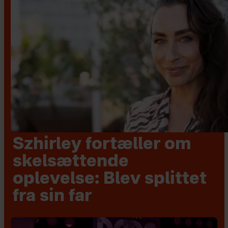
Szhirley fortæller om
skelsættende
oplevelse: Blev splittet
fra sin far