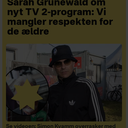
Sarah Grünewald om
nyt TV 2-program: Vi
mangler respekten for
de ældre
Se videoen: Simon Kvamm overrasker med