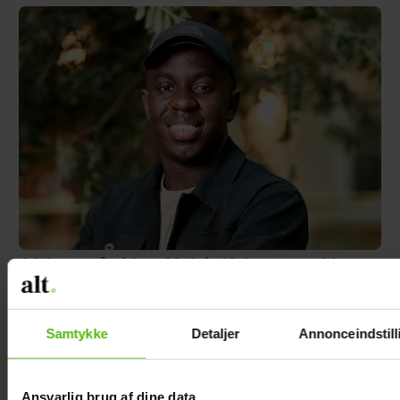
Afsløret på video: Melvin Kakooza vækker
opsigt i nyt job
Samtykke
Detaljer
Annonceindstill
Ansvarlig brug af dine data