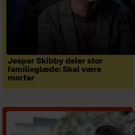
Jesper Skibby deler stor
familieglæde: Skal være
morfar