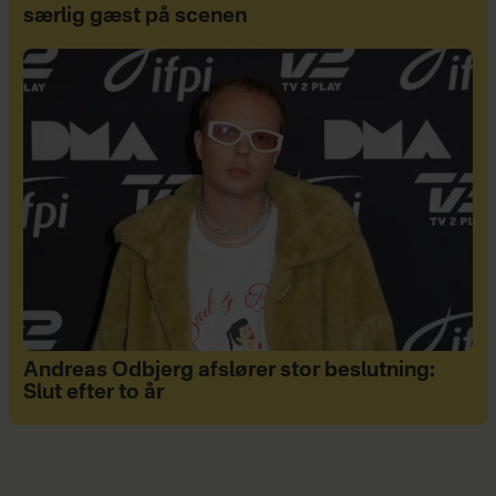
særlig gæst på scenen
Andreas Odbjerg afslører stor beslutning:
Slut efter to år