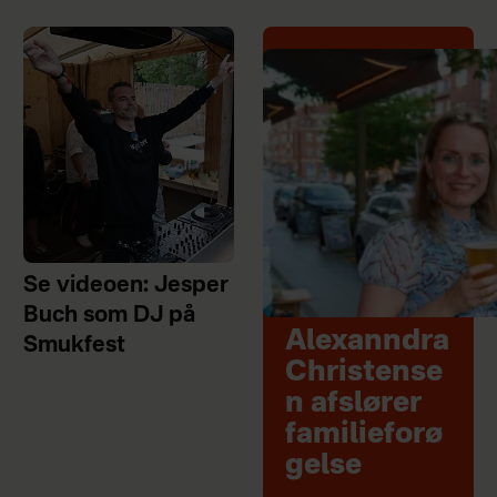
Se videoen: Jesper
Buch som DJ på
Alexanndra
Smukfest
Christense
n afslører
familieforø
gelse